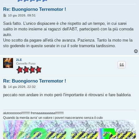
Re: Buongiorno Terremotor !
M
10 giu 2026, 09:51
e
s
Sarà fatto. L'unico dispiacere è che rispetto ad un tempo, in cui sarei
s
salito in moto insieme ai ragazzi dell'ABT, parteciperò con la più comoda
a
g
auto.
g
Uno scotto da pagare all'età che avanza. Pazienza. Tanto la moto me la
i
o
sto godendo in queste serate in cui il sole tramonta tardissimo.
2LE
Cervello Fuso
Re: Buongiorno Terremotor !
M
14 giu 2026, 22:32
e
s
peccato non andare in moto però l'importante è ritrovarsi e fare baldoria
s
a
g
g
i
aiutooooooo!!!!!!!!! frenaaaaaaaaaa!!!!!!!!!
o
Quando la merda avra' un valore i poveri nasceranno senza il culo