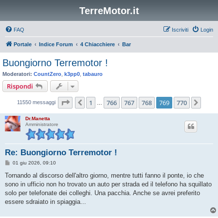
TerreMotor.it
FAQ
Iscriviti
Login
Portale
Indice Forum
4 Chiacchiere
Bar
Buongiorno Terremotor !
Moderatori:
CountZero
,
k3pp0
,
tabauro
Rispondi
Pagina
769
di
770
1
766
767
768
769
770
Precedente
Pros
11550 messaggi
…
Dr.Manetta
Amministratore
Re: Buongiorno Terremotor !
M
01 giu 2026, 09:10
e
s
Tornando al discorso dell'altro giorno, mentre tutti fanno il ponte, io che
s
sono in ufficio non ho trovato un auto per strada ed il telefono ha squillato
a
g
solo per telefonate dei colleghi. Una pacchia. Anche se avrei preferito
g
essere sdraiato in spiaggia...
i
o