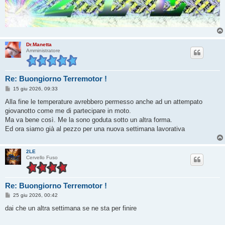
Dr.Manetta
Amministratore
Re: Buongiorno Terremotor !
M
15 giu 2026, 09:33
e
s
Alla fine le temperature avrebbero permesso anche ad un attempato
s
giovanotto come me di partecipare in moto.
a
g
Ma va bene così. Me la sono goduta sotto un altra forma.
g
Ed ora siamo già al pezzo per una nuova settimana lavorativa
i
o
2LE
Cervello Fuso
Re: Buongiorno Terremotor !
M
25 giu 2026, 00:42
e
s
dai che un altra settimana se ne sta per finire
s
a
g