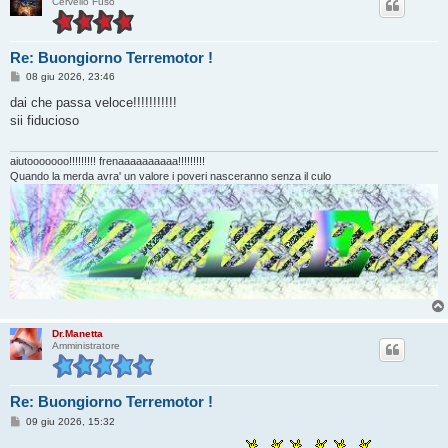
Cervello Fuso
Re: Buongiorno Terremotor !
M
08 giu 2026, 23:46
e
s
dai che passa veloce!!!!!!!!!!!
s
sii fiducioso
a
g
g
i
aiutooooooo!!!!!!!!! frenaaaaaaaaaa!!!!!!!!!
o
Quando la merda avra' un valore i poveri nasceranno senza il culo
Dr.Manetta
Amministratore
Re: Buongiorno Terremotor !
M
09 giu 2026, 15:32
e
s