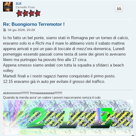
2LE
Cervello Fuso
Re: Buongiorno Terremotor !
M
04 giu 2026, 20:29
e
s
Io ho fatto un bel ponte, siamo stati in Romagna per un torneo di calcio,
s
eravamo solo io e Richi ma il mare lo abbiamo visto il sabato mattina
a
g
appena arrivati e poi un paio di toccate di mezz'ora domenica, Lunedì
g
pomeriggio essendo passati come testa di serie dei gironi lo avevamo
i
o
libero ma purtroppo ha piovuto fino alle 17 circa.
Appena smesso siamo andati con tutta la squadra a sfidarci a beach
volley.
Martedì finali e i nostri ragazzi hanno conquistato il primo posto.
12:15 eravamo già in auto per evitare il grosso del traffico.
aiutooooooo!!!!!!!!! frenaaaaaaaaaa!!!!!!!!!
Quando la merda avra' un valore i poveri nasceranno senza il culo