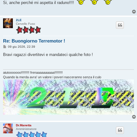
Si, anche perché mi aspetta il raduno!!!!
s
a
g
g
i
2LE
o
Cervello Fuso
Re: Buongiorno Terremotor !
M
09 giu 2026, 22:39
e
s
Bravi ragazzi divertitevi e mandateci qualche foto !
s
a
g
g
i
aiutooooooo!!!!!!!!! frenaaaaaaaaaa!!!!!!!!!
o
Quando la merda avra' un valore i poveri nasceranno senza il culo
Dr.Manetta
Amministratore