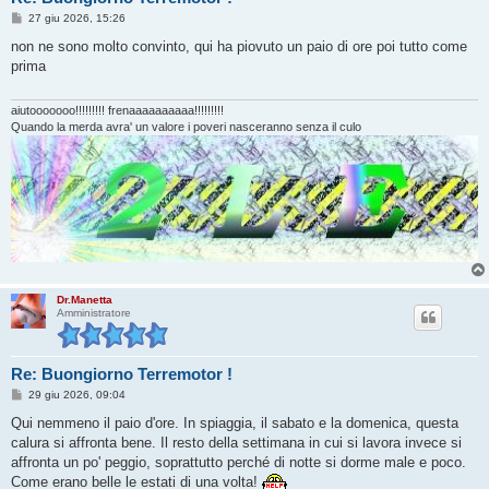
M
27 giu 2026, 15:26
e
s
non ne sono molto convinto, qui ha piovuto un paio di ore poi tutto come
s
prima
a
g
g
i
aiutooooooo!!!!!!!!! frenaaaaaaaaaa!!!!!!!!!
o
Quando la merda avra' un valore i poveri nasceranno senza il culo
Dr.Manetta
Amministratore
Re: Buongiorno Terremotor !
M
29 giu 2026, 09:04
e
s
Qui nemmeno il paio d'ore. In spiaggia, il sabato e la domenica, questa
s
calura si affronta bene. Il resto della settimana in cui si lavora invece si
a
g
affronta un po' peggio, soprattutto perché di notte si dorme male e poco.
g
Come erano belle le estati di una volta!
i