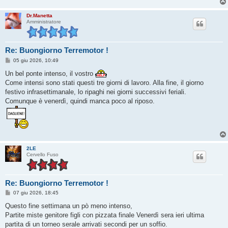
Dr.Manetta
Amministratore
Re: Buongiorno Terremotor !
M
05 giu 2026, 10:49
e
s
Un bel ponte intenso, il vostro
s
Come intensi sono stati questi tre giorni di lavoro. Alla fine, il giorno
a
g
festivo infrasettimanale, lo ripaghi nei giorni successivi feriali.
g
Comunque è venerdì, quindi manca poco al riposo.
i
o
2LE
Cervello Fuso
Re: Buongiorno Terremotor !
M
07 giu 2026, 18:45
e
s
Questo fine settimana un pò meno intenso,
s
Partite miste genitore figli con pizzata finale Venerdì sera ieri ultima
a
g
partita di un torneo serale arrivati secondi per un soffio.