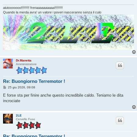
g
i
aiutooooooo!!!!!!!!! frenaaaaaaaaaa!!!!!!!!!
o
Quando la merda avra' un valore i poveri nasceranno senza il culo
Dr.Manetta
Amministratore
Re: Buongiorno Terremotor !
M
25 giu 2026, 09:08
e
s
E forse sta per finire anche questo incredibile caldo. Teniamo le dita
s
incrociate
a
g
g
i
2LE
o
Cervello Fuso
Re: Buongiorno Terremotor !