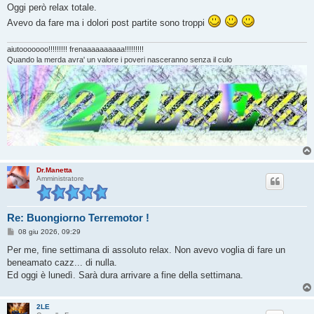
g
Oggi però relax totale.
i
o
Avevo da fare ma i dolori post partite sono troppi
aiutooooooo!!!!!!!!! frenaaaaaaaaaa!!!!!!!!!
Quando la merda avra' un valore i poveri nasceranno senza il culo
Dr.Manetta
Amministratore
Re: Buongiorno Terremotor !
M
08 giu 2026, 09:29
e
s
Per me, fine settimana di assoluto relax. Non avevo voglia di fare un
s
beneamato cazz... di nulla.
a
g
Ed oggi è lunedì. Sarà dura arrivare a fine della settimana.
g
i
o
2LE