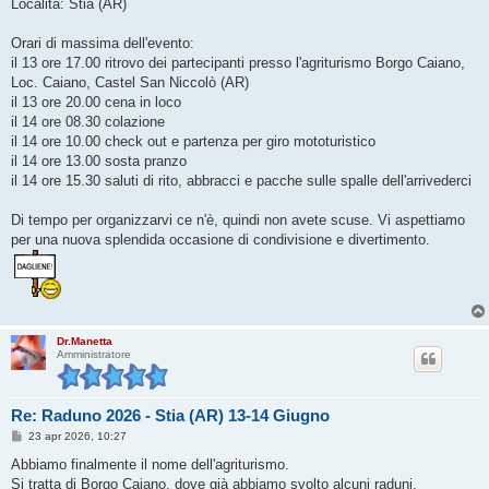
Località: Stia (AR)
Orari di massima dell'evento:
il 13 ore 17.00 ritrovo dei partecipanti presso l'agriturismo Borgo Caiano,
Loc. Caiano, Castel San Niccolò (AR)
il 13 ore 20.00 cena in loco
il 14 ore 08.30 colazione
il 14 ore 10.00 check out e partenza per giro mototuristico
il 14 ore 13.00 sosta pranzo
il 14 ore 15.30 saluti di rito, abbracci e pacche sulle spalle dell'arrivederci
Di tempo per organizzarvi ce n'è, quindi non avete scuse. Vi aspettiamo
per una nuova splendida occasione di condivisione e divertimento.
Dr.Manetta
Amministratore
Re: Raduno 2026 - Stia (AR) 13-14 Giugno
M
23 apr 2026, 10:27
e
s
Abbiamo finalmente il nome dell'agriturismo.
s
Si tratta di Borgo Caiano, dove già abbiamo svolto alcuni raduni,
a