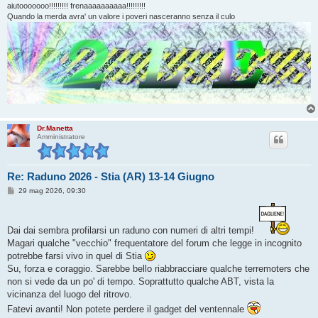
i
aiutooooooo!!!!!!!!! frenaaaaaaaaaa!!!!!!!!!
o
Quando la merda avra' un valore i poveri nasceranno senza il culo
Dr.Manetta
Amministratore
Re: Raduno 2026 - Stia (AR) 13-14 Giugno
M
29 mag 2026, 09:30
e
s
s
a
Dai dai sembra profilarsi un raduno con numeri di altri tempi!
g
g
Magari qualche "vecchio" frequentatore del forum che legge in incognito
i
potrebbe farsi vivo in quel di Stia
o
Su, forza e coraggio. Sarebbe bello riabbracciare qualche terremoters che
non si vede da un po' di tempo. Soprattutto qualche ABT, vista la
vicinanza del luogo del ritrovo.
Fatevi avanti! Non potete perdere il gadget del ventennale