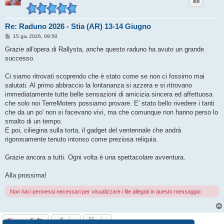
Re: Raduno 2026 - Stia (AR) 13-14 Giugno
M
15 giu 2026, 09:50
e
s
Grazie all'opera di Rallysta, anche questo raduno ha avuto un grande
s
successo.
a
g
g
Ci siamo ritrovati scoprendo che è stato come se non ci fossimo mai
i
o
salutati. Al primo abbraccio la lontananza si azzera e si ritrovano
immediatamente tutte belle sensazioni di amicizia sincera ed affettuosa
che solo noi TerreMoters possiamo provare. E' stato bello rivedere i tanti
che da un po' non si facevano vivi, ma che comunque non hanno perso lo
smalto di un tempo.
E poi, ciliegina sulla torta, il gadget del ventennale che andrà
rigorosamente tenuto intonso come preziosa reliquia.
Grazie ancora a tutti. Ogni volta è una spettacolare avventura.
Alla prossima!
Non hai i permessi necessari per visualizzare i file allegati in questo messaggio.
Rispondi