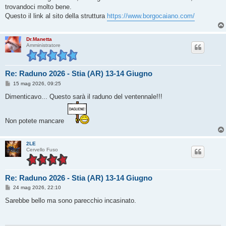
g
trovandoci molto bene.
g
Questo il link al sito della struttura
https://www.borgocaiano.com/
i
o
Dr.Manetta
Amministratore
Re: Raduno 2026 - Stia (AR) 13-14 Giugno
M
15 mag 2026, 09:25
e
s
Dimenticavo... Questo sarà il raduno del ventennale!!!
s
a
g
g
Non potete mancare
i
o
2LE
Cervello Fuso
Re: Raduno 2026 - Stia (AR) 13-14 Giugno
M
24 mag 2026, 22:10
e
s
Sarebbe bello ma sono parecchio incasinato.
s
a
g
g