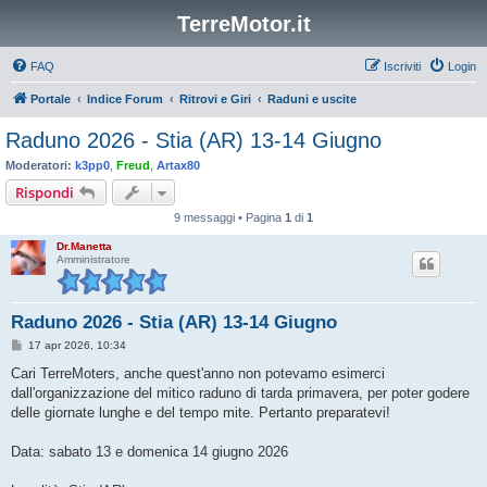
TerreMotor.it
FAQ
Iscriviti
Login
Portale
Indice Forum
Ritrovi e Giri
Raduni e uscite
Raduno 2026 - Stia (AR) 13-14 Giugno
Moderatori:
k3pp0
,
Freud
,
Artax80
Rispondi
9 messaggi • Pagina
1
di
1
Dr.Manetta
Amministratore
Raduno 2026 - Stia (AR) 13-14 Giugno
M
17 apr 2026, 10:34
e
s
Cari TerreMoters, anche quest'anno non potevamo esimerci
s
dall'organizzazione del mitico raduno di tarda primavera, per poter godere
a
g
delle giornate lunghe e del tempo mite. Pertanto preparatevi!
g
i
o
Data: sabato 13 e domenica 14 giugno 2026