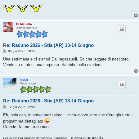
Dr.Manetta
Amministratore
Re: Raduno 2026 - Stia (AR) 13-14 Giugno
M
05 giu 2026, 10:50
e
s
Una settimana e ci siamo! Dai ragazzuoli. So che leggete di nascosto.
s
Venite su e fateci una sorpresa. Sarebbe bello rivedersi.
a
g
g
i
fast3r
o
Moderatore
Re: Raduno 2026 - Stia (AR) 13-14 Giugno
M
12 giu 2026, 22:08
e
s
Eh, boia deh, io arrivo tardissimo... mica avevo letto che c'era già tutto il
s
programma dettagliato
a
g
Grande Dottore, a domani!
g
i
o
Per la stessa ragione del viaggio, viaggiare...
(
Fabrizio De Andrè
)