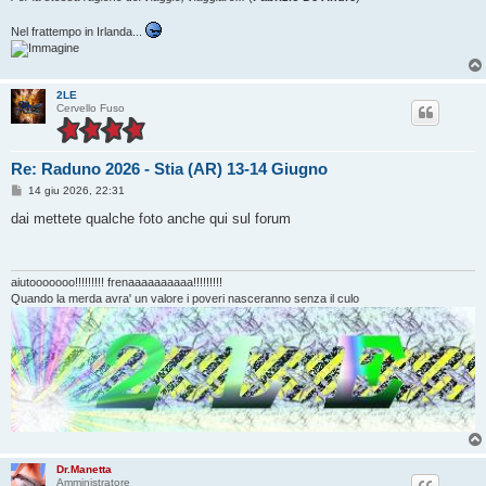
Nel frattempo in Irlanda...
2LE
Cervello Fuso
Re: Raduno 2026 - Stia (AR) 13-14 Giugno
M
14 giu 2026, 22:31
e
s
dai mettete qualche foto anche qui sul forum
s
a
g
g
i
aiutooooooo!!!!!!!!! frenaaaaaaaaaa!!!!!!!!!
o
Quando la merda avra' un valore i poveri nasceranno senza il culo
Dr.Manetta
Amministratore