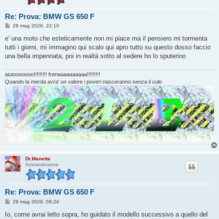
Re: Prova: BMW GS 650 F
M
28 mag 2026, 22:10
e
s
e' una moto che esteticamente non mi piace ma il pensiero mi tormenta
s
tutti i giorni, mi immagino qui scalo qui apro tutto su questo dosso faccio
a
g
una bella impennata, poi in realtà sotto al sedere ho lo sputerino
g
i
o
aiutooooooo!!!!!!!!! frenaaaaaaaaaa!!!!!!!!!
Quando la merda avra' un valore i poveri nasceranno senza il culo
Dr.Manetta
Amministratore
Re: Prova: BMW GS 650 F
M
29 mag 2026, 09:24
e
s
Io, come avrai letto sopra, ho guidato il modello successivo a quello del
s