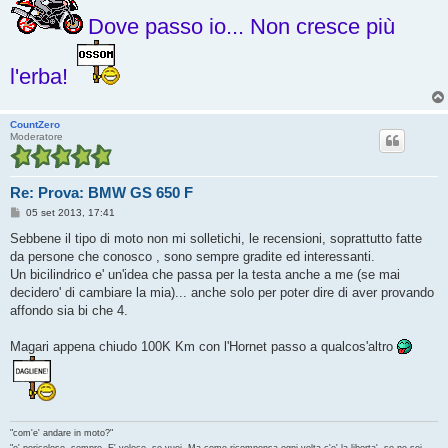
Dove passo io... Non cresce più
l'erba!
CountZero
Moderatore
Re: Prova: BMW GS 650 F
M
05 set 2013, 17:41
e
s
Sebbene il tipo di moto non mi solletichi, le recensioni, soprattutto fatte
s
da persone che conosco , sono sempre gradite ed interessanti.
a
g
Un bicilindrico e' un'idea che passa per la testa anche a me (se mai
g
decidero' di cambiare la mia)... anche solo per poter dire di aver provando
i
o
affondo sia bi che 4.
Magari appena chiudo 100K Km con l'Hornet passo a qualcos'altro
"com'e' andare in moto?"
"e' pericoloso, sempre. E' veloce, se vuoi. Ma come ricompensa ogni volta c'e' la liberta', se ne sei