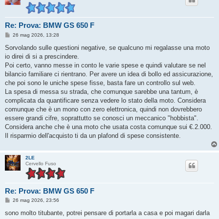
Re: Prova: BMW GS 650 F
M
26 mag 2026, 13:28
e
s
Sorvolando sulle questioni negative, se qualcuno mi regalasse una moto
s
io direi di si a prescindere.
a
g
Poi certo, vanno messe in conto le varie spese e quindi valutare se nel
g
bilancio familiare ci rientrano. Per avere un idea di bollo ed assicurazione,
i
o
che poi sono le uniche spese fisse, basta fare un controllo sul web.
La spesa di messa su strada, che comunque sarebbe una tantum, è
complicata da quantificare senza vedere lo stato della moto. Considera
comunque che è un mono con zero elettronica, quindi non dovrebbero
essere grandi cifre, soprattutto se conosci un meccanico "hobbista".
Considera anche che è una moto che usata costa comunque sui €.2.000.
Il risparmio dell'acquisto ti da un plafond di spese consistente.
2LE
Cervello Fuso
Re: Prova: BMW GS 650 F
M
26 mag 2026, 23:56
e
s
sono molto titubante, potrei pensare di portarla a casa e poi magari darla
s