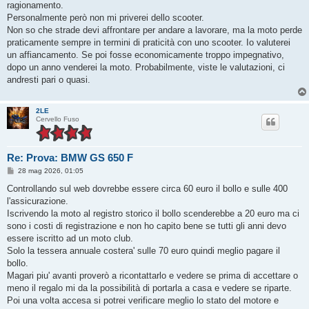
g
ragionamento.
g
Personalmente però non mi priverei dello scooter.
i
o
Non so che strade devi affrontare per andare a lavorare, ma la moto perde
praticamente sempre in termini di praticità con uno scooter. Io valuterei
un affiancamento. Se poi fosse economicamente troppo impegnativo,
dopo un anno venderei la moto. Probabilmente, viste le valutazioni, ci
andresti pari o quasi.
2LE
Cervello Fuso
Re: Prova: BMW GS 650 F
M
28 mag 2026, 01:05
e
s
Controllando sul web dovrebbe essere circa 60 euro il bollo e sulle 400
s
l'assicurazione.
a
g
Iscrivendo la moto al registro storico il bollo scenderebbe a 20 euro ma ci
g
sono i costi di registrazione e non ho capito bene se tutti gli anni devo
i
o
essere iscritto ad un moto club.
Solo la tessera annuale costera' sulle 70 euro quindi meglio pagare il
bollo.
Magari piu' avanti proverò a ricontattarlo e vedere se prima di accettare o
meno il regalo mi da la possibilità di portarla a casa e vedere se riparte.
Poi una volta accesa si potrei verificare meglio lo stato del motore e