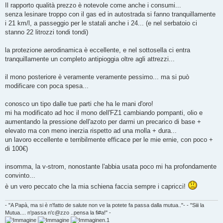
Il rapporto qualità prezzo è notevole come anche i consumi...
senza lesinare troppo con il gas ed in autostrada si fanno tranquillamente
i 21 km/l, a passeggio per le statali anche i 24... (e nel serbatoio ci
stanno 22 litrozzi tondi tondi)
la protezione aerodinamica è eccellente, e nel sottosella ci entra
tranquillamente un completo antipioggia oltre agli attrezzi...
il mono posteriore è veramente veramente pessimo... ma si può
modificare con poca spesa...
conosco un tipo dalle tue parti che ha le mani d'oro!
mi ha modificato ad hoc il mono dell'FZ1 cambiando pompanti, olio e
aumentando la pressione dell'azoto per darmi un precarico di base +
elevato ma con meno inerzia rispetto ad una molla + dura...
un lavoro eccellente e terribilmente efficace per le mie ernie, con poco +
di 100€)
insomma, la v-strom, nonostante l'abbia usata poco mi ha profondamente
convinto...
è un vero peccato che la mia schiena faccia sempre i capricci!
- "A Papà, ma si è n'fatto de salute non ve la potete fa passa dalla mutua.."- - "Siii la
Mutua.... n'passa n'c@zzo ..pensa la fi#a!" -
n.1