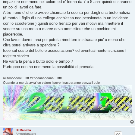
g
impazzire nemmeno nel colore ed e' ferma da 7 o 8 anni quindi ci saranno
g
un po' di lavori da fare.
i
o
Altro freno e' che lo avevo chiamato la scorsa per dargli una triste notizia
(è morto il figlio di una collega anch'essa neo pensionata in un incidente
con lo scooterone ) quindi sono frenato per vari motivi ma rimettere il
sedere su una moto a marce devo ammettere che un pochino mi
piacerebbe.
Che lavori dovrei farci per poterla rimettere in strada e piu' o meno che
cifra potrei arrivare a spendere ?
Idee sul costo del bollo e assicurazione? ed eventualmente iscrizione l
registro storico.
Ne varrà la pena o butto soldi e tempo ?
Purtroppo non ho nemmeno la possibilità di provarla.
aiutooooooo!!!!!!!!! frenaaaaaaaaaa!!!!!!!!!
Quando la merda avra' un valore i poveri nasceranno senza il culo
Dr.Manetta
Amministratore