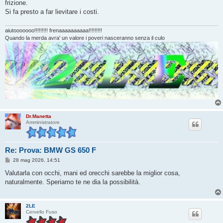
frizione.
Si fa presto a far lievitare i costi.
aiutooooooo!!!!!!!!! frenaaaaaaaaaa!!!!!!!!!
Quando la merda avra' un valore i poveri nasceranno senza il culo
Dr.Manetta
Amministratore
Re: Prova: BMW GS 650 F
M
28 mag 2026, 14:51
e
s
Valutarla con occhi, mani ed orecchi sarebbe la miglior cosa,
s
naturalmente. Speriamo te ne dia la possibilità.
a
g
g
i
2LE
o
Cervello Fuso