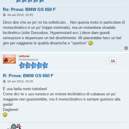
Re: Prova: BMW GS 650 F
M
04 set 2013, 12:55
e
s
Devo dire che un po' mi ha solleticato... Non questa moto in particolare (il
s
monocilindrico è un po' troppo minimale), ma un motardone stradale
a
g
bicilindrico (stile Dorsoduro, Hypermotard ecc.) deve dare grandi
g
sensazioni e dispensare un bel divertimento. Mi piacerebbe farci un bel
i
o
giro per saggiarne le qualità dinamiche e "sportive"
rallysta
Amministratore
R: Prova: BMW GS 650 F
M
04 set 2013, 23:26
e
s
È una bella moto tuttofare!
s
Come dici te x uso turistico un motore bicilindrico di cubatura un po'
a
g
maggiore non guasterebbe, ma il monocilindrico è sempre gustoso alla
g
guida!
i
o
Dagliene!