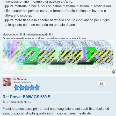
in concessionario in cambio di qualcosa d'altro.
a
g
Oppure metterla in box e poi con calma metterla in strada in sostituzione
g
dello scooter nel periodo estivo e fermare l'assicurazione in inverno e
i
o
riattivare lo scooter.
Oppure moto fissa e lo scooter barattarlo con un cinquantino per il figlio,
ma in questo caso se ne parla tra un paio di anni.
aiutooooooo!!!!!!!!! frenaaaaaaaaaa!!!!!!!!!
Quando la merda avra' un valore i poveri nasceranno senza il culo
Dr.Manetta
Amministratore
Re: Prova: BMW GS 650 F
M
27 mag 2026, 09:19
e
s
Fossi io a decidere, prima farei una ricognizione sui costi fissi (bollo ed
s
assicurazione). Avuta questa informazione, farei il resto del
a