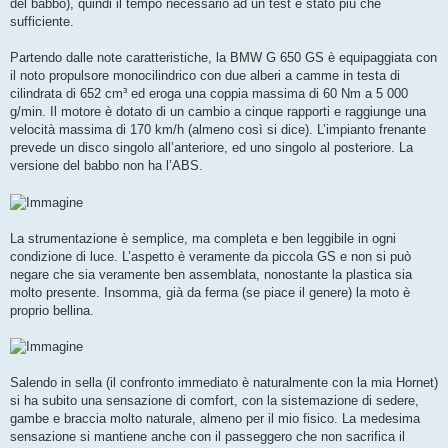
del babbo), quindi il tempo necessario ad un test è stato più che
sufficiente.
Partendo dalle note caratteristiche, la BMW G 650 GS è equipaggiata con
il noto propulsore monocilindrico con due alberi a camme in testa di
cilindrata di 652 cm³ ed eroga una coppia massima di 60 Nm a 5 000
g/min. Il motore è dotato di un cambio a cinque rapporti e raggiunge una
velocità massima di 170 km/h (almeno così si dice). L’impianto frenante
prevede un disco singolo all’anteriore, ed uno singolo al posteriore. La
versione del babbo non ha l’ABS.
La strumentazione è semplice, ma completa e ben leggibile in ogni
condizione di luce. L’aspetto è veramente da piccola GS e non si può
negare che sia veramente ben assemblata, nonostante la plastica sia
molto presente. Insomma, già da ferma (se piace il genere) la moto è
proprio bellina.
Salendo in sella (il confronto immediato è naturalmente con la mia Hornet)
si ha subito una sensazione di comfort, con la sistemazione di sedere,
gambe e braccia molto naturale, almeno per il mio fisico. La medesima
sensazione si mantiene anche con il passeggero che non sacrifica il