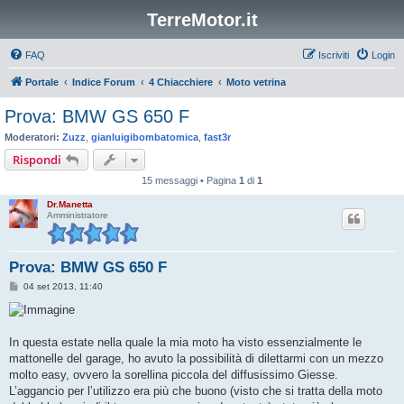
TerreMotor.it
FAQ
Iscriviti
Login
Portale
Indice Forum
4 Chiacchiere
Moto vetrina
Prova: BMW GS 650 F
Moderatori:
Zuzz
,
gianluigibombatomica
,
fast3r
Rispondi
15 messaggi • Pagina
1
di
1
Dr.Manetta
Amministratore
Prova: BMW GS 650 F
M
04 set 2013, 11:40
e
s
s
a
g
In questa estate nella quale la mia moto ha visto essenzialmente le
g
mattonelle del garage, ho avuto la possibilità di dilettarmi con un mezzo
i
o
molto easy, ovvero la sorellina piccola del diffusissimo Giesse.
L’aggancio per l’utilizzo era più che buono (visto che si tratta della moto