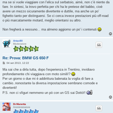
ma se si vuole viaggiare con l’elica sul serbatoio, aimè, non c’è niente da
fare. In sintesi, la trovo perfetta per chi ha le pretese del babbo, cioè
avere un mezzo sicuramente divertente e duttile, ma anche un po’
fighetto tanto per distinguersi. Se ci cerca invece prestazioni più off-road
o più marcatamente motard, meglio orientarsi su altro.
Non fregherà a nessuno... ma almeno aggiorno un po' i contenuti
Artax80
Moderatore
Re: Prova: BMW GS 650 F
M
04 set 2013, 12:22
e
s
Ma sai che a dirla tutta, dopo l'esperienza in Trentino, invidiavo
s
profondamente chi viaggiava con moto simili!?
a
g
Per un giorno o due mi è addirittura balenata la voglia di fare a
g
cambio..nonostante la diversa impostazione sembrano comode e
i
o
divertenti!
P.S. non ci sfiguri nemmeno un pò con un GS sai Dottò!!
Dr.Manetta
Amministratore