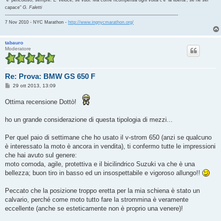
capace"
G. Faletti
---------------------------------------------------------------------------------------------------------------------
7 Nov 2010 - NYC Marathon -
http://www.ingnycmarathon.org/
tabauro
Moderatore
Re: Prova: BMW GS 650 F
M
29 ott 2013, 13:09
e
s
Ottima recensione Dottò!
s
a
g
ho un grande considerazione di questa tipologia di mezzi...
g
i
o
Per quel paio di settimane che ho usato il v-strom 650 (anzi se qualcuno
è interessato la moto è ancora in vendita), ti confermo tutte le impressioni
che hai avuto sul genere:
moto comoda, agile, protettiva e il bicilindrico Suzuki va che è una
bellezza; buon tiro in basso ed un insospettabile e vigoroso allungo!!
Peccato che la posizione troppo eretta per la mia schiena è stato un
calvario, perché come moto tutto fare la strommina è veramente
eccellente (anche se esteticamente non è proprio una venere)!