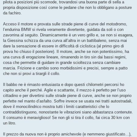
pilota a posizioni più scomode, trovandosi una buona parte di sella a
propria disposizione così come le pedane che non lo obbligano a posture
da fachiro.
Acceso il motore e provata sulle strade piene di curve del motodromo,
l’endurina BMW si rivela veramente divertente, guidata da soli o con
zavorrina al seguito. Dinamicamente è un vero grillo e, se non si esagera,
la Giessina schizza da una curva all’altra in un battibaleno, senza mai
dare la sensazione di essere in difficoltà di ciclistica (al primo giro di
prova ho chiuso il posteriore). Il motore, anche se non potentissimo, ha
una curva di erogazione lineare, rimanendo in tiro sin dai bassi regimi,
cosa che permette di guidare in grande scioltezza senza cambiare
marcia. Frizione e cambio sono morbidissimi e precisi, sempre a patto
che non si provi a tirargli il collo.
Il babbo ne è rimasto entusiasta e dopo questi chilometri percorsi ho
capito anche il perché. Agile e scattante, il mezzo è perfetto per l’uso
cittadino e per divertirsi sulle strade piene di curve, anche se non proprio
perfette nel manto d’asfalto. Soffre invece se usata nei tratti autostradali,
dove il monocilindrico mostra tutti i limiti caratteristici che lo
contraddistinguono, nonostante le vibrazioni siano abbastanza contenute.
Il consumo è meraviglioso! Se non gli si tira il collo, fai circa 30 km con
un litro.
Il prezzo da nuova non è proprio amichevole (e nemmeno giustificato…),