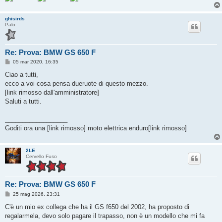
ghisirds
Palo
Re: Prova: BMW GS 650 F
M
05 mar 2020, 16:35
e
s
Ciao a tutti,
s
ecco a voi cosa pensa dueruote di questo mezzo.
a
g
[link rimosso dall'amministratore]
g
Saluti a tutti.
i
o
__________________
Goditi ora una [link rimosso] moto elettrica enduro[link rimosso]
2LE
Cervello Fuso
Re: Prova: BMW GS 650 F
M
25 mag 2026, 23:31
e
s
C'è un mio ex collega che ha il GS f650 del 2002, ha proposto di
s
regalarmela, devo solo pagare il trapasso, non è un modello che mi fa
a