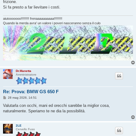
frizione.
Si fa presto a far lievitare i costi.
aiutooooooo!!!!!!!!! frenaaaaaaaaaa!!!!!!!!!
Quando la merda avra' un valore i poveri nasceranno senza il culo
Dr.Manetta
Amministratore
Re: Prova: BMW GS 650 F
M
28 mag 2026, 14:51
e
s
Valutarla con occhi, mani ed orecchi sarebbe la miglior cosa,
s
naturalmente. Speriamo te ne dia la possibilità.
a
g
g
i
2LE
o
Cervello Fuso