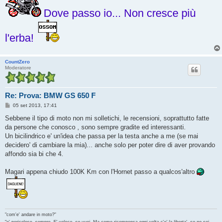
Dove passo io... Non cresce più
l'erba!
CountZero
Moderatore
Re: Prova: BMW GS 650 F
M
05 set 2013, 17:41
e
s
Sebbene il tipo di moto non mi solletichi, le recensioni, soprattutto fatte
s
da persone che conosco , sono sempre gradite ed interessanti.
a
g
Un bicilindrico e' un'idea che passa per la testa anche a me (se mai
g
decidero' di cambiare la mia)... anche solo per poter dire di aver provando
i
o
affondo sia bi che 4.
Magari appena chiudo 100K Km con l'Hornet passo a qualcos'altro
"com'e' andare in moto?"
"e' pericoloso, sempre. E' veloce, se vuoi. Ma come ricompensa ogni volta c'e' la liberta', se ne sei