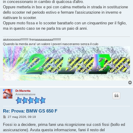
in concessionario in cambio di qualcosa d'altro.
a
g
Oppure metterla in box e poi con calma metterla in strada in sostituzione
g
dello scooter nel periodo estivo e fermare l'assicurazione in inverno e
i
o
riattivare lo scooter.
Oppure moto fissa e lo scooter barattarlo con un cinquantino per il figlio,
ma in questo caso se ne parla tra un paio di anni.
aiutooooooo!!!!!!!!! frenaaaaaaaaaa!!!!!!!!!
Quando la merda avra' un valore i poveri nasceranno senza il culo
Dr.Manetta
Amministratore
Re: Prova: BMW GS 650 F
M
27 mag 2026, 09:19
e
s
Fossi io a decidere, prima farei una ricognizione sui costi fissi (bollo ed
s
assicurazione). Avuta questa informazione, farei il resto del
a