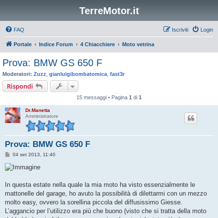
TerreMotor.it
FAQ
Iscriviti
Login
Portale
Indice Forum
4 Chiacchiere
Moto vetrina
Prova: BMW GS 650 F
Moderatori:
Zuzz
,
gianluigibombatomica
,
fast3r
Rispondi
15 messaggi • Pagina
1
di
1
Dr.Manetta
Amministratore
Prova: BMW GS 650 F
M
04 set 2013, 11:40
e
s
s
a
g
In questa estate nella quale la mia moto ha visto essenzialmente le
g
mattonelle del garage, ho avuto la possibilità di dilettarmi con un mezzo
i
o
molto easy, ovvero la sorellina piccola del diffusissimo Giesse.
L’aggancio per l’utilizzo era più che buono (visto che si tratta della moto