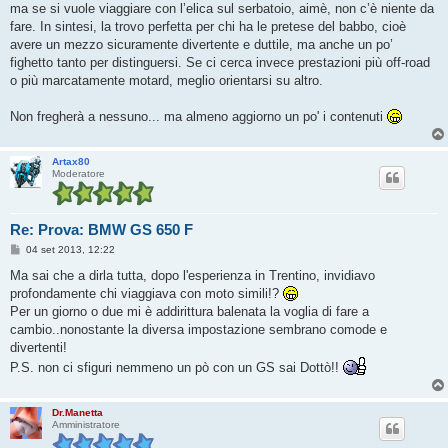
ma se si vuole viaggiare con l’elica sul serbatoio, aimè, non c’è niente da
fare. In sintesi, la trovo perfetta per chi ha le pretese del babbo, cioè
avere un mezzo sicuramente divertente e duttile, ma anche un po’
fighetto tanto per distinguersi. Se ci cerca invece prestazioni più off-road
o più marcatamente motard, meglio orientarsi su altro.
Non fregherà a nessuno... ma almeno aggiorno un po' i contenuti
Artax80
Moderatore
Re: Prova: BMW GS 650 F
M
04 set 2013, 12:22
e
s
Ma sai che a dirla tutta, dopo l'esperienza in Trentino, invidiavo
s
profondamente chi viaggiava con moto simili!?
a
g
Per un giorno o due mi è addirittura balenata la voglia di fare a
g
cambio..nonostante la diversa impostazione sembrano comode e
i
o
divertenti!
P.S. non ci sfiguri nemmeno un pò con un GS sai Dottò!!
Dr.Manetta
Amministratore