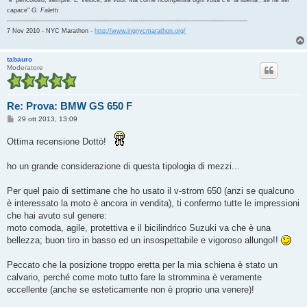
capace"
G. Faletti
---------------------------------------------------------------------------------------------------------------------
7 Nov 2010 - NYC Marathon -
http://www.ingnycmarathon.org/
tabauro
Moderatore
Re: Prova: BMW GS 650 F
M
29 ott 2013, 13:09
e
s
Ottima recensione Dottò!
s
a
g
ho un grande considerazione di questa tipologia di mezzi...
g
i
o
Per quel paio di settimane che ho usato il v-strom 650 (anzi se qualcuno
è interessato la moto è ancora in vendita), ti confermo tutte le impressioni
che hai avuto sul genere:
moto comoda, agile, protettiva e il bicilindrico Suzuki va che è una
bellezza; buon tiro in basso ed un insospettabile e vigoroso allungo!!
Peccato che la posizione troppo eretta per la mia schiena è stato un
calvario, perché come moto tutto fare la strommina è veramente
eccellente (anche se esteticamente non è proprio una venere)!