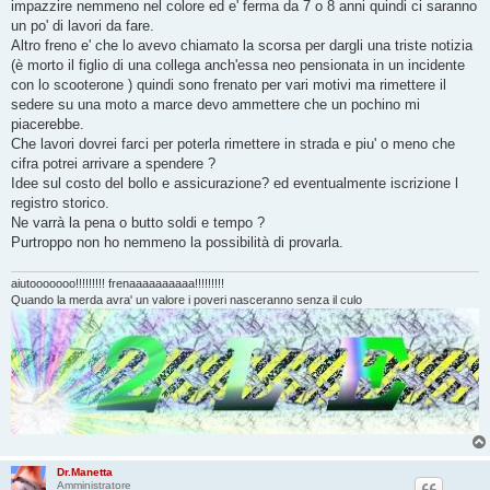
g
impazzire nemmeno nel colore ed e' ferma da 7 o 8 anni quindi ci saranno
g
un po' di lavori da fare.
i
o
Altro freno e' che lo avevo chiamato la scorsa per dargli una triste notizia
(è morto il figlio di una collega anch'essa neo pensionata in un incidente
con lo scooterone ) quindi sono frenato per vari motivi ma rimettere il
sedere su una moto a marce devo ammettere che un pochino mi
piacerebbe.
Che lavori dovrei farci per poterla rimettere in strada e piu' o meno che
cifra potrei arrivare a spendere ?
Idee sul costo del bollo e assicurazione? ed eventualmente iscrizione l
registro storico.
Ne varrà la pena o butto soldi e tempo ?
Purtroppo non ho nemmeno la possibilità di provarla.
aiutooooooo!!!!!!!!! frenaaaaaaaaaa!!!!!!!!!
Quando la merda avra' un valore i poveri nasceranno senza il culo
Dr.Manetta
Amministratore