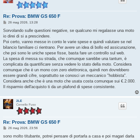
Re: Prova: BMW GS 650 F
M
26 mag 2026, 13:28
e
s
Sorvolando sulle questioni negative, se qualcuno mi regalasse una moto
s
io direi di si a prescindere.
a
g
Poi certo, vanno messe in conto le varie spese e quindi valutare se nel
g
bilancio familiare ci rientrano. Per avere un idea di bollo ed assicurazione,
i
o
che poi sono le uniche spese fisse, basta fare un controllo sul web.
La spesa di messa su strada, che comunque sarebbe una tantum, è
complicata da quantificare senza vedere lo stato della moto. Considera
comunque che è un mono con zero elettronica, quindi non dovrebbero
essere grandi cifre, soprattutto se conosci un meccanico "hobbista".
Considera anche che è una moto che usata costa comunque sui €.2.000.
Il risparmio dell'acquisto ti da un plafond di spese consistente.
2LE
Cervello Fuso
Re: Prova: BMW GS 650 F
M
26 mag 2026, 23:56
e
s
sono molto titubante, potrei pensare di portarla a casa e poi magari darla
s