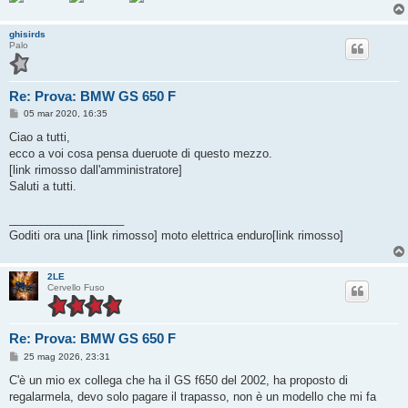
ghisirds
Palo
Re: Prova: BMW GS 650 F
M
05 mar 2020, 16:35
e
s
Ciao a tutti,
s
ecco a voi cosa pensa dueruote di questo mezzo.
a
g
[link rimosso dall'amministratore]
g
Saluti a tutti.
i
o
__________________
Goditi ora una [link rimosso] moto elettrica enduro[link rimosso]
2LE
Cervello Fuso
Re: Prova: BMW GS 650 F
M
25 mag 2026, 23:31
e
s
C'è un mio ex collega che ha il GS f650 del 2002, ha proposto di
s
regalarmela, devo solo pagare il trapasso, non è un modello che mi fa
a