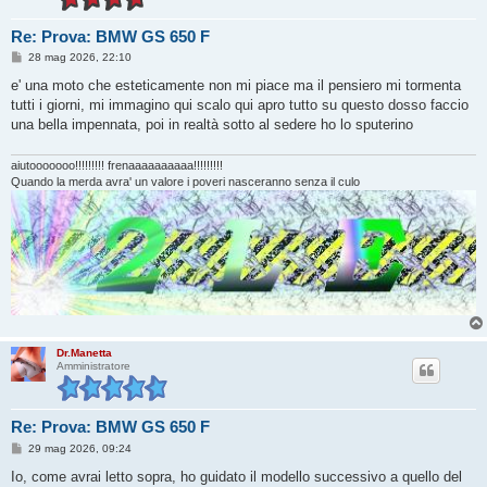
Re: Prova: BMW GS 650 F
M
28 mag 2026, 22:10
e
s
e' una moto che esteticamente non mi piace ma il pensiero mi tormenta
s
tutti i giorni, mi immagino qui scalo qui apro tutto su questo dosso faccio
a
g
una bella impennata, poi in realtà sotto al sedere ho lo sputerino
g
i
o
aiutooooooo!!!!!!!!! frenaaaaaaaaaa!!!!!!!!!
Quando la merda avra' un valore i poveri nasceranno senza il culo
Dr.Manetta
Amministratore
Re: Prova: BMW GS 650 F
M
29 mag 2026, 09:24
e
s
Io, come avrai letto sopra, ho guidato il modello successivo a quello del
s