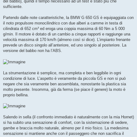
del babbo), quindi il tempo necessario ad un test è stato più che
sufficiente.
Partendo dalle note caratteristiche, la BMW G 650 GS è equipaggiata con
il noto propulsore monocilindrico con due alberi a camme in testa di
cilindrata di 652 cm³ ed eroga una coppia massima di 60 Nm a 5 000
g/min. Il motore è dotato di un cambio a cinque rapporti e raggiunge una
velocità massima di 170 km/h (almeno così si dice). L’impianto frenante
prevede un disco singolo all’anteriore, ed uno singolo al posteriore. La
versione del babbo non ha l’ABS.
La strumentazione è semplice, ma completa e ben leggibile in ogni
condizione di luce. L’aspetto è veramente da piccola GS e non si può
negare che sia veramente ben assemblata, nonostante la plastica sia
molto presente. Insomma, già da ferma (se piace il genere) la moto è
proprio bellina.
Salendo in sella (il confronto immediato è naturalmente con la mia Hornet)
si ha subito una sensazione di comfort, con la sistemazione di sedere,
gambe e braccia molto naturale, almeno per il mio fisico. La medesima
sensazione si mantiene anche con il passeggero che non sacrifica il