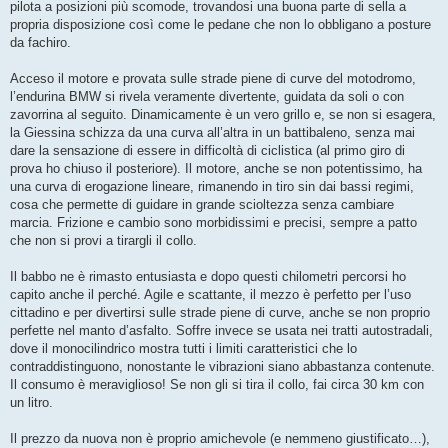
pilota a posizioni più scomode, trovandosi una buona parte di sella a
propria disposizione così come le pedane che non lo obbligano a posture
da fachiro.
Acceso il motore e provata sulle strade piene di curve del motodromo,
l’endurina BMW si rivela veramente divertente, guidata da soli o con
zavorrina al seguito. Dinamicamente è un vero grillo e, se non si esagera,
la Giessina schizza da una curva all’altra in un battibaleno, senza mai
dare la sensazione di essere in difficoltà di ciclistica (al primo giro di
prova ho chiuso il posteriore). Il motore, anche se non potentissimo, ha
una curva di erogazione lineare, rimanendo in tiro sin dai bassi regimi,
cosa che permette di guidare in grande scioltezza senza cambiare
marcia. Frizione e cambio sono morbidissimi e precisi, sempre a patto
che non si provi a tirargli il collo.
Il babbo ne è rimasto entusiasta e dopo questi chilometri percorsi ho
capito anche il perché. Agile e scattante, il mezzo è perfetto per l’uso
cittadino e per divertirsi sulle strade piene di curve, anche se non proprio
perfette nel manto d’asfalto. Soffre invece se usata nei tratti autostradali,
dove il monocilindrico mostra tutti i limiti caratteristici che lo
contraddistinguono, nonostante le vibrazioni siano abbastanza contenute.
Il consumo è meraviglioso! Se non gli si tira il collo, fai circa 30 km con
un litro.
Il prezzo da nuova non è proprio amichevole (e nemmeno giustificato…),