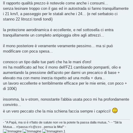
Il rapporto qualità prezzo è notevole come anche i consumi...
senza lesinare troppo con il gas ed in autostrada si fanno tranquillamente
i 21 km/l, a passeggio per le statali anche i 24... (e nel serbatoio ci
stanno 22 litrozzi tondi tondi)
la protezione aerodinamica è eccellente, e nel sottosella ci entra
tranquillamente un completo antipioggia oltre agli attrezzi...
il mono posteriore è veramente veramente pessimo... ma si può
modificare con poca spesa...
conosco un tipo dalle tue parti che ha le mani d'oro!
mi ha modificato ad hoc il mono dell'FZ1 cambiando pompanti, olio e
aumentando la pressione dell'azoto per darmi un precarico di base +
elevato ma con meno inerzia rispetto ad una molla + dura...
un lavoro eccellente e terribilmente efficace per le mie ernie, con poco +
di 100€)
insomma, la v-strom, nonostante l'abbia usata poco mi ha profondamente
convinto...
è un vero peccato che la mia schiena faccia sempre i capricci!
- "A Papà, ma si è n'fatto de salute non ve la potete fa passa dalla mutua.."- - "Siii la
Mutua.... n'passa n'c@zzo ..pensa la fi#a!" -
n.1