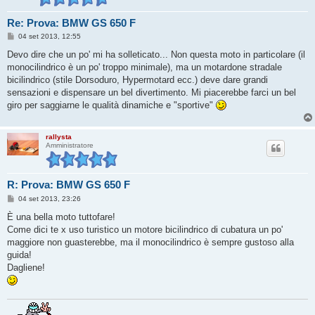
Re: Prova: BMW GS 650 F
M
04 set 2013, 12:55
e
s
Devo dire che un po' mi ha solleticato... Non questa moto in particolare (il
s
monocilindrico è un po' troppo minimale), ma un motardone stradale
a
g
bicilindrico (stile Dorsoduro, Hypermotard ecc.) deve dare grandi
g
sensazioni e dispensare un bel divertimento. Mi piacerebbe farci un bel
i
o
giro per saggiarne le qualità dinamiche e "sportive"
rallysta
Amministratore
R: Prova: BMW GS 650 F
M
04 set 2013, 23:26
e
s
È una bella moto tuttofare!
s
Come dici te x uso turistico un motore bicilindrico di cubatura un po'
a
g
maggiore non guasterebbe, ma il monocilindrico è sempre gustoso alla
g
guida!
i
o
Dagliene!