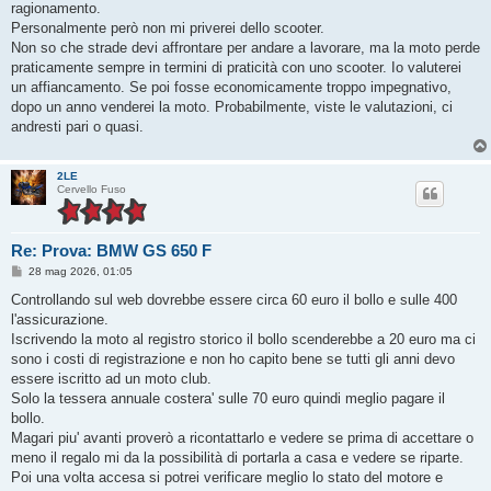
g
ragionamento.
g
Personalmente però non mi priverei dello scooter.
i
o
Non so che strade devi affrontare per andare a lavorare, ma la moto perde
praticamente sempre in termini di praticità con uno scooter. Io valuterei
un affiancamento. Se poi fosse economicamente troppo impegnativo,
dopo un anno venderei la moto. Probabilmente, viste le valutazioni, ci
andresti pari o quasi.
2LE
Cervello Fuso
Re: Prova: BMW GS 650 F
M
28 mag 2026, 01:05
e
s
Controllando sul web dovrebbe essere circa 60 euro il bollo e sulle 400
s
l'assicurazione.
a
g
Iscrivendo la moto al registro storico il bollo scenderebbe a 20 euro ma ci
g
sono i costi di registrazione e non ho capito bene se tutti gli anni devo
i
o
essere iscritto ad un moto club.
Solo la tessera annuale costera' sulle 70 euro quindi meglio pagare il
bollo.
Magari piu' avanti proverò a ricontattarlo e vedere se prima di accettare o
meno il regalo mi da la possibilità di portarla a casa e vedere se riparte.
Poi una volta accesa si potrei verificare meglio lo stato del motore e