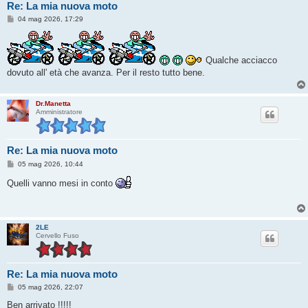
Re: La mia nuova moto
M
04 mag 2026, 17:29
e
s
s
a
Qualche acciacco
g
g
dovuto all' età che avanza. Per il resto tutto bene.
i
o
Dr.Manetta
Amministratore
Re: La mia nuova moto
M
05 mag 2026, 10:44
e
s
Quelli vanno mesi in conto
s
a
g
g
i
2LE
o
Cervello Fuso
Re: La mia nuova moto
M
05 mag 2026, 22:07
e
s
Ben arrivato !!!!!