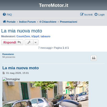
TerreMotor.it
FAQ
Iscriviti
Login
Portale
Indice Forum
4 Chiacchiere
Presentazioni
La mia nuova moto
Moderatori:
CountZero
,
k3pp0
,
tabauro
Rispondi
7 messaggi • Pagina
1
di
1
Kawatano
Mi presento
La mia nuova moto
M
01 mag 2026, 15:01
e
s
s
a
g
g
i
o