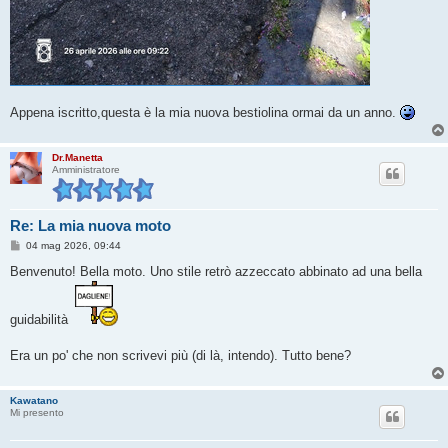
Appena iscritto,questa è la mia nuova bestiolina ormai da un anno.
Dr.Manetta
Amministratore
Re: La mia nuova moto
M
04 mag 2026, 09:44
e
s
Benvenuto! Bella moto. Uno stile retrò azzeccato abbinato ad una bella
s
a
g
g
guidabilità
i
o
Era un po' che non scrivevi più (di là, intendo). Tutto bene?
Kawatano
Mi presento