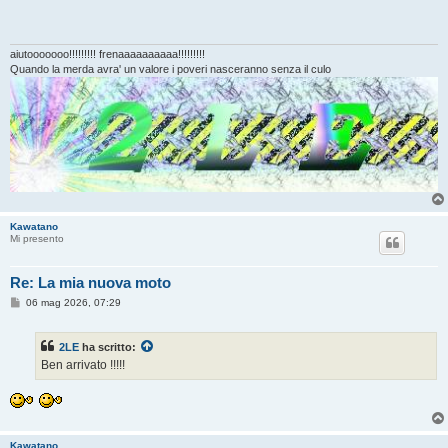
s
a
g
g
i
aiutooooooo!!!!!!!!! frenaaaaaaaaaa!!!!!!!!!
o
Quando la merda avra' un valore i poveri nasceranno senza il culo
Kawatano
Mi presento
Re: La mia nuova moto
M
06 mag 2026, 07:29
e
s
s
2LE
ha scritto:
a
g
Ben arrivato !!!!!
g
i
o
Kawatano