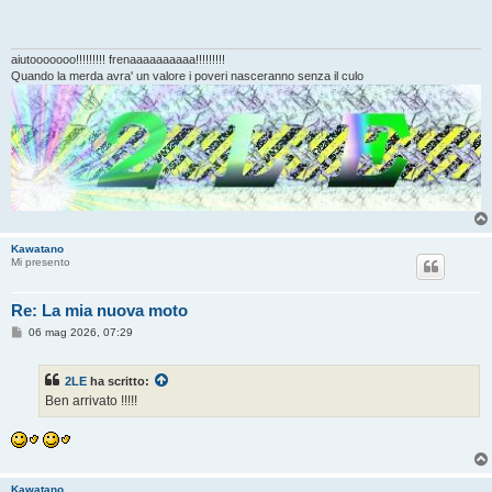
s
a
g
g
i
aiutooooooo!!!!!!!!! frenaaaaaaaaaa!!!!!!!!!
o
Quando la merda avra' un valore i poveri nasceranno senza il culo
Kawatano
Mi presento
Re: La mia nuova moto
M
06 mag 2026, 07:29
e
s
s
2LE
ha scritto:
a
g
Ben arrivato !!!!!
g
i
o
Kawatano