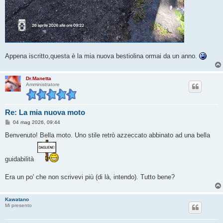
Appena iscritto,questa è la mia nuova bestiolina ormai da un anno.
Dr.Manetta
Amministratore
Re: La mia nuova moto
M
04 mag 2026, 09:44
e
s
Benvenuto! Bella moto. Uno stile retrò azzeccato abbinato ad una bella
s
a
g
g
guidabilità
i
o
Era un po' che non scrivevi più (di là, intendo). Tutto bene?
Kawatano
Mi presento