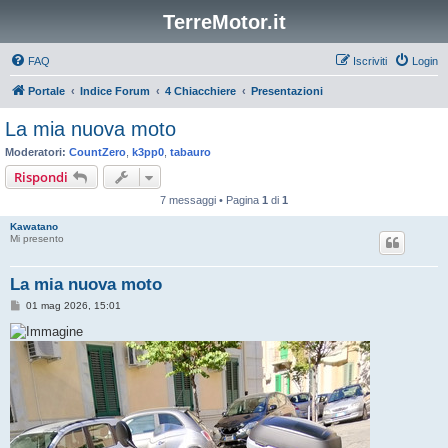
TerreMotor.it
FAQ
Iscriviti
Login
Portale
Indice Forum
4 Chiacchiere
Presentazioni
La mia nuova moto
Moderatori:
CountZero
,
k3pp0
,
tabauro
Rispondi
7 messaggi • Pagina
1
di
1
Kawatano
Mi presento
La mia nuova moto
M
01 mag 2026, 15:01
e
s
s
a
g
g
i
o