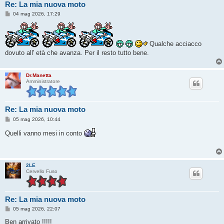
Re: La mia nuova moto
M
04 mag 2026, 17:29
e
s
s
a
Qualche acciacco
g
g
dovuto all' età che avanza. Per il resto tutto bene.
i
o
Dr.Manetta
Amministratore
Re: La mia nuova moto
M
05 mag 2026, 10:44
e
s
Quelli vanno mesi in conto
s
a
g
g
i
2LE
o
Cervello Fuso
Re: La mia nuova moto
M
05 mag 2026, 22:07
e
s
Ben arrivato !!!!!