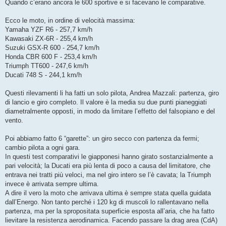
Quando c’erano ancora le 600 sportive e si facevano le comparative.
Ecco le moto, in ordine di velocità massima:
Yamaha YZF R6 - 257,7 km/h
Kawasaki ZX-6R - 255,4 km/h
Suzuki GSX-R 600 - 254,7 km/h
Honda CBR 600 F - 253,4 km/h
Triumph TT600 - 247,6 km/h
Ducati 748 S - 244,1 km/h
Questi rilevamenti li ha fatti un solo pilota, Andrea Mazzali: partenza, giro
di lancio e giro completo. Il valore è la media su due punti pianeggiati
diametralmente opposti, in modo da limitare l’effetto del falsopiano e del
vento.
Poi abbiamo fatto 6 “garette”: un giro secco con partenza da fermi;
cambio pilota a ogni gara.
In questi test comparativi le giapponesi hanno girato sostanzialmente a
pari velocità; la Ducati era più lenta di poco a causa del limitatore, che
entrava nei tratti più veloci, ma nel giro intero se l’è cavata; la Triumph
invece è arrivata sempre ultima.
A dire il vero la moto che arrivava ultima è sempre stata quella guidata
dall’Energo. Non tanto perché i 120 kg di muscoli lo rallentavano nella
partenza, ma per la spropositata superficie esposta all’aria, che ha fatto
lievitare la resistenza aerodinamica. Facendo passare la drag area (CdA)