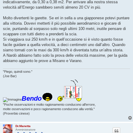
indicativamente, da 0,30 a 0,38 m2. Per arrivare alla nostra stessa
velocità all’Energo sarebbero serviti almeno 20 CV in più.
Molto divertenti le garette. Se eri in sella a una giapponese potevi puntare
alla vittoria. Dovevi metterti il più possibile aerodinamico e giocare di
scie, puntando al sorpasso solo negli ultimi 100 metri, inutile pensare di
scappare con tutti dietro a prenderti la scia.
Si viaggiava sui 250 km/h e in quell’occasione si è visto quanto fosse
facile guidare a quella velocità, a dieci centimetri uno dall’altro. Quando
siamo tornati con le maxi da 300 km/h è diventata tutta un’altra storia.
A Nardò abbiamo fatto solo la prova delle velocità massime, per la guida
abbiamo aggiunto le prove a Misano e Varano.
"Piego, quindi sono."
(Joe Bar)
Bendo
"Poche osservazioni e molto ragionamento conducono all'errore,
molte osservazioni e poco ragionamento conducono alla verità."
(Proverbio cinese)
Dr.Manetta
Amministratore