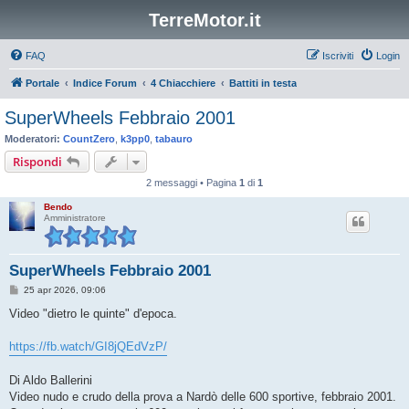
TerreMotor.it
FAQ
Iscriviti
Login
Portale
Indice Forum
4 Chiacchiere
Battiti in testa
SuperWheels Febbraio 2001
Moderatori:
CountZero
,
k3pp0
,
tabauro
Rispondi
2 messaggi • Pagina
1
di
1
Bendo
Amministratore
SuperWheels Febbraio 2001
M
25 apr 2026, 09:06
e
s
Video "dietro le quinte" d'epoca.
s
a
g
https://fb.watch/GI8jQEdVzP/
g
i
o
Di Aldo Ballerini
Video nudo e crudo della prova a Nardò delle 600 sportive, febbraio 2001.