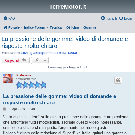
TerreMotor.it
FAQ
Iscriviti
Login
Portale
Indice Forum
Tecnica
Officina
Gomme
La pressione delle gomme: video di domande e
risposte molto chiaro
Moderatori:
Zuzz
,
gianluigibombatomica
,
fast3r
Rispondi
1 messaggio • Pagina
1
di
1
Dr.Manetta
Amministratore
La pressione delle gomme: video di domande e
risposte molto chiaro
M
09 apr 2026, 09:48
e
s
Visto che il "mistero" sulla giusta pressione delle gomme è un problema
s
che affrontano tutti i motociclisti, segnalo questo video interessante,
a
g
semplice e chiaro che inquadra l'argomento nel modo giusto.
g
Il video è girato dalla redazione di SuperBike Italia, quindi una garanzia.
i