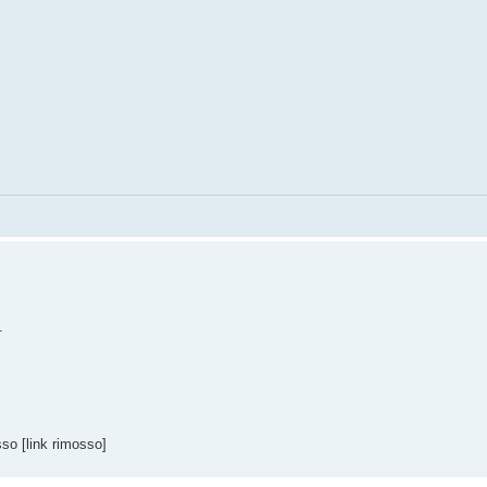
.
so [link rimosso]