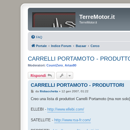
TerreMotor.it
TerreMotor.it
FAQ
Portale
Indice Forum
Bazaar
Cerco
CARRELLI PORTAMOTO - PRODUTT
Moderatori:
CountZero
,
Artax80
Rispondi
CARRELLI PORTAMOTO - PRODUTTORI
M
da
filobacchetta
»
12 gen 2007, 01:22
e
s
Creo una lista di produttori Carrelli Portamoto (ma non solo),
s
a
g
ELLEBI -
http://www.ellebi.com/
g
i
o
SATELLITE -
http://www.rsa-fr.com/