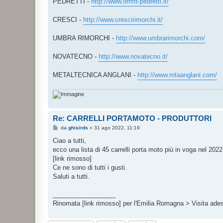
PEDRETTI -
http://www.omftt-pedretti.it/
CRESCI -
http://www.crescirimorchi.it/
UMBRA RIMORCHI -
http://www.umbrarimorchi.com/
NOVATECNO -
http://www.novatecno.it/
METALTECNICA ANGLANI -
http://www.mtaanglani.com/
Re: CARRELLI PORTAMOTO - PRODUTTORI
M
da
ghisirds
»
31 ago 2022, 11:19
e
s
Ciao a tutti,
s
ecco una lista di 45 carrelli porta moto più in voga nel 2022
a
g
[link rimosso]
g
Ce ne sono di tutti i gusti.
i
o
Saluti a tutti.
__________________
Rinomata [link rimosso] per l'Emilia Romagna > Visita ades