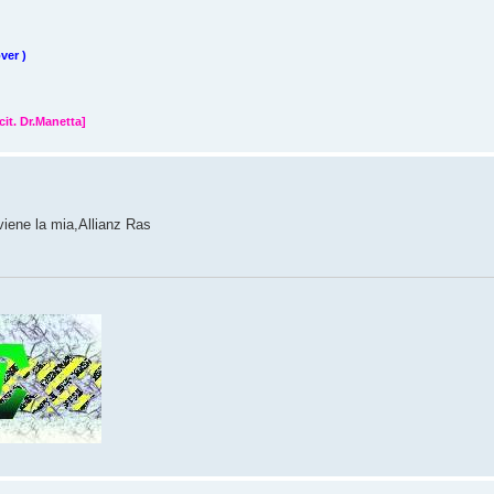
ver )
cit. Dr.Manetta]
viene la mia,Allianz Ras