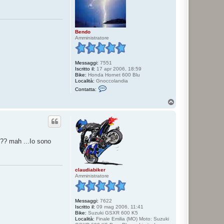
l
l
y
s
t
a
Bendo
Amministratore
Messaggi:
7551
Iscritto il:
17 apr 2006, 18:59
Bike:
Honda Hornet 600 Blu
Località:
Gnoccolandia
C
Contatta:
o
n
T
t
o
a
p
t
t
a
B
 ?? mah ...Io sono
e
n
d
o
claudiabiker
Amministratore
Messaggi:
7622
Iscritto il:
09 mag 2006, 11:41
Bike:
Suzuki GSXR 600 K5
Località:
Finale Emilia (MO) Moto: Suzuki