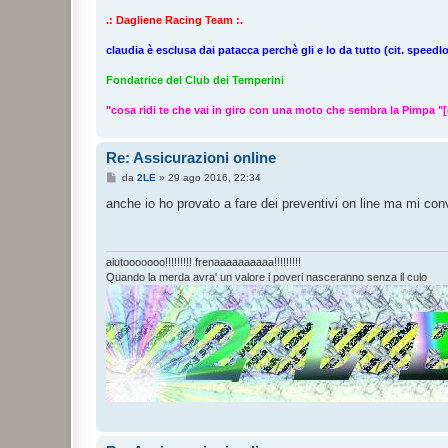
.: Dagliene Racing Team :.
claudia è esclusa dai patacca perchè gli e lo da tutto (cit. speedlo
Fondatrice del Club dei Temperini
"cosa ridi te che vai in giro con una moto che sembra la Pimpa "[
Re: Assicurazioni online
M
da
2LE
»
29 ago 2016, 22:34
e
s
anche io ho provato a fare dei preventivi on line ma mi con
s
a
g
g
i
aiutooooooo!!!!!!!!! frenaaaaaaaaaa!!!!!!!!!
o
Quando la merda avra' un valore i poveri nasceranno senza il culo