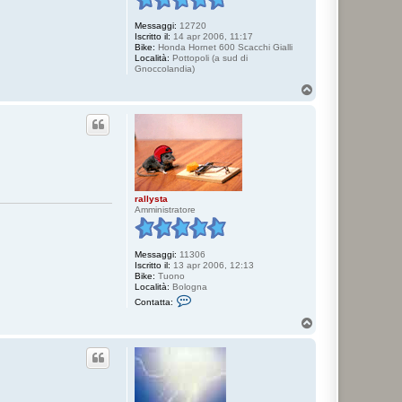
Messaggi:
12720
Iscritto il:
14 apr 2006, 11:17
Bike:
Honda Hornet 600 Scacchi Gialli
Località:
Pottopoli (a sud di
Gnoccolandia)
T
o
p
rallysta
Amministratore
Messaggi:
11306
Iscritto il:
13 apr 2006, 12:13
Bike:
Tuono
Località:
Bologna
C
Contatta:
o
n
T
t
o
a
p
t
t
a
r
a