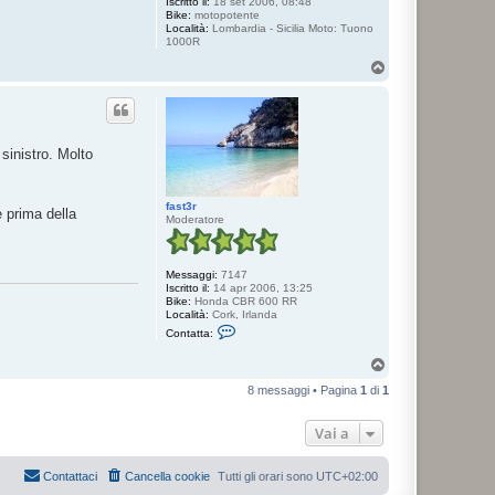
Iscritto il:
18 set 2006, 08:48
Bike:
motopotente
Località:
Lombardia - Sicilia Moto: Tuono
1000R
T
o
p
sinistro. Molto
fast3r
 prima della
Moderatore
Messaggi:
7147
Iscritto il:
14 apr 2006, 13:25
Bike:
Honda CBR 600 RR
Località:
Cork, Irlanda
C
Contatta:
o
n
T
t
o
a
8 messaggi • Pagina
1
di
1
p
t
t
a
Vai a
f
a
s
t
Contattaci
Cancella cookie
Tutti gli orari sono
UTC+02:00
3