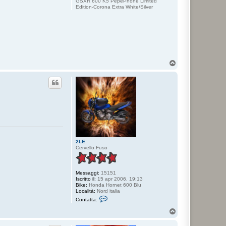
GSXR 600 K5 PepePhone Limited
Edition-Corona Extra White/Silver
T
o
p
2LE
Cervello Fuso
Messaggi:
15151
Iscritto il:
15 apr 2006, 19:13
Bike:
Honda Hornet 600 Blu
Località:
Nord italia
C
Contatta:
o
n
T
t
o
a
p