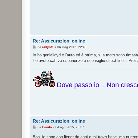
Re: Assicurazioni online
M
da
rallysta
»
06 mag 2015, 22:48
e
s
Io ho genialloyd x l'auto ed è ottima, x la moto sono rimast
s
Ho avuto cattive esperienze e sconsiglio direct line... Pre
a
g
g
i
o
Dove passo io... Non cresce
Re: Assicurazioni online
M
da
Bendo
»
04 ago 2015, 23:37
e
s
Boh, io sono con lienar da anni e mi trovo bene, ma purtro
s