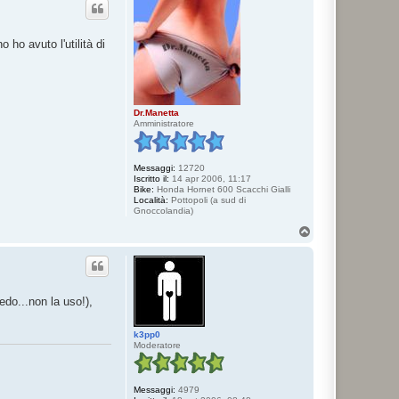
t
t
a
2
 ho avuto l'utilità di
L
E
Dr.Manetta
Amministratore
Messaggi:
12720
Iscritto il:
14 apr 2006, 11:17
Bike:
Honda Hornet 600 Scacchi Gialli
Località:
Pottopoli (a sud di
Gnoccolandia)
T
o
p
edo...non la uso!),
k3pp0
Moderatore
Messaggi:
4979