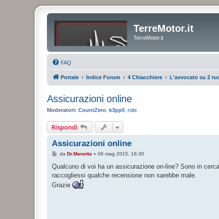
TerreMotor.it
TerreMotor.it
FAQ
Portale
Indice Forum
4 Chiacchiere
L'avvocato su 2 ru
Assicurazioni online
Moderatori:
CountZero
,
k3pp0
,
robi
Rispondi
Assicurazioni online
M
da
Dr.Manetta
»
06 mag 2015, 16:30
e
s
Qualcuno di voi ha un assicurazione on-line? Sono in cerca 
s
raccogliessi qualche recensione non sarebbe male.
a
g
Grazie
g
i
o