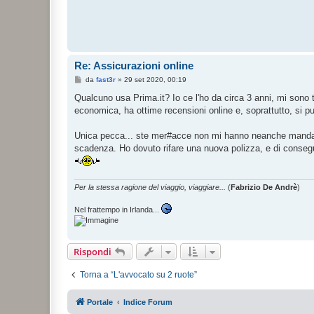
Re: Assicurazioni online
M
da
fast3r
»
29 set 2020, 00:19
e
s
Qualcuno usa Prima.it? Io ce l'ho da circa 3 anni, mi sono
s
economica, ha ottime recensioni online e, soprattutto, si 
a
g
g
Unica pecca... ste mer#acce non mi hanno neanche mandato 
i
o
scadenza. Ho dovuto rifare una nuova polizza, e di conseg
Per la stessa ragione del viaggio, viaggiare...
(
Fabrizio De Andrè
)
Nel frattempo in Irlanda...
Rispondi
Torna a “L'avvocato su 2 ruote”
Portale
Indice Forum