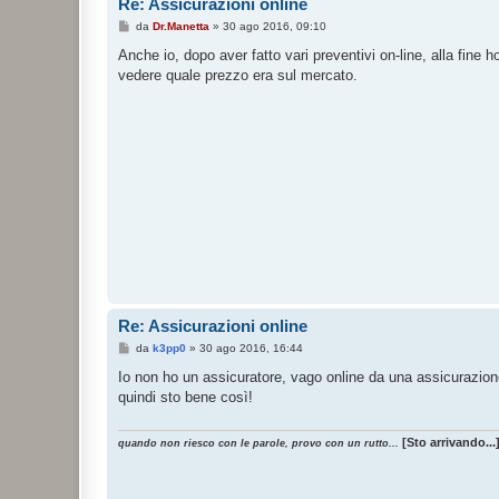
Re: Assicurazioni online
M
da
Dr.Manetta
»
30 ago 2016, 09:10
e
s
Anche io, dopo aver fatto vari preventivi on-line, alla fine 
s
vedere quale prezzo era sul mercato.
a
g
g
i
o
Re: Assicurazioni online
M
da
k3pp0
»
30 ago 2016, 16:44
e
s
Io non ho un assicuratore, vago online da una assicurazione 
s
quindi sto bene così!
a
g
g
i
[Sto arrivando...
quando non riesco con le parole, provo con un rutto...
o