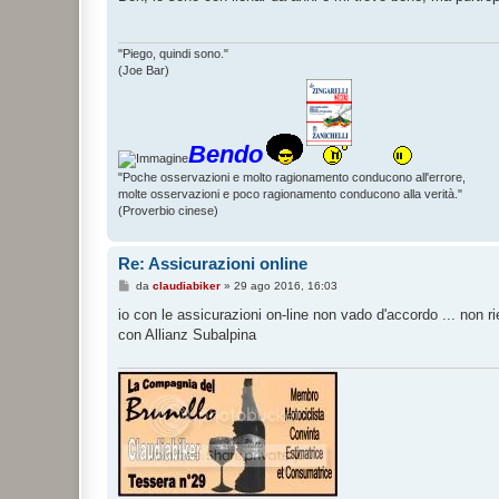
a
g
g
i
"Piego, quindi sono."
o
(Joe Bar)
Bendo
"Poche osservazioni e molto ragionamento conducono all'errore,
molte osservazioni e poco ragionamento conducono alla verità."
(Proverbio cinese)
Re: Assicurazioni online
M
da
claudiabiker
»
29 ago 2016, 16:03
e
s
io con le assicurazioni on-line non vado d'accordo ... non 
s
con Allianz Subalpina
a
g
g
i
o