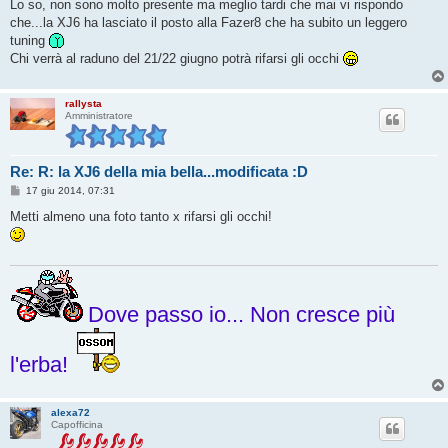
s
Lo so, non sono molto presente ma meglio tardi che mai vi rispondo
s
che...la XJ6 ha lasciato il posto alla Fazer8 che ha subito un leggero
a
g
tuning
g
Chi verrà al raduno del 21/22 giugno potrà rifarsi gli occhi
i
o
rallysta
Amministratore
Re: R: la XJ6 della mia bella...modificata :D
M
17 giu 2014, 07:31
e
s
Metti almeno una foto tanto x rifarsi gli occhi!
s
a
g
g
i
o
Dove passo io... Non cresce più
l'erba!
alexa72
Capofficina