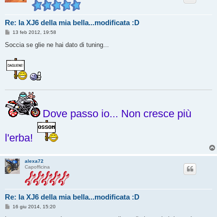
Re: la XJ6 della mia bella...modificata :D
M
13 feb 2012, 19:58
e
s
Soccia se glie ne hai dato di tuning...
s
a
g
g
i
o
Dove passo io... Non cresce più
l'erba!
alexa72
Capofficina
Re: la XJ6 della mia bella...modificata :D
M
16 giu 2014, 15:20
e