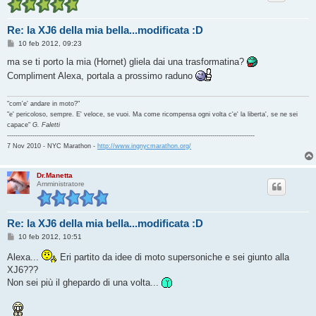
Re: la XJ6 della mia bella...modificata :D
M
10 feb 2012, 09:23
e
s
ma se ti porto la mia (Hornet) gliela dai una trasformatina?
s
Compliment Alexa, portala a prossimo raduno
a
g
g
i
"com'e' andare in moto?"
o
"e' pericoloso, sempre. E' veloce, se vuoi. Ma come ricompensa ogni volta c'e' la liberta', se ne sei
capace"
G. Faletti
---------------------------------------------------------------------------------------------------------------------
7 Nov 2010 - NYC Marathon -
http://www.ingnycmarathon.org/
Dr.Manetta
Amministratore
Re: la XJ6 della mia bella...modificata :D
M
10 feb 2012, 10:51
e
s
Alexa...
Eri partito da idee di moto supersoniche e sei giunto alla
s
XJ6???
a
g
Non sei più il ghepardo di una volta...
g
i
o