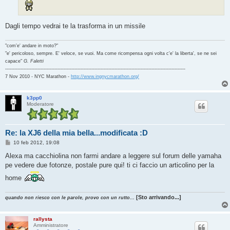
Dagli tempo vedrai te la trasforma in un missile
"com'e' andare in moto?"
"e' pericoloso, sempre. E' veloce, se vuoi. Ma come ricompensa ogni volta c'e' la liberta', se ne sei
capace"
G. Faletti
---------------------------------------------------------------------------------------------------------------------
7 Nov 2010 - NYC Marathon -
http://www.ingnycmarathon.org/
k3pp0
Moderatore
Re: la XJ6 della mia bella...modificata :D
M
10 feb 2012, 19:08
e
s
Alexa ma cacchiolina non farmi andare a leggere sul forum delle yamaha
s
pe vedere due fotonze, postale pure qui! ti ci faccio un articolino per la
a
g
home
g
i
o
[Sto arrivando...]
quando non riesco con le parole, provo con un rutto...
rallysta
Amministratore