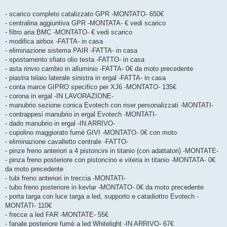
- scarico completo catalizzato GPR -MONTATO- 650€
- centralina aggiuntiva GPR -MONTATA- € vedi scarico
- filtro aria BMC -MONTATO- € vedi scarico
- modifica airbox -FATTA- in casa
- eliminazione sistema PAIR -FATTA- in casa
- spostamento sfiato olio testa -FATTO- in casa
- asta rinvio cambio in alluminio -FATTA- 0€ da moto precedente
- piastra telaio laterale sinistra in ergal -FATTA- in casa
- conta marce GIPRO specifico per XJ6 -MONTATO- 135€
- corona in ergal -IN LAVORAZIONE-
- manubrio sezione conica Evotech con riser personalizzati -MONTATI-
- contrappesi manubrio in ergal Evotech -MONTATI-
- dado manubrio in ergal -IN ARRIVO-
- cupolino maggiorato fumè GIVI -MONTATO- 0€ con moto
- eliminazione cavalletto centrale -FATTO-
- pinze freno anteriori a 4 pistoncini in titanio (con adattatori) -MONTATE-
- pinza freno posteriore con pistoncino e viteria in titanio -MONTATA- 0€
da moto precedente
- tubi freno anteriori in treccia -MONTATI-
- tubo freno posteriore in kevlar -MONTATO- 0€ da moto precedente
- porta targa con luce targa a led, supporto e catadiottro Evotech -
MONTATI- 110€
- frecce a led FAR -MONTATE- 55€
- fanale posteriore fumè a led Whitelight -IN ARRIVO- 67€