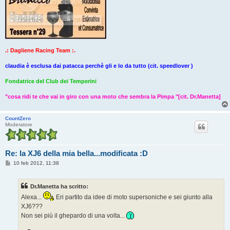
.: Dagliene Racing Team :.
claudia è esclusa dai patacca perchè gli e lo da tutto (cit. speedlover )
Fondatrice del Club dei Temperini
"cosa ridi te che vai in giro con una moto che sembra la Pimpa "[cit. Dr.Manetta]
CountZero
Moderatore
Re: la XJ6 della mia bella...modificata :D
M
10 feb 2012, 11:38
e
s
s
Dr.Manetta ha scritto:
a
g
Alexa...
Eri partito da idee di moto supersoniche e sei giunto alla
g
XJ6???
i
o
Non sei più il ghepardo di una volta...