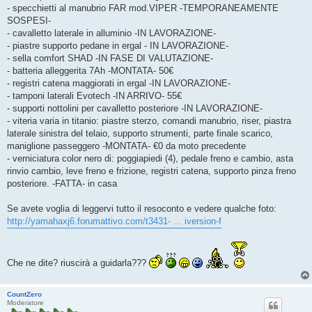
- specchietti al manubrio FAR mod.VIPER -TEMPORANEAMENTE
SOSPESI-
- cavalletto laterale in alluminio -IN LAVORAZIONE-
- piastre supporto pedane in ergal - IN LAVORAZIONE-
- sella comfort SHAD -IN FASE DI VALUTAZIONE-
- batteria alleggerita 7Ah -MONTATA- 50€
- registri catena maggiorati in ergal -IN LAVORAZIONE-
- tamponi laterali Evotech -IN ARRIVO- 55€
- supporti nottolini per cavalletto posteriore -IN LAVORAZIONE-
- viteria varia in titanio: piastre sterzo, comandi manubrio, riser, piastra
laterale sinistra del telaio, supporto strumenti, parte finale scarico,
maniglione passeggero -MONTATA- €0 da moto precedente
- verniciatura color nero di: poggiapiedi (4), pedale freno e cambio, asta
rinvio cambio, leve freno e frizione, registri catena, supporto pinza freno
posteriore. -FATTA- in casa
Se avete voglia di leggervi tutto il resoconto e vedere qualche foto:
http://yamahaxj6.forumattivo.com/t3431- ... iversion-f
Che ne dite? riuscirà a guidarla???
CountZero
Moderatore