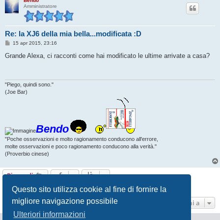
Bendo
Amministratore
Re: la XJ6 della mia bella...modificata :D
M
15 apr 2015, 23:16
e
s
Grande Alexa, ci racconti come hai modificato le ultime arrivate a casa?
s
a
g
g
i
"Piego, quindi sono."
o
(Joe Bar)
Bendo
"Poche osservazioni e molto ragionamento conducono all'errore,
molte osservazioni e poco ragionamento conducono alla verità."
(Proverbio cinese)
Rispondi
13 messaggi • Pagina
1
di
1
Questo sito utilizza cookie al fine di fornire la
migliore navigazione possibile
Vai a
Ulteriori informazioni