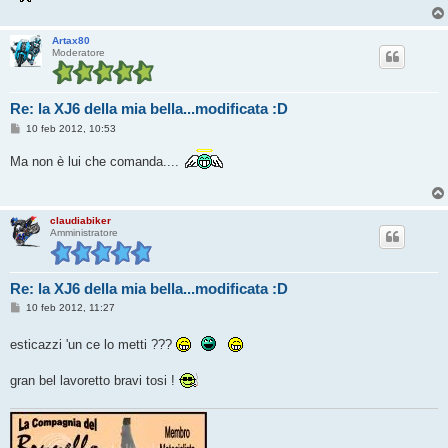
Artax80
Moderatore
Re: la XJ6 della mia bella...modificata :D
M
10 feb 2012, 10:53
e
s
Ma non è lui che comanda....
s
a
g
g
i
claudiabiker
o
Amministratore
Re: la XJ6 della mia bella...modificata :D
M
10 feb 2012, 11:27
e
s
esticazzi 'un ce lo metti ???
s
a
g
gran bel lavoretto bravi tosi !
g
i
o