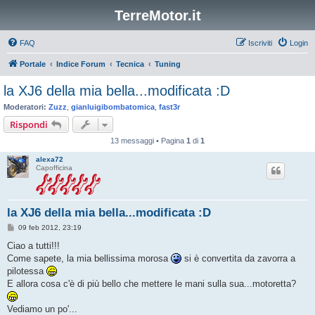
TerreMotor.it
FAQ
Iscriviti
Login
Portale
Indice Forum
Tecnica
Tuning
la XJ6 della mia bella...modificata :D
Moderatori:
Zuzz
,
gianluigibombatomica
,
fast3r
Rispondi
13 messaggi • Pagina
1
di
1
alexa72
Capofficina
la XJ6 della mia bella...modificata :D
M
09 feb 2012, 23:19
e
s
Ciao a tutti!!!
s
Come sapete, la mia bellissima morosa
si è convertita da zavorra a
a
g
pilotessa
g
E allora cosa c'è di più bello che mettere le mani sulla sua...motoretta?
i
o
Vediamo un po'...