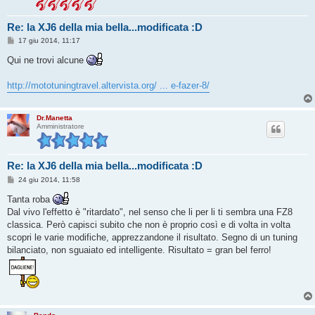
Re: la XJ6 della mia bella...modificata :D
M
17 giu 2014, 11:17
e
s
Qui ne trovi alcune
s
a
g
http://mototuningtravel.altervista.org/ ... e-fazer-8/
g
i
o
Dr.Manetta
Amministratore
Re: la XJ6 della mia bella...modificata :D
M
24 giu 2014, 11:58
e
s
Tanta roba
s
Dal vivo l'effetto è "ritardato", nel senso che li per li ti sembra una FZ8
a
g
classica. Però capisci subito che non è proprio così e di volta in volta
g
scopri le varie modifiche, apprezzandone il risultato. Segno di un tuning
i
o
bilanciato, non sguaiato ed intelligente. Risultato = gran bel ferro!