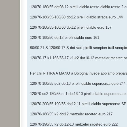
120/70-180/55 dot08-12 pirelli diablo rosso-diablo rosso 2 
120/70-180/55-160/60 dot12 pirelli diablo strada euro 144
120/70-180/55-160/60 dot12 pirelli diablo euro 157
120/70-190/50 dot12 pirelli diablo euro 161
90/90-21 S-120/90-17 S dot vari pirelli scorpion trail-scorp
120/70-17 k1 165/55-17 k1-k2 dot10-12 metzeler racetec s
Per chi RITIRA A MANO a Bologna invece abbiamo preparat
120/70-180/55 sc2 dot13 pirelli diablo supercorsa euro 244
120/70 sc2-180/55 sc1 dot13-10 pirelli diablo supercorsa e
120/70-200/55-190/55 dot12-11 pirelli diablo supercorsa SP
120/70-180/55 k2 dot12 metzeler racetec euro 217
120/70-190/55 k2 dot12-13 metzeler racetec euro 222