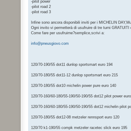
-pilot power
-pilot road 2
-pilot road 3
Infine sono ancora disponibili inviti per i MICHELIN DAY,
Ogni invito vi permetterà di usufruire di tre turni GRATUIT
Come fare per usufruirne?semplice,scrivi a:
info@pneusgiovo.com
120/70-190/55 dot11 dunlop sportsmart euro 194
120/70-180/55 dot11-12 dunlop sportsmart euro 215
120/70-180/55 dot10 michelin power pure euro 140
120/70-160/60-180/55-190/50-190/55 dot12 pilot power euro
120/70-160/60-180/55-190/50-190/55 dot12 michelin pilot p
120/70-180/55 dot12-08 metzeler rennsport euro 120
120/70 k1-190/55 compk metzeler racetec slick euro 195