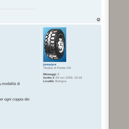
T
o
p
jonnytyre
Titolare di Partita IVA
Messaggi:
6
Iscritto il:
08 nov 2006, 19:18
Località:
Bologna
a,modalità di
er ogni coppia dei