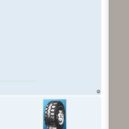
T
o
p