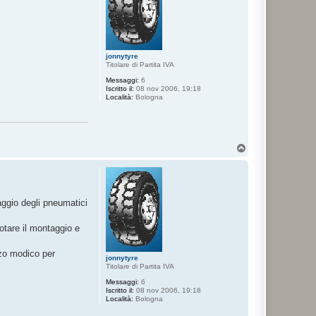
jonnytyre
Titolare di Partita IVA
Messaggi:
6
Iscritto il:
08 nov 2006, 19:18
Località:
Bologna
T
o
p
taggio degli pneumatici
notare il montaggio e
zo modico per
jonnytyre
Titolare di Partita IVA
Messaggi:
6
Iscritto il:
08 nov 2006, 19:18
Località:
Bologna