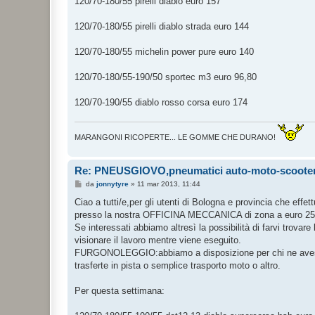
120/70-180/55 pirelli diablo euro 157
s
a
g
120/70-180/55 pirelli diablo strada euro 144
g
i
o
120/70-180/55 michelin power pure euro 140
120/70-180/55-190/50 sportec m3 euro 96,80
120/70-190/55 diablo rosso corsa euro 174
MARANGONI RICOPERTE... LE GOMME CHE DURANO!
Re: PNEUSGIOVO,pneumatici auto-moto-scooter a
M
da
jonnytyre
»
11 mar 2013, 11:44
e
s
Ciao a tutti/e,per gli utenti di Bologna e provincia che effet
s
presso la nostra OFFICINA MECCANICA di zona a euro 25 a 
a
g
Se interessati abbiamo altresì la possibilità di farvi trovare
g
visionare il lavoro mentre viene eseguito.
i
o
FURGONOLEGGIO:abbiamo a disposizione per chi ne avess
trasferte in pista o semplice trasporto moto o altro.
Per questa settimana: