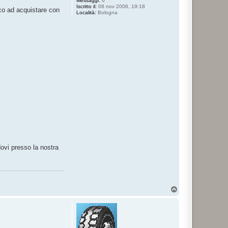
Messaggi:
6
Iscritto il:
08 nov 2006, 19:18
ico ad acquistare con
Località:
Bologna
dovi presso la nostra
T
o
p