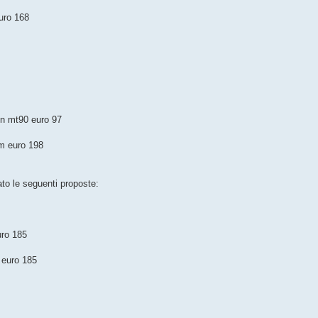
euro 168
ion mt90 euro 97
m euro 198
o le seguenti proposte:
uro 185
 euro 185