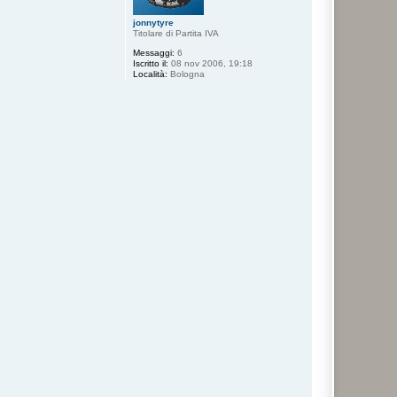
jonnytyre
Titolare di Partita IVA
Messaggi:
6
Iscritto il:
08 nov 2006, 19:18
Località:
Bologna