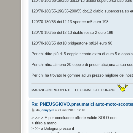
120/70-180/55-190/55 dot12-13 diablo supercorsa bsb euro
120/70-180/55-190/55-200/55 dot12 diablo supercorsa sp e
120/70-180/55 dot12-13 sportec m5 euro 198
120/70-180/55 dot12-13 diablo rosso 2 euro 198
120/70-180/55 dot10 bridgestone bt014 euro 90
Per chi ritira più di 5 coppie sconto extra di euro 5 a coppia
Per chi ritira almeno 20 coppie di pneumatici,una a sua s
Per chi ha trovato le gomme ad un prezzo migliore del
MARANGONI RICOPERTE... LE GOMME CHE DURANO!
Re: PNEUSGIOVO,pneumatici auto-moto-scooter a
M
da
jonnytyre
»
21 mar 2013, 12:18
e
s
> >> > E per concludere offerte valide SOLO con
s
> ritiro a mano
a
g
> >> a Bologna presso il
g