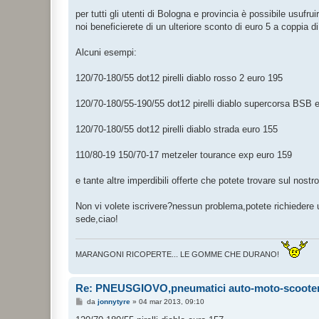
per tutti gli utenti di Bologna e provincia è possibile usuf
noi beneficierete di un ulteriore sconto di euro 5 a coppia 
Alcuni esempi:
120/70-180/55 dot12 pirelli diablo rosso 2 euro 195
120/70-180/55-190/55 dot12 pirelli diablo supercorsa BSB 
120/70-180/55 dot12 pirelli diablo strada euro 155
110/80-19 150/70-17 metzeler tourance exp euro 159
e tante altre imperdibili offerte che potete trovare sul nostro
Non vi volete iscrivere?nessun problema,potete richiedere u
sede,ciao!
MARANGONI RICOPERTE... LE GOMME CHE DURANO!
Re: PNEUSGIOVO,pneumatici auto-moto-scooter a
M
da
jonnytyre
»
04 mar 2013, 09:10
e
s