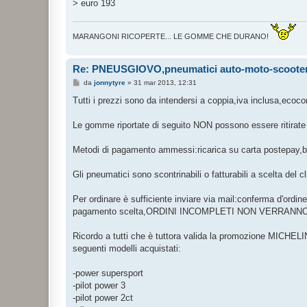
> euro 193
MARANGONI RICOPERTE... LE GOMME CHE DURANO!
Re: PNEUSGIOVO,pneumatici auto-moto-scooter a
M
da
jonnytyre
»
31 mar 2013, 12:31
e
s
Tutti i prezzi sono da intendersi a coppia,iva inclusa,ecoc
s
a
g
Le gomme riportate di seguito NON possono essere ritirat
g
i
o
Metodi di pagamento ammessi:ricarica su carta postepay,b
Gli pneumatici sono scontrinabili o fatturabili a scelta del cl
Per ordinare è sufficiente inviare via mail:conferma d'ordine,
pagamento scelta,ORDINI INCOMPLETI NON VERRANNO
Ricordo a tutti che è tuttora valida la promozione MICHELI
seguenti modelli acquistati:
-power supersport
-pilot power 3
-pilot power 2ct