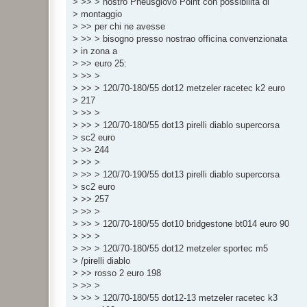
> >> > nostro Pneusgiovo Point con possibilità di
i
o
> montaggio
> >> per chi ne avesse
> >> > bisogno presso nostrao officina convenzionata
> in zona a
> >> euro 25:
> >> >
> >> > 120/70-180/55 dot12 metzeler racetec k2 euro
> 217
> >> >
> >> > 120/70-180/55 dot13 pirelli diablo supercorsa
> sc2 euro
> >> 244
> >> >
> >> > 120/70-190/55 dot13 pirelli diablo supercorsa
> sc2 euro
> >> 257
> >> >
> >> > 120/70-180/55 dot10 bridgestone bt014 euro 90
> >> >
> >> > 120/70-180/55 dot12 metzeler sportec m5
> /pirelli diablo
> >> rosso 2 euro 198
> >> >
> >> > 120/70-180/55 dot12-13 metzeler racetec k3