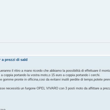
 prezzi di sald
tueranno il ritiro a mano ricordo che abbiamo la possibilità di effettuare il mon
coppia portando la vostra moto,o 15 euro a coppia portando i cerchi.
 le gomme pronte in officina,cosi da evitarvi inutili perdite di tempo,potete pre
e necessità un furgone OPEL VIVARO con 3 posti moto da affittare a prez