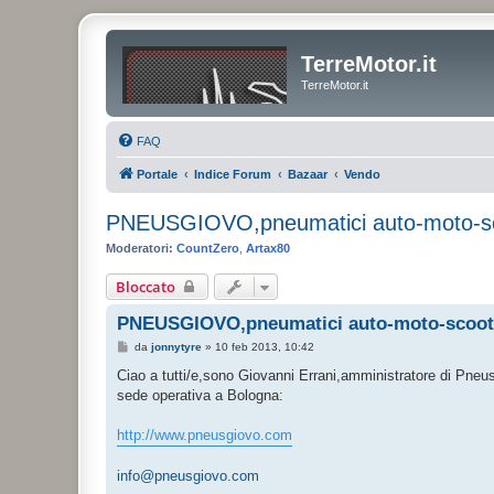
TerreMotor.it
TerreMotor.it
FAQ
Portale
Indice Forum
Bazaar
Vendo
PNEUSGIOVO,pneumatici auto-moto-scoo
Moderatori:
CountZero
,
Artax80
Bloccato
PNEUSGIOVO,pneumatici auto-moto-scooter
M
da
jonnytyre
»
10 feb 2013, 10:42
e
s
Ciao a tutti/e,sono Giovanni Errani,amministratore di Pneu
s
sede operativa a Bologna:
a
g
g
http://www.pneusgiovo.com
i
o
info@pneusgiovo.com