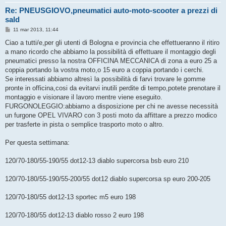
Re: PNEUSGIOVO,pneumatici auto-moto-scooter a prezzi di
sald
M
11 mar 2013, 11:44
e
s
Ciao a tutti/e,per gli utenti di Bologna e provincia che effettueranno il ritiro
s
a mano ricordo che abbiamo la possibilità di effettuare il montaggio degli
a
g
pneumatici presso la nostra OFFICINA MECCANICA di zona a euro 25 a
g
coppia portando la vostra moto,o 15 euro a coppia portando i cerchi.
i
o
Se interessati abbiamo altresì la possibilità di farvi trovare le gomme
pronte in officina,cosi da evitarvi inutili perdite di tempo,potete prenotare il
montaggio e visionare il lavoro mentre viene eseguito.
FURGONOLEGGIO:abbiamo a disposizione per chi ne avesse necessità
un furgone OPEL VIVARO con 3 posti moto da affittare a prezzo modico
per trasferte in pista o semplice trasporto moto o altro.
Per questa settimana:
120/70-180/55-190/55 dot12-13 diablo supercorsa bsb euro 210
120/70-180/55-190/55-200/55 dot12 diablo supercorsa sp euro 200-205
120/70-180/55 dot12-13 sportec m5 euro 198
120/70-180/55 dot12-13 diablo rosso 2 euro 198