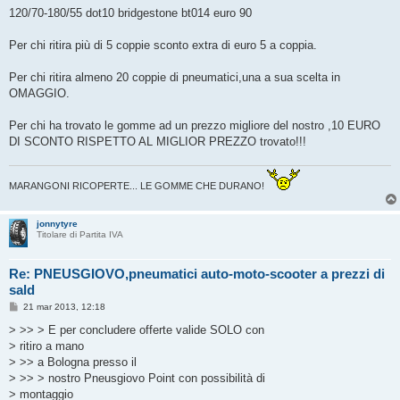
120/70-180/55 dot10 bridgestone bt014 euro 90
Per chi ritira più di 5 coppie sconto extra di euro 5 a coppia.
Per chi ritira almeno 20 coppie di pneumatici,una a sua scelta in
OMAGGIO.
Per chi ha trovato le gomme ad un prezzo migliore del nostro ,10 EURO
DI SCONTO RISPETTO AL MIGLIOR PREZZO trovato!!!
MARANGONI RICOPERTE... LE GOMME CHE DURANO!
jonnytyre
Titolare di Partita IVA
Re: PNEUSGIOVO,pneumatici auto-moto-scooter a prezzi di
sald
M
21 mar 2013, 12:18
e
s
> >> > E per concludere offerte valide SOLO con
s
> ritiro a mano
a
g
> >> a Bologna presso il
g
> >> > nostro Pneusgiovo Point con possibilità di
i
o
> montaggio