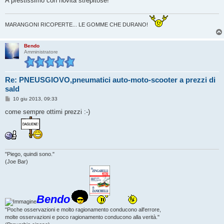
A prestissimo con novità strepitose!
MARANGONI RICOPERTE... LE GOMME CHE DURANO!
Bendo
Amministratore
Re: PNEUSGIOVO,pneumatici auto-moto-scooter a prezzi di
sald
M
10 giu 2013, 09:33
e
s
come sempre ottimi prezzi :-)
s
a
g
g
i
o
"Piego, quindi sono."
(Joe Bar)
Bendo
"Poche osservazioni e molto ragionamento conducono all'errore,
molte osservazioni e poco ragionamento conducono alla verità."