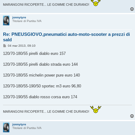
MARANGONI RICOPERTE... LE GOMME CHE DURANO!
jonnytyre
Titolare di Partita IVA
Re: PNEUSGIOVO,pneumatici auto-moto-scooter a prezzi di
sald
M
04 mar 2013, 09:10
e
s
120/70-180/55 pirelli diablo euro 157
s
a
g
120/70-180/55 pirelli diablo strada euro 144
g
i
o
120/70-180/55 michelin power pure euro 140
120/70-180/55-190/50 sportec m3 euro 96,80
120/70-190/55 diablo rosso corsa euro 174
MARANGONI RICOPERTE... LE GOMME CHE DURANO!
jonnytyre
Titolare di Partita IVA