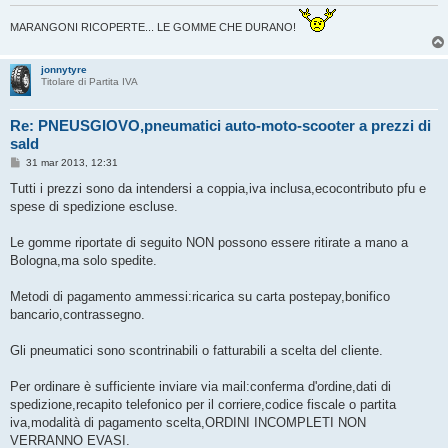
MARANGONI RICOPERTE... LE GOMME CHE DURANO!
jonnytyre
Titolare di Partita IVA
Re: PNEUSGIOVO,pneumatici auto-moto-scooter a prezzi di
sald
M
31 mar 2013, 12:31
e
s
Tutti i prezzi sono da intendersi a coppia,iva inclusa,ecocontributo pfu e
s
spese di spedizione escluse.
a
g
g
Le gomme riportate di seguito NON possono essere ritirate a mano a
i
o
Bologna,ma solo spedite.
Metodi di pagamento ammessi:ricarica su carta postepay,bonifico
bancario,contrassegno.
Gli pneumatici sono scontrinabili o fatturabili a scelta del cliente.
Per ordinare è sufficiente inviare via mail:conferma d'ordine,dati di
spedizione,recapito telefonico per il corriere,codice fiscale o partita
iva,modalità di pagamento scelta,ORDINI INCOMPLETI NON
VERRANNO EVASI.