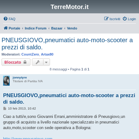
TerreMotor.it
FAQ
Iscriviti
Login
Portale
Indice Forum
Bazaar
Vendo
PNEUSGIOVO,pneumatici auto-moto-scooter a
prezzi di saldo.
Moderatori:
CountZero
,
Artax80
Bloccato
8 messaggi • Pagina
1
di
1
jonnytyre
Titolare di Partita IVA
PNEUSGIOVO,pneumatici auto-moto-scooter a prezzi
di saldo.
M
10 feb 2013, 10:42
e
s
Ciao a tutti/e,sono Giovanni Errani,amministratore di Pneusgiovo,un
s
gruppo di acquisto a livello nazionale specializzato in pneumatici
a
g
auto,moto,scooter con sede operativa a Bologna:
g
i
o
http://www.pneusgiovo.com