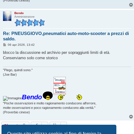
(Proverbio cinese)
Bendo
Amministratore
Re: PNEUSGIOVO,pneumatici auto-moto-scooter a prezzi di
saldo.
M
06 apr 2026, 13:42
e
s
blocco la discussione ed archivio per sopraggiunti limiti di età.
s
Conserviamo solo come storico
a
g
g
i
"Piego, quindi sono."
o
(Joe Bar)
Bendo
"Poche osservazioni e molto ragionamento conducono all'errore,
molte osservazioni e poco ragionamento conducono alla verità."
(Proverbio cinese)
Bloccato
8 messaggi • Pagina
1
di
1
Questo sito utilizza cookie al fine di fornire la