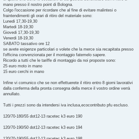
g
mano presso il nostro point di Bologna.
i
o
Colgo l'occasione per ricordare che al fine di evitare malintesi o
fraintendimenti gli orari di ritiro del materiale sono:
Lunedi 17,30-19,30
Martedi 18-19;30
Giovedi 17,30-19,30
Venerdi 18-19,30
SABATO tassativo ore 12
se avete esigenze particolari o volete che la merce sia recapitata presso
l'officina convenzionata per il montaggio fatemelo sapere.
Ricordo a tutti che le tariffe di montaggio da noi proposte sono:
25 euro moto in mano
15 euro cerchi in mano
Infine vi comunico che se non effettuerete il ritiro entro 8 giorni lavorativi
dalla conferma della pronta consegna della merce il vostro ordine verrà
annullato.
Tutti i prezzi sono da intendersi iva inclusa,ecocontributo pfu escluso.
120/70-180/55 dot12-13 racetec k3 euro 190
120/70-190/50 dot12-13 racetec k3 euro 194
120/70-190/55 dot12-13 racetec k3 euro 198