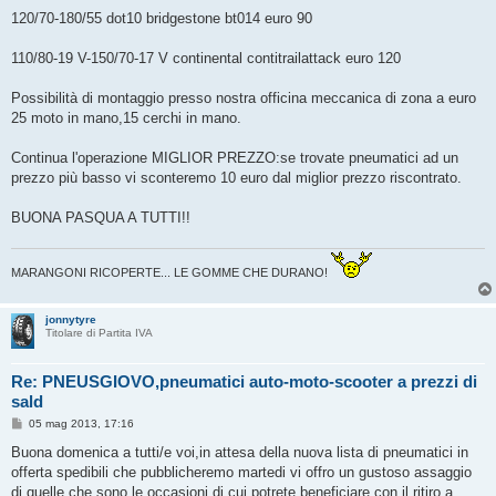
120/70-180/55 dot10 bridgestone bt014 euro 90
110/80-19 V-150/70-17 V continental contitrailattack euro 120
Possibilità di montaggio presso nostra officina meccanica di zona a euro
25 moto in mano,15 cerchi in mano.
Continua l'operazione MIGLIOR PREZZO:se trovate pneumatici ad un
prezzo più basso vi sconteremo 10 euro dal miglior prezzo riscontrato.
BUONA PASQUA A TUTTI!!
MARANGONI RICOPERTE... LE GOMME CHE DURANO!
jonnytyre
Titolare di Partita IVA
Re: PNEUSGIOVO,pneumatici auto-moto-scooter a prezzi di
sald
M
05 mag 2013, 17:16
e
s
Buona domenica a tutti/e voi,in attesa della nuova lista di pneumatici in
s
offerta spedibili che pubblicheremo martedi vi offro un gustoso assaggio
a
g
di quelle che sono le occasioni di cui potrete beneficiare con il ritiro a