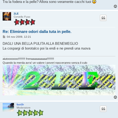
Tra la fodera e la pelle? Allora sono veramente cacchi tuoi
2LE
Cervello Fuso
Re: Eliminare odori dalla tuta in pelle.
M
04 nov 2009, 12:21
e
s
DAGLI UNA BELLA PULITA ALLA BENEMEGLIO
s
La cospargi di borotalco poi la endi e ne prendi una nuova
a
g
g
i
aiutooooooo!!!!!!!!! frenaaaaaaaaaa!!!!!!!!!
o
Quando la merda avra' un valore i poveri nasceranno senza il culo
fast3r
Moderatore