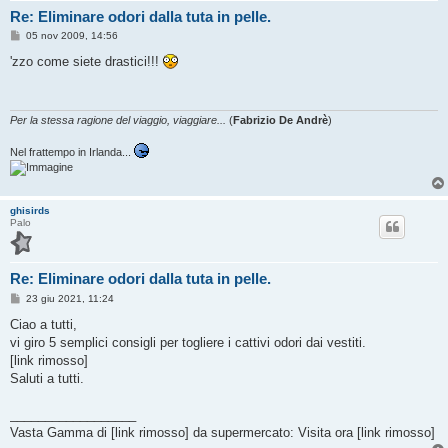
Re: Eliminare odori dalla tuta in pelle.
M
05 nov 2009, 14:56
e
s
'zzo come siete drastici!!!
s
a
g
g
i
Per la stessa ragione del viaggio, viaggiare...
(
Fabrizio De Andrè
)
o
Nel frattempo in Irlanda...
ghisirds
Palo
Re: Eliminare odori dalla tuta in pelle.
M
23 giu 2021, 11:24
e
s
Ciao a tutti,
s
vi giro 5 semplici consigli per togliere i cattivi odori dai vestiti.
a
g
[link rimosso]
g
Saluti a tutti.
i
o
__________________
Vasta Gamma di [link rimosso] da supermercato: Visita ora [link rimosso]