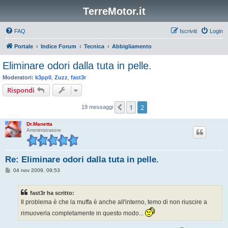
TerreMotor.it
FAQ
Iscriviti
Login
Portale
Indice Forum
Tecnica
Abbigliamento
Eliminare odori dalla tuta in pelle.
Moderatori:
k3pp0
,
Zuzz
,
fast3r
Rispondi
1
2
Precedente
19 messaggi
Dr.Manetta
Amministratore
Re: Eliminare odori dalla tuta in pelle.
M
04 nov 2009, 09:53
e
s
s
fast3r ha scritto:
a
g
Il problema è che la muffa è anche all'interno, temo di non riuscire a
g
i
rimuoverla completamente in questo modo...
o