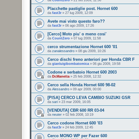
Placchette pastiglie post. Hornet 600
da
fast3r
»
27 lug 2009, 12:09
Avete mai visto questo faro??
da
fast3r
»
06 ago 2009, 17:26
[Cerco] Moto piu' o meno cosi'
da
CountZero
»
07 lug 2009, 11:58
cerco strumentazione Hornet 600 '01
da
zanalessandro
»
08 giu 2009, 10:26
Cerco dischi freno anteriori per Honda CBR F
da
gianluigibombatomica
»
06 giu 2009, 19:58
Codone e serbatoio Hornet 600 2003
da
Dr.Manetta
»
25 feb 2008, 12:32
Cerco sella Honda Hornet 600 98-02
da
Alessandro
»
09 apr 2009, 00:00
[PISA] CERCO LEVA CAMBIO SUZUKI GSR
da
sari
»
23 mar 2009, 16:05
[VENDUTA] CBR 600 RR 03-04
da
neuter
»
02 feb 2008, 10:19
Cerco codone Hornet 600 '03
da
fast3r
»
24 feb 2009, 12:45
Cerco MONO WP per Fazer 600