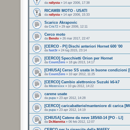
da
rallysta
»
14 apr 2006, 17:38
RICAMBI MOTO - USATI
da
rallysta
»
14 apr 2006, 15:33
Scarico Akrapovic
da
Cris72
»
29 apr 2006, 12:11
Cerco moto
da
Bendo
»
26 mar 2017, 22:47
[CERCO - PI] Dischi anteriori Hornet 600 '00
da
fast3r
»
24 lug 2015, 23:14
[CERCO] Specchietti Orion per Hornet
da
CountZero
»
18 giu 2013, 14:17
[CHIUSA] Cerso SS usata in buone condizioni [
da
CountZero
»
10 apr 2012, 11:25
[CERCO] Cambio alettronico Suzuki k6-k7
da
Misterxxxx
»
10 giu 2012, 14:22
carene usate
da
pupa
»
23 apr 2012, 14:28
[CERCO] caricabatterie/manteniore di carica [M
da
pupa
»
23 apr 2012, 14:19
[CHIUSA] Catene da neve 185/60-14 [PO - LI]
da
Dr.Manetta
»
06 feb 2012, 12:07
CERCO per la rinascita della MAFFY ...