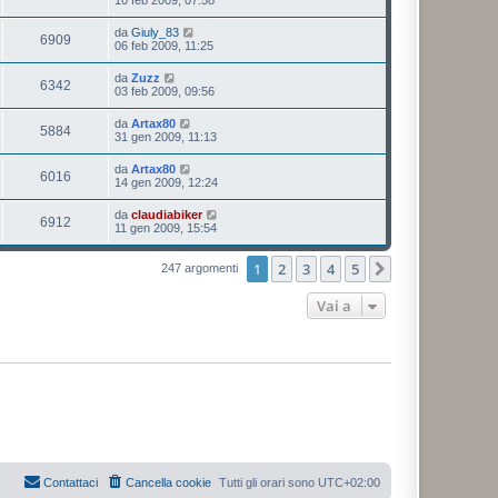
da
Giuly_83
6909
06 feb 2009, 11:25
da
Zuzz
6342
03 feb 2009, 09:56
da
Artax80
5884
31 gen 2009, 11:13
da
Artax80
6016
14 gen 2009, 12:24
da
claudiabiker
6912
11 gen 2009, 15:54
1
2
3
4
5
Prossimo
247 argomenti
Vai a
Contattaci
Cancella cookie
Tutti gli orari sono
UTC+02:00