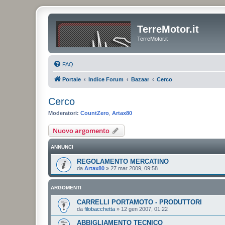
TerreMotor.it
TerreMotor.it
FAQ
Portale
Indice Forum
Bazaar
Cerco
Cerco
Moderatori:
CountZero
,
Artax80
Nuovo argomento
ANNUNCI
REGOLAMENTO MERCATINO
da
Artax80
»
27 mar 2009, 09:58
ARGOMENTI
CARRELLI PORTAMOTO - PRODUTTORI
da
filobacchetta
»
12 gen 2007, 01:22
ABBIGLIAMENTO TECNICO