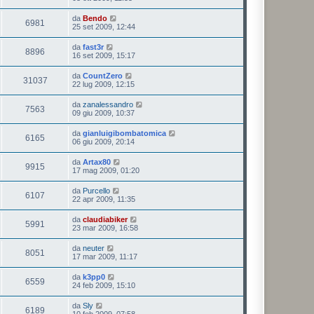
da
Bendo
6981
25 set 2009, 12:44
da
fast3r
8896
16 set 2009, 15:17
da
CountZero
31037
22 lug 2009, 12:15
da
zanalessandro
7563
09 giu 2009, 10:37
da
gianluigibombatomica
6165
06 giu 2009, 20:14
da
Artax80
9915
17 mag 2009, 01:20
da
Purcello
6107
22 apr 2009, 11:35
da
claudiabiker
5991
23 mar 2009, 16:58
da
neuter
8051
17 mar 2009, 11:17
da
k3pp0
6559
24 feb 2009, 15:10
da
Sly
6189
10 feb 2009, 07:58