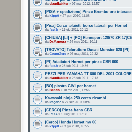
da
claudiabiker
»
07 mar 2012, 12:57
[PISA + spedizione] Pinze Brembo oro interas
da
k3pp0
»
27 gen 2010, 11:06
[Pisa] Cerco telaietti borse laterali per Hornet
da
fast3r
»
19 giu 2011, 20:12
[CHIUSA] [LI] + [PO] Rennsport 120/70 ZR 17[
da
Dr.Manetta
»
24 mag 2011, 10:11
[TROVATO] Teleruttore Ducati Monster 620 [PI]
da
CountZero
»
07 mag 2011, 22:32
[PI] Adattatori Hornet per pinze CBR 600
da
fast3r
»
23 feb 2011, 19:36
PEZZI PER YAMAHA TT 600 DEL 2001 COLORE
da
claudiabiker
»
23 feb 2011, 17:18
[BO] piastra GIVI per hornet
da
Bendo
»
18 feb 2011, 17:56
Kawasaki ninja 250 cerco ricambi
da
ivagaleo
»
27 set 2010, 08:40
[CERCO] Pinze freno CBR
da
RezA
»
10 lug 2010, 17:08
[Cerco] Honda Hornet my 06
da
k3pp0
»
03 giu 2010, 10:55