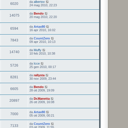
da
albertov
6020
24 mag 2010, 22:23
da
Bendo
14075
20 mag 2010, 22:20
da
Artax80
6594
16 apr 2010, 16:02
da
CountZero
7843
09 apr 2010, 10:13
da
Muffy
14740
10 feb 2010, 10:38
da
Icce
5726
25 gen 2010, 00:17
da
rallysta
8281
30 nov 2009, 23:44
da
Bendo
6605
28 ott 2009, 19:09
da
Dr.Manetta
20897
26 ott 2009, 16:08
da
Artax80
7000
05 ott 2009, 00:21
da
CountZero
7133
03 ott 2009, 11:55