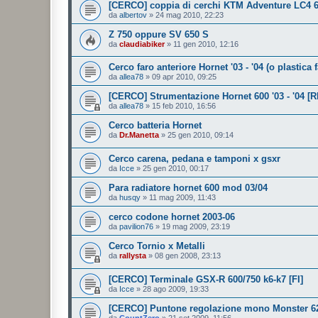
[CERCO] coppia di cerchi KTM Adventure LC4 6
da
albertov
»
24 mag 2010, 22:23
Z 750 oppure SV 650 S
da
claudiabiker
»
11 gen 2010, 12:16
Cerco faro anteriore Hornet '03 - '04 (o plastica f
da
allea78
»
09 apr 2010, 09:25
[CERCO] Strumentazione Hornet 600 '03 - '04 [R
da
allea78
»
15 feb 2010, 16:56
Cerco batteria Hornet
da
Dr.Manetta
»
25 gen 2010, 09:14
Cerco carena, pedana e tamponi x gsxr
da
Icce
»
25 gen 2010, 00:17
Para radiatore hornet 600 mod 03/04
da
husqy
»
11 mag 2009, 11:43
cerco codone hornet 2003-06
da
pavilion76
»
19 mag 2009, 23:19
Cerco Tornio x Metalli
da
rallysta
»
08 gen 2008, 23:13
[CERCO] Terminale GSX-R 600/750 k6-k7 [FI]
da
Icce
»
28 ago 2009, 19:33
[CERCO] Puntone regolazione mono Monster 62
da
CountZero
»
21 set 2009, 11:56