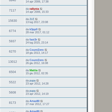
6840
14 apr 2006, 17:38
da
rallysta
7117
14 apr 2006, 15:33
da
2LE
15630
13 lug 2017, 23:08
da
k3pp0
6774
28 mar 2017, 01:12
da
fast3r
5937
24 lug 2015, 23:14
da
CountZero
6270
18 giu 2013, 14:17
da
CountZero
13012
26 giu 2012, 16:08
da
Mattia
6504
15 giu 2012, 02:35
da
pupa
5522
23 apr 2012, 14:28
da
pupa
5608
23 apr 2012, 14:19
da
Artax80
8173
27 mar 2012, 17:27
da
Artax80