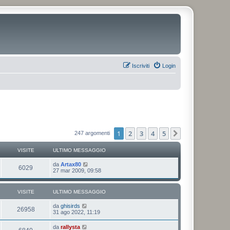
Iscriviti
Login
1
2
3
4
5
Prossimo
247 argomenti
VISITE
ULTIMO MESSAGGIO
da
Artax80
6029
27 mar 2009, 09:58
VISITE
ULTIMO MESSAGGIO
da
ghisirds
26958
31 ago 2022, 11:19
da
rallysta