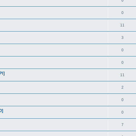
0
0
11
3
0
0
PI]
11
2
0
O]
0
7