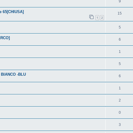
9
se 65[CHIUSA]
15
1
2
5
CERCO]
6
1
5
 BIANCO -BLU
6
1
2
0
3