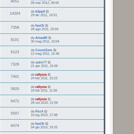
9051
09 mar 2012, 09:00
da
k3pp0
14204
29 dic 2011, 16:51
da
fast3r
7358
28 ago 2011, 19:04
da
Artax80
8101
30 mag 2011, 10:04
da
CountZero
6123
12 mag 2011, 15:48
da
spino77
7328
21 apr 2011, 15:06
da
rallysta
7401
24 feb 2011, 16:23
da
rallysta
5920
19 feb 2011, 11:56
da
rallysta
6472
28 set 2010, 21:59
da
RezA
5507
10 lug 2010, 17:08
da
fast3r
6474
04 giu 2010, 19:33