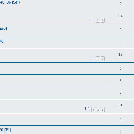
40 '06 (SP)
0
24
1
2
aro)
3
E]
6
19
1
2
0
8
2
31
1
2
3
4
0 [PI]
2