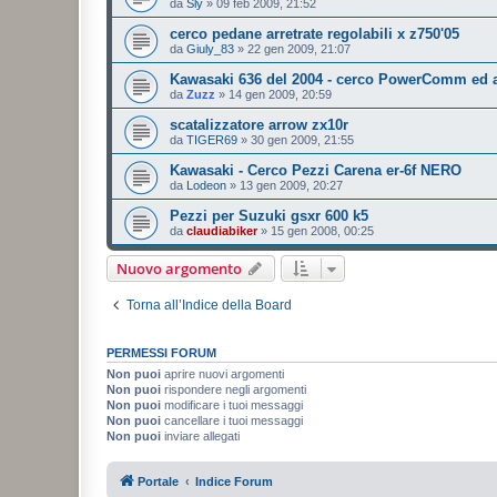
da
Sly
»
09 feb 2009, 21:52
cerco pedane arretrate regolabili x z750'05
da
Giuly_83
»
22 gen 2009, 21:07
Kawasaki 636 del 2004 - cerco PowerComm ed a
da
Zuzz
»
14 gen 2009, 20:59
scatalizzatore arrow zx10r
da
TIGER69
»
30 gen 2009, 21:55
Kawasaki - Cerco Pezzi Carena er-6f NERO
da
Lodeon
»
13 gen 2009, 20:27
Pezzi per Suzuki gsxr 600 k5
da
claudiabiker
»
15 gen 2008, 00:25
Nuovo argomento
Torna all’Indice della Board
PERMESSI FORUM
Non puoi
aprire nuovi argomenti
Non puoi
rispondere negli argomenti
Non puoi
modificare i tuoi messaggi
Non puoi
cancellare i tuoi messaggi
Non puoi
inviare allegati
Portale
Indice Forum