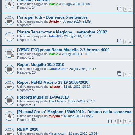
Ultimo messaggio da
Mattia
«
13 ago 2010, 00:08
Risposte:
24
1
2
Pista per tutti - Domenica 5 settembre
Ultimo messaggio da
Bendo
«
08 ago 2010, 21:09
Risposte:
7
Pistata Terremotor a Magione... settembre 2010?
Ultimo messaggio da
Artax80
«
29 lug 2010, 15:30
Risposte:
15
1
2
[VENDUTO] posto Rehm Mugello 2-3 Agosto 400€
Ultimo messaggio da
Mattia
«
23 lug 2010, 11:16
Risposte:
2
Report Mugello 10/5/2010
Ultimo messaggio da
CountZero
«
30 giu 2010, 14:17
Risposte:
20
1
2
Report REHM Misano 18-19-20/06/2010
Ultimo messaggio da
rallysta
«
21 giu 2010, 20:14
Risposte:
5
[Report] Mugello 14/06/2010
Ultimo messaggio da
The Mateo
«
18 giu 2010, 21:12
Risposte:
11
[Pistata&Corso] Magione 15/06/2010 - Debutto della saponetta
Ultimo messaggio da
rallysta
«
18 mag 2010, 00:26
Risposte:
53
1
2
3
4
REHM 2010
Ultimo messaggio da
Misterxxxx
«
12 mag 2010, 13:32