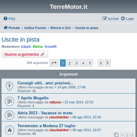
TerreMotor.it
FAQ
Iscriviti
Login
Portale
Indice Forum
Ritrovi e Giri
Uscite in pista
Uscite in pista
Moderatori:
k3pp0
,
Mattia
,
Artax80
Nuovo argomento
Pagina
1
di
8
1
2
3
4
5
8
Prossimo
384 argomenti
…
Argomenti
Consigli utili.. anzi preziosi...
Ultimo messaggio da
loz
«
14 gen 2008, 17:40
Risposte:
11
7 Aprile Mugello
Ultimo messaggio da
rallysta
«
23 mar 2014, 22:53
Risposte:
1
Adria 2013 - Vacanze in moto
Ultimo messaggio da
claudiabiker
«
08 ago 2013, 10:26
Terremotor a Modena 27 luglio
Ultimo messaggio da
claudiabiker
«
08 ago 2013, 10:07
Risposte:
41
1
2
3