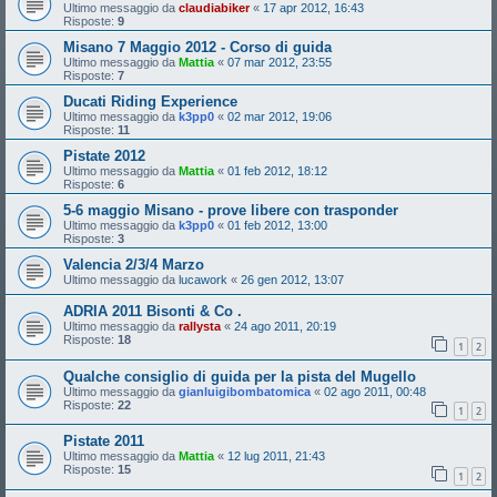
Ultimo messaggio da
claudiabiker
«
17 apr 2012, 16:43
Risposte:
9
Misano 7 Maggio 2012 - Corso di guida
Ultimo messaggio da
Mattia
«
07 mar 2012, 23:55
Risposte:
7
Ducati Riding Experience
Ultimo messaggio da
k3pp0
«
02 mar 2012, 19:06
Risposte:
11
Pistate 2012
Ultimo messaggio da
Mattia
«
01 feb 2012, 18:12
Risposte:
6
5-6 maggio Misano - prove libere con trasponder
Ultimo messaggio da
k3pp0
«
01 feb 2012, 13:00
Risposte:
3
Valencia 2/3/4 Marzo
Ultimo messaggio da
lucawork
«
26 gen 2012, 13:07
ADRIA 2011 Bisonti & Co .
Ultimo messaggio da
rallysta
«
24 ago 2011, 20:19
Risposte:
18
1
2
Qualche consiglio di guida per la pista del Mugello
Ultimo messaggio da
gianluigibombatomica
«
02 ago 2011, 00:48
Risposte:
22
1
2
Pistate 2011
Ultimo messaggio da
Mattia
«
12 lug 2011, 21:43
Risposte:
15
1
2