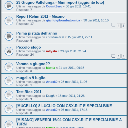
29 Giugno Vallelunga - Mini report (aggiunte foto)
Ultimo messaggio da
CountZero
«
30 giu 2011, 10:41
Risposte:
7
Report Rehm 2011 - Misano
Ultimo messaggio da
gianluigibombatomica
«
30 giu 2011, 10:10
Risposte:
17
1
2
Prima pistata dell'anno
Ultimo messaggio da
christian-636
«
15 giu 2011, 22:11
Risposte:
9
Piccolo sfogo
Ultimo messaggio da
rallysta
«
23 apr 2011, 21:24
Risposte:
24
1
2
Varano a giugno??
Ultimo messaggio da
Mattia
«
21 apr 2011, 09:15
Risposte:
6
mugello 9 luglio
Ultimo messaggio da
Artax80
«
28 mar 2011, 11:06
Risposte:
1
Test Ride 2011
Ultimo messaggio da
Drag8
«
13 mar 2011, 21:26
Risposte:
3
[MUGELLO] 8 LUGLIO CON GSX-R.IT E SPECIALBIKE
Ultimo messaggio da
Artax80
«
07 mar 2011, 17:16
Risposte:
8
[MISANO] VENERDI 15/04 CON GSX-R.IT E SPECIALBIKE A
TURNI