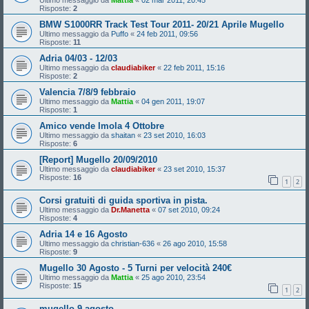
Ultimo messaggio da
Mattia
«
02 mar 2011, 20:45
Risposte:
2
BMW S1000RR Track Test Tour 2011- 20/21 Aprile Mugello
Ultimo messaggio da
Puffo
«
24 feb 2011, 09:56
Risposte:
11
Adria 04/03 - 12/03
Ultimo messaggio da
claudiabiker
«
22 feb 2011, 15:16
Risposte:
2
Valencia 7/8/9 febbraio
Ultimo messaggio da
Mattia
«
04 gen 2011, 19:07
Risposte:
1
Amico vende Imola 4 Ottobre
Ultimo messaggio da
shaitan
«
23 set 2010, 16:03
Risposte:
6
[Report] Mugello 20/09/2010
Ultimo messaggio da
claudiabiker
«
23 set 2010, 15:37
Risposte:
16
1
2
Corsi gratuiti di guida sportiva in pista.
Ultimo messaggio da
Dr.Manetta
«
07 set 2010, 09:24
Risposte:
4
Adria 14 e 16 Agosto
Ultimo messaggio da
christian-636
«
26 ago 2010, 15:58
Risposte:
9
Mugello 30 Agosto - 5 Turni per velocità 240€
Ultimo messaggio da
Mattia
«
25 ago 2010, 23:54
Risposte:
15
1
2
mugello 9 agosto