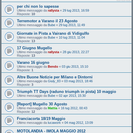
per chi non lo sapesse
Ultimo messaggio da
rallysta
«
29 lug 2013, 16:59
Risposte:
10
Terremotor a Varano il 23 Agosto
Ultimo messaggio da
Bube
«
29 lug 2013, 11:49
Giornate in Pista a Vairano di Vidigulfo
Ultimo messaggio da
Bube
«
10 lug 2013, 11:04
Risposte:
13
17 Giugno Mugello
Ultimo messaggio da
rallysta
«
28 giu 2013, 22:27
Risposte:
13
Varano 16 giugno
Ultimo messaggio da
Bendo
«
03 giu 2013, 15:10
Risposte:
1
Altre Buone Notizie per Milano e Dintorni
Ultimo messaggio da
Giuly_83
«
03 mag 2013, 18:46
Risposte:
3
Triumph TT Days (raduno triumph in pista) 10 maggio
Ultimo messaggio da
Bube
«
02 apr 2013, 15:30
[Report] Mugello 30 Agosto
Ultimo messaggio da
Mattia
«
16 lug 2012, 00:43
Risposte:
12
Franciacorta 18/19 Maggio
Ultimo messaggio da
lucawork
«
04 mag 2012, 13:09
MOTOLANDIA - IMOLA MAGGIO 2012