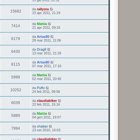
15 giu 2011, 22:11
da
rallysta
15682
23 apr 2011, 21:24
da
Mattia
7414
21 apr 2011, 09:15
da
Artax80
6179
28 mar 2011, 11:06
da
Drag8
6430
13 mar 2011, 21:26
da
Artax80
8115
07 mar 2011, 17:16
da
Mattia
5999
02 mar 2011, 20:45
da
Puffo
10252
24 feb 2011, 09:56
da
claudiabiker
6039
22 feb 2011, 15:16
da
Mattia
5889
04 gen 2011, 19:07
da
shaitan
7994
23 set 2010, 16:03
da
claudiabiker