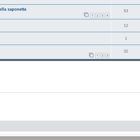
ella saponetta
53
1
2
3
4
12
1
32
1
2
3