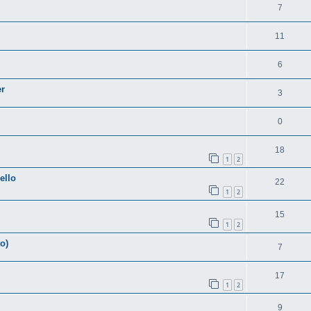
7
11
6
er
3
0
18
1
2
ello
22
1
2
15
1
2
o)
7
17
1
2
9