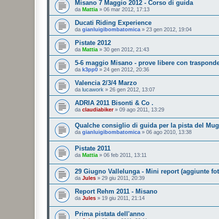
Misano 7 Maggio 2012 - Corso di guida
da
Mattia
»
06 mar 2012, 17:13
Ducati Riding Experience
da
gianluigibombatomica
»
23 gen 2012, 19:04
Pistate 2012
da
Mattia
»
30 gen 2012, 21:43
5-6 maggio Misano - prove libere con traspond
da
k3pp0
»
24 gen 2012, 20:36
Valencia 2/3/4 Marzo
da
lucawork
»
26 gen 2012, 13:07
ADRIA 2011 Bisonti & Co .
da
claudiabiker
»
09 ago 2011, 13:29
Qualche consiglio di guida per la pista del Mug
da
gianluigibombatomica
»
06 ago 2010, 13:38
Pistate 2011
da
Mattia
»
06 feb 2011, 13:11
29 Giugno Vallelunga - Mini report (aggiunte fot
da
Jules
»
29 giu 2011, 20:39
Report Rehm 2011 - Misano
da
Jules
»
19 giu 2011, 21:14
Prima pistata dell'anno