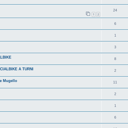
24
1
2
6
1
3
ALBIKE
8
ECIALBIKE A TURNI
2
le Mugello
11
2
1
6