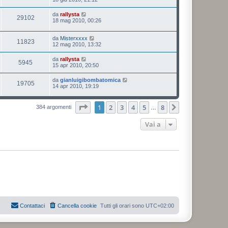
da
rallysta
29102
18 mag 2010, 00:26
da
Misterxxxx
11823
12 mag 2010, 13:32
da
rallysta
5945
15 apr 2010, 20:50
da
gianluigibombatomica
19705
14 apr 2010, 19:19
Pagina
1
di
8
1
2
3
4
5
8
Prossimo
384 argomenti
…
Vai a
Contattaci
Cancella cookie
Tutti gli orari sono
UTC+02:00