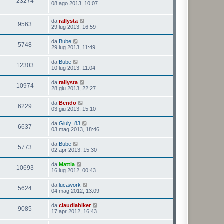
23274
08 ago 2013, 10:07
da
rallysta
9563
29 lug 2013, 16:59
da
Bube
5748
29 lug 2013, 11:49
da
Bube
12303
10 lug 2013, 11:04
da
rallysta
10974
28 giu 2013, 22:27
da
Bendo
6229
03 giu 2013, 15:10
da
Giuly_83
6637
03 mag 2013, 18:46
da
Bube
5773
02 apr 2013, 15:30
da
Mattia
10693
16 lug 2012, 00:43
da
lucawork
5624
04 mag 2012, 13:09
da
claudiabiker
9085
17 apr 2012, 16:43