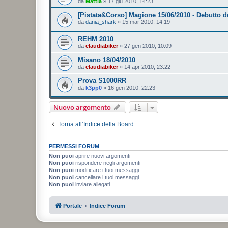
da
Mattia
»
17 giu 2010, 14:23
[Pistata&Corso] Magione 15/06/2010 - Debutto d
da
dania_shark
»
15 mar 2010, 14:19
REHM 2010
da
claudiabiker
»
27 gen 2010, 10:09
Misano 18/04/2010
da
claudiabiker
»
14 apr 2010, 23:22
Prova S1000RR
da
k3pp0
»
16 gen 2010, 22:23
Nuovo argomento
Torna all’Indice della Board
PERMESSI FORUM
Non puoi
aprire nuovi argomenti
Non puoi
rispondere negli argomenti
Non puoi
modificare i tuoi messaggi
Non puoi
cancellare i tuoi messaggi
Non puoi
inviare allegati
Portale
Indice Forum