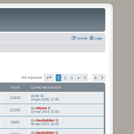
Iscriviti
Login
Pagina
1
di
8
1
2
3
4
5
8
Prossimo
384 argomenti
…
VISITE
ULTIMO MESSAGGIO
da
loz
12443
14 gen 2008, 17:40
da
rallysta
21293
23 mar 2014, 22:53
da
claudiabiker
5403
08 ago 2013, 10:26
da
claudiabiker