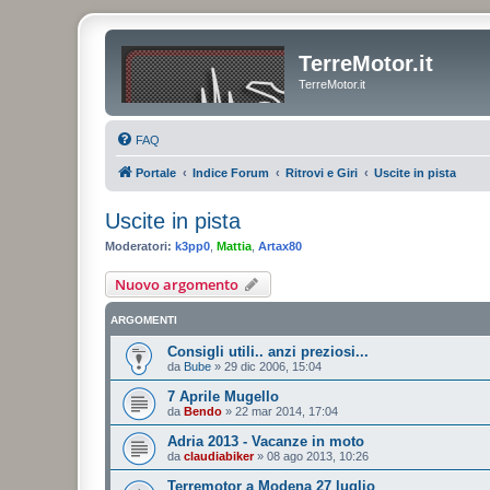
TerreMotor.it
TerreMotor.it
FAQ
Portale
Indice Forum
Ritrovi e Giri
Uscite in pista
Uscite in pista
Moderatori:
k3pp0
,
Mattia
,
Artax80
Nuovo argomento
ARGOMENTI
Consigli utili.. anzi preziosi...
da
Bube
»
29 dic 2006, 15:04
7 Aprile Mugello
da
Bendo
»
22 mar 2014, 17:04
Adria 2013 - Vacanze in moto
da
claudiabiker
»
08 ago 2013, 10:26
Terremotor a Modena 27 luglio