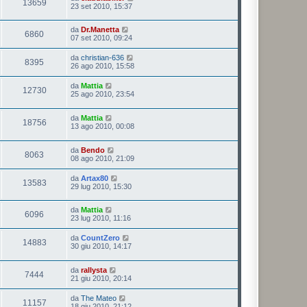
13659
23 set 2010, 15:37
da
Dr.Manetta
6860
07 set 2010, 09:24
da
christian-636
8395
26 ago 2010, 15:58
da
Mattia
12730
25 ago 2010, 23:54
da
Mattia
18756
13 ago 2010, 00:08
da
Bendo
8063
08 ago 2010, 21:09
da
Artax80
13583
29 lug 2010, 15:30
da
Mattia
6096
23 lug 2010, 11:16
da
CountZero
14883
30 giu 2010, 14:17
da
rallysta
7444
21 giu 2010, 20:14
da
The Mateo
11157
18 giu 2010, 21:12