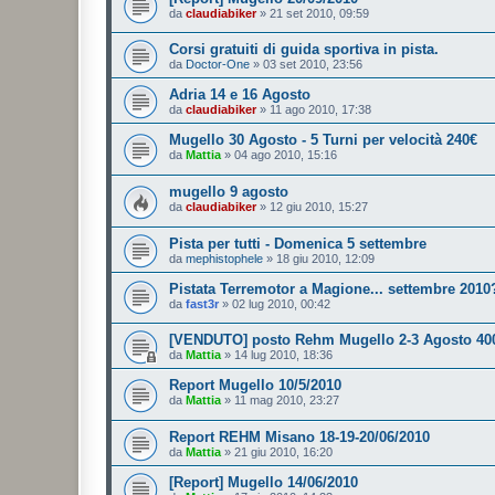
da
claudiabiker
»
21 set 2010, 09:59
Corsi gratuiti di guida sportiva in pista.
da
Doctor-One
»
03 set 2010, 23:56
Adria 14 e 16 Agosto
da
claudiabiker
»
11 ago 2010, 17:38
Mugello 30 Agosto - 5 Turni per velocità 240€
da
Mattia
»
04 ago 2010, 15:16
mugello 9 agosto
da
claudiabiker
»
12 giu 2010, 15:27
Pista per tutti - Domenica 5 settembre
da
mephistophele
»
18 giu 2010, 12:09
Pistata Terremotor a Magione... settembre 2010
da
fast3r
»
02 lug 2010, 00:42
[VENDUTO] posto Rehm Mugello 2-3 Agosto 40
da
Mattia
»
14 lug 2010, 18:36
Report Mugello 10/5/2010
da
Mattia
»
11 mag 2010, 23:27
Report REHM Misano 18-19-20/06/2010
da
Mattia
»
21 giu 2010, 16:20
[Report] Mugello 14/06/2010