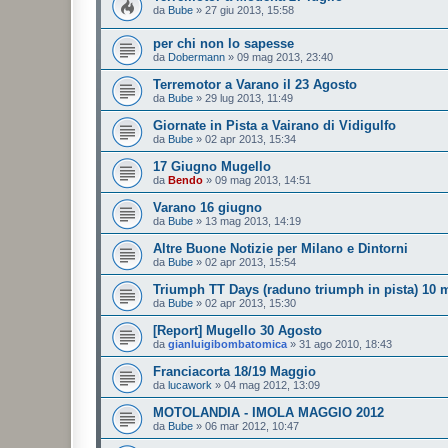
da
Bube
»
27 giu 2013, 15:58
per chi non lo sapesse
da
Dobermann
»
09 mag 2013, 23:40
Terremotor a Varano il 23 Agosto
da
Bube
»
29 lug 2013, 11:49
Giornate in Pista a Vairano di Vidigulfo
da
Bube
»
02 apr 2013, 15:34
17 Giugno Mugello
da
Bendo
»
09 mag 2013, 14:51
Varano 16 giugno
da
Bube
»
13 mag 2013, 14:19
Altre Buone Notizie per Milano e Dintorni
da
Bube
»
02 apr 2013, 15:54
Triumph TT Days (raduno triumph in pista) 10 
da
Bube
»
02 apr 2013, 15:30
[Report] Mugello 30 Agosto
da
gianluigibombatomica
»
31 ago 2010, 18:43
Franciacorta 18/19 Maggio
da
lucawork
»
04 mag 2012, 13:09
MOTOLANDIA - IMOLA MAGGIO 2012
da
Bube
»
06 mar 2012, 10:47