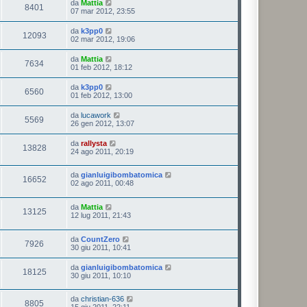
da
Mattia
8401
07 mar 2012, 23:55
da
k3pp0
12093
02 mar 2012, 19:06
da
Mattia
7634
01 feb 2012, 18:12
da
k3pp0
6560
01 feb 2012, 13:00
da
lucawork
5569
26 gen 2012, 13:07
da
rallysta
13828
24 ago 2011, 20:19
da
gianluigibombatomica
16652
02 ago 2011, 00:48
da
Mattia
13125
12 lug 2011, 21:43
da
CountZero
7926
30 giu 2011, 10:41
da
gianluigibombatomica
18125
30 giu 2011, 10:10
da
christian-636
8805