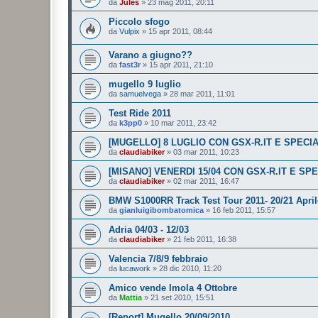
da
Jules
»
23 mag 2011, 20:11
Piccolo sfogo
da
Vulpix
»
15 apr 2011, 08:44
Varano a giugno??
da
fast3r
»
15 apr 2011, 21:10
mugello 9 luglio
da
samuelvega
»
28 mar 2011, 11:01
Test Ride 2011
da
k3pp0
»
10 mar 2011, 23:42
[MUGELLO] 8 LUGLIO CON GSX-R.IT E SPECI
da
claudiabiker
»
03 mar 2011, 10:23
[MISANO] VENERDI 15/04 CON GSX-R.IT E SP
da
claudiabiker
»
02 mar 2011, 16:47
BMW S1000RR Track Test Tour 2011- 20/21 Apri
da
gianluigibombatomica
»
16 feb 2011, 15:57
Adria 04/03 - 12/03
da
claudiabiker
»
21 feb 2011, 16:38
Valencia 7/8/9 febbraio
da
lucawork
»
28 dic 2010, 11:20
Amico vende Imola 4 Ottobre
da
Mattia
»
21 set 2010, 15:51
[Report] Mugello 20/09/2010