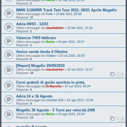
Ultimo messaggio da
Mattia
«
02 mar 2011, 20:45
Risposte:
2
BMW S1000RR Track Test Tour 2011- 20/21 Aprile Mugello
Ultimo messaggio da
Puffo
«
24 feb 2011, 09:56
Risposte:
11
Adria 04/03 - 12/03
Ultimo messaggio da
claudiabiker
«
22 feb 2011, 15:16
Risposte:
2
Valencia 7/8/9 febbraio
Ultimo messaggio da
Mattia
«
04 gen 2011, 19:07
Risposte:
1
Amico vende Imola 4 Ottobre
Ultimo messaggio da
shaitan
«
23 set 2010, 16:03
Risposte:
6
[Report] Mugello 20/09/2010
Ultimo messaggio da
claudiabiker
«
23 set 2010, 15:37
Risposte:
16
1
2
Corsi gratuiti di guida sportiva in pista.
Ultimo messaggio da
Dr.Manetta
«
07 set 2010, 09:24
Risposte:
4
Adria 14 e 16 Agosto
Ultimo messaggio da
christian-636
«
26 ago 2010, 15:58
Risposte:
9
Mugello 30 Agosto - 5 Turni per velocità 240€
Ultimo messaggio da
Mattia
«
25 ago 2010, 23:54
Risposte:
15
1
2
mugello 9 agosto