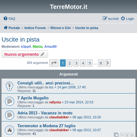
TerreMotor.it
FAQ
Iscriviti
Login
Portale
Indice Forum
Ritrovi e Giri
Uscite in pista
Uscite in pista
Moderatori:
k3pp0
,
Mattia
,
Artax80
Nuovo argomento
Pagina
1
di
8
1
2
3
4
5
8
Prossimo
384 argomenti
…
Argomenti
Consigli utili.. anzi preziosi...
Ultimo messaggio da
loz
«
14 gen 2008, 17:40
Risposte:
11
7 Aprile Mugello
Ultimo messaggio da
rallysta
«
23 mar 2014, 22:53
Risposte:
1
Adria 2013 - Vacanze in moto
Ultimo messaggio da
claudiabiker
«
08 ago 2013, 10:26
Terremotor a Modena 27 luglio
Ultimo messaggio da
claudiabiker
«
08 ago 2013, 10:07
Risposte:
41
1
2
3