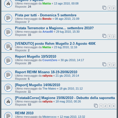
Ultimo messaggio da
Mattia
«
13 ago 2010, 00:08
Risposte:
24
1
2
Pista per tutti - Domenica 5 settembre
Ultimo messaggio da
Bendo
«
08 ago 2010, 21:09
Risposte:
7
Pistata Terremotor a Magione... settembre 2010?
Ultimo messaggio da
Artax80
«
29 lug 2010, 15:30
Risposte:
15
1
2
[VENDUTO] posto Rehm Mugello 2-3 Agosto 400€
Ultimo messaggio da
Mattia
«
23 lug 2010, 11:16
Risposte:
2
Report Mugello 10/5/2010
Ultimo messaggio da
CountZero
«
30 giu 2010, 14:17
Risposte:
20
1
2
Report REHM Misano 18-19-20/06/2010
Ultimo messaggio da
rallysta
«
21 giu 2010, 20:14
Risposte:
5
[Report] Mugello 14/06/2010
Ultimo messaggio da
The Mateo
«
18 giu 2010, 21:12
Risposte:
11
[Pistata&Corso] Magione 15/06/2010 - Debutto della saponetta
Ultimo messaggio da
rallysta
«
18 mag 2010, 00:26
Risposte:
53
1
2
3
4
REHM 2010
Ultimo messaggio da
Misterxxxx
«
12 mag 2010, 13:32