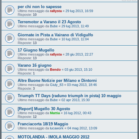
per chi non lo sapesse
Ultimo messaggio da
rallysta
«
29 lug 2013, 16:59
Risposte:
10
Terremotor a Varano il 23 Agosto
Ultimo messaggio da
Bube
«
29 lug 2013, 11:49
Giornate in Pista a Vairano di Vidigulfo
Ultimo messaggio da
Bube
«
10 lug 2013, 11:04
Risposte:
13
17 Giugno Mugello
Ultimo messaggio da
rallysta
«
28 giu 2013, 22:27
Risposte:
13
Varano 16 giugno
Ultimo messaggio da
Bendo
«
03 giu 2013, 15:10
Risposte:
1
Altre Buone Notizie per Milano e Dintorni
Ultimo messaggio da
Giuly_83
«
03 mag 2013, 18:46
Risposte:
3
Triumph TT Days (raduno triumph in pista) 10 maggio
Ultimo messaggio da
Bube
«
02 apr 2013, 15:30
[Report] Mugello 30 Agosto
Ultimo messaggio da
Mattia
«
16 lug 2012, 00:43
Risposte:
12
Franciacorta 18/19 Maggio
Ultimo messaggio da
lucawork
«
04 mag 2012, 13:09
MOTOLANDIA - IMOLA MAGGIO 2012