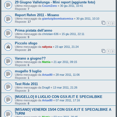
29 Giugno Vallelunga - Mini report (aggiunte foto)
Ultimo messaggio da
CountZero
«
30 giu 2011, 10:41
Risposte:
7
Report Rehm 2011 - Misano
Ultimo messaggio da
gianluigibombatomica
«
30 giu 2011, 10:10
Risposte:
17
1
2
Prima pistata dell'anno
Ultimo messaggio da
christian-636
«
15 giu 2011, 22:11
Risposte:
9
Piccolo sfogo
Ultimo messaggio da
rallysta
«
23 apr 2011, 21:24
Risposte:
24
1
2
Varano a giugno??
Ultimo messaggio da
Mattia
«
21 apr 2011, 09:15
Risposte:
6
mugello 9 luglio
Ultimo messaggio da
Artax80
«
28 mar 2011, 11:06
Risposte:
1
Test Ride 2011
Ultimo messaggio da
Drag8
«
13 mar 2011, 21:26
Risposte:
3
[MUGELLO] 8 LUGLIO CON GSX-R.IT E SPECIALBIKE
Ultimo messaggio da
Artax80
«
07 mar 2011, 17:16
Risposte:
8
[MISANO] VENERDI 15/04 CON GSX-R.IT E SPECIALBIKE A
TURNI