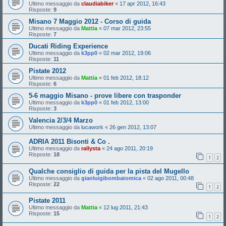
Ultimo messaggio da
claudiabiker
«
17 apr 2012, 16:43
Risposte:
9
Misano 7 Maggio 2012 - Corso di guida
Ultimo messaggio da
Mattia
«
07 mar 2012, 23:55
Risposte:
7
Ducati Riding Experience
Ultimo messaggio da
k3pp0
«
02 mar 2012, 19:06
Risposte:
11
Pistate 2012
Ultimo messaggio da
Mattia
«
01 feb 2012, 18:12
Risposte:
6
5-6 maggio Misano - prove libere con trasponder
Ultimo messaggio da
k3pp0
«
01 feb 2012, 13:00
Risposte:
3
Valencia 2/3/4 Marzo
Ultimo messaggio da
lucawork
«
26 gen 2012, 13:07
ADRIA 2011 Bisonti & Co .
Ultimo messaggio da
rallysta
«
24 ago 2011, 20:19
Risposte:
18
1
2
Qualche consiglio di guida per la pista del Mugello
Ultimo messaggio da
gianluigibombatomica
«
02 ago 2011, 00:48
Risposte:
22
1
2
Pistate 2011
Ultimo messaggio da
Mattia
«
12 lug 2011, 21:43
Risposte:
15
1
2