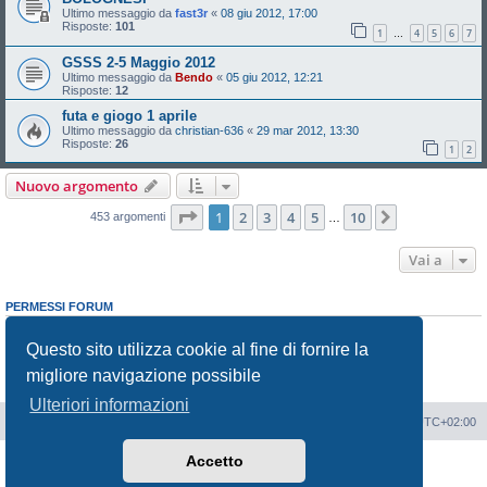
Ultimo messaggio da
fast3r
«
08 giu 2012, 17:00
Risposte:
101
1
4
5
6
7
…
GSSS 2-5 Maggio 2012
Ultimo messaggio da
Bendo
«
05 giu 2012, 12:21
Risposte:
12
futa e giogo 1 aprile
Ultimo messaggio da
christian-636
«
29 mar 2012, 13:30
Risposte:
26
1
2
Nuovo argomento
Pagina
1
di
10
1
2
3
4
5
10
Prossimo
453 argomenti
…
Vai a
PERMESSI FORUM
Non puoi
aprire nuovi argomenti
Non puoi
rispondere negli argomenti
Questo sito utilizza cookie al fine di fornire la
Non puoi
modificare i tuoi messaggi
migliore navigazione possibile
Non puoi
cancellare i tuoi messaggi
Non puoi
inviare allegati
Ulteriori informazioni
Portale
Indice Forum
Tutti gli orari sono
UTC+02:00
Accetto
Creato da
phpBB
® Forum Software © phpBB Limited
Traduzione Italiana
phpBB-Italia.it