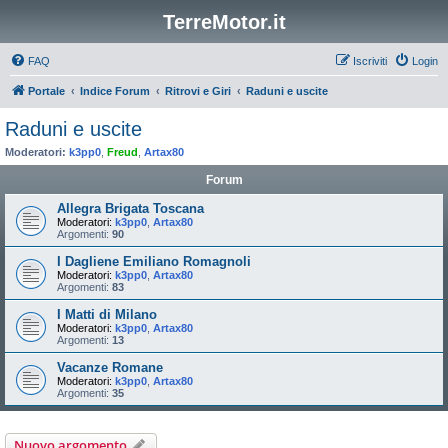
TerreMotor.it
FAQ
Iscriviti
Login
Portale
Indice Forum
Ritrovi e Giri
Raduni e uscite
Raduni e uscite
Moderatori:
k3pp0
,
Freud
,
Artax80
Forum
Allegra Brigata Toscana
Moderatori:
k3pp0
,
Artax80
Argomenti:
90
I Dagliene Emiliano Romagnoli
Moderatori:
k3pp0
,
Artax80
Argomenti:
83
I Matti di Milano
Moderatori:
k3pp0
,
Artax80
Argomenti:
13
Vacanze Romane
Moderatori:
k3pp0
,
Artax80
Argomenti:
35
Nuovo argomento