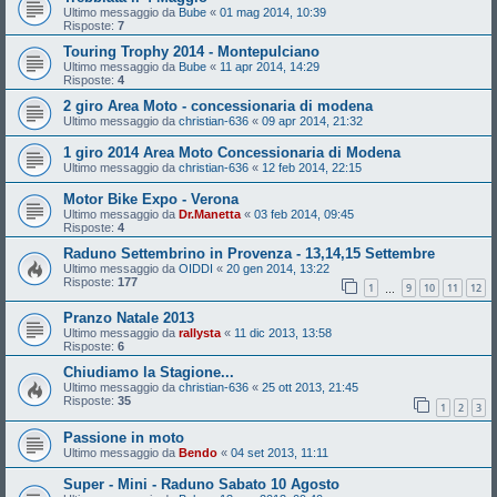
Ultimo messaggio da
Bube
«
01 mag 2014, 10:39
Risposte:
7
Touring Trophy 2014 - Montepulciano
Ultimo messaggio da
Bube
«
11 apr 2014, 14:29
Risposte:
4
2 giro Area Moto - concessionaria di modena
Ultimo messaggio da
christian-636
«
09 apr 2014, 21:32
1 giro 2014 Area Moto Concessionaria di Modena
Ultimo messaggio da
christian-636
«
12 feb 2014, 22:15
Motor Bike Expo - Verona
Ultimo messaggio da
Dr.Manetta
«
03 feb 2014, 09:45
Risposte:
4
Raduno Settembrino in Provenza - 13,14,15 Settembre
Ultimo messaggio da
OIDDI
«
20 gen 2014, 13:22
Risposte:
177
1
9
10
11
12
…
Pranzo Natale 2013
Ultimo messaggio da
rallysta
«
11 dic 2013, 13:58
Risposte:
6
Chiudiamo la Stagione...
Ultimo messaggio da
christian-636
«
25 ott 2013, 21:45
Risposte:
35
1
2
3
Passione in moto
Ultimo messaggio da
Bendo
«
04 set 2013, 11:11
Super - Mini - Raduno Sabato 10 Agosto