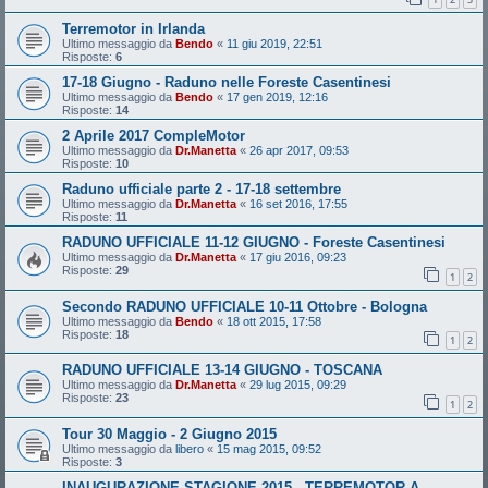
Terremotor in Irlanda
Ultimo messaggio da
Bendo
«
11 giu 2019, 22:51
Risposte:
6
17-18 Giugno - Raduno nelle Foreste Casentinesi
Ultimo messaggio da
Bendo
«
17 gen 2019, 12:16
Risposte:
14
2 Aprile 2017 CompleMotor
Ultimo messaggio da
Dr.Manetta
«
26 apr 2017, 09:53
Risposte:
10
Raduno ufficiale parte 2 - 17-18 settembre
Ultimo messaggio da
Dr.Manetta
«
16 set 2016, 17:55
Risposte:
11
RADUNO UFFICIALE 11-12 GIUGNO - Foreste Casentinesi
Ultimo messaggio da
Dr.Manetta
«
17 giu 2016, 09:23
Risposte:
29
1
2
Secondo RADUNO UFFICIALE 10-11 Ottobre - Bologna
Ultimo messaggio da
Bendo
«
18 ott 2015, 17:58
Risposte:
18
1
2
RADUNO UFFICIALE 13-14 GIUGNO - TOSCANA
Ultimo messaggio da
Dr.Manetta
«
29 lug 2015, 09:29
Risposte:
23
1
2
Tour 30 Maggio - 2 Giugno 2015
Ultimo messaggio da
libero
«
15 mag 2015, 09:52
Risposte:
3
INAUGURAZIONE STAGIONE 2015 - TERREMOTOR A