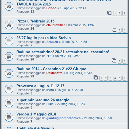
TAVOLA 12/04/2015
Ultimo messaggio da
Bendo
«
15 apr 2015, 22:41
Risposte:
33
1
2
3
Pizza 6 febbraio 2015
Ultimo messaggio da
claudiabiker
«
03 mar 2015, 13:48
Risposte:
24
1
2
25/27 luglio pazza idea Stelvio
Ultimo messaggio da
Artax80
«
11 feb 2015, 14:58
Risposte:
7
Raduno settembrino! 20-21 settembre nel casentino!
Ultimo messaggio da
2LE
«
08 ott 2014, 23:48
Risposte:
20
1
2
Raduno 2014 - Casentino 21e22 Giugno
Ultimo messaggio da
Dr.Manetta
«
09 lug 2014, 10:30
Risposte:
79
1
2
3
4
5
6
Provenza a Luglio 11 12 13
Ultimo messaggio da
libero
«
15 giu 2014, 22:48
Risposte:
3
super mini-raduno 24 maggio
Ultimo messaggio da
Bube
«
22 mag 2014, 10:23
Risposte:
8
Verdon 1 Maggio 2014
Ultimo messaggio da
gianluigibombatomica
«
21 mag 2014, 15:50
Risposte:
7
Trebbiata il 4 Maggio