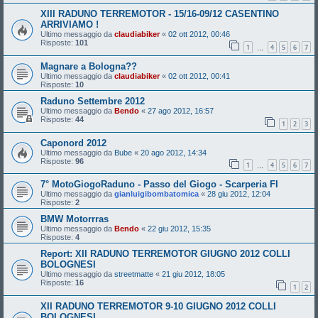
XIII RADUNO TERREMOTOR - 15/16-09/12 CASENTINO
ARRIVIAMO !
Ultimo messaggio da
claudiabiker
«
02 ott 2012, 00:46
Risposte:
101
1
4
5
6
7
…
Magnare a Bologna??
Ultimo messaggio da
claudiabiker
«
02 ott 2012, 00:41
Risposte:
10
Raduno Settembre 2012
Ultimo messaggio da
Bendo
«
27 ago 2012, 16:57
Risposte:
44
1
2
3
Caponord 2012
Ultimo messaggio da
Bube
«
20 ago 2012, 14:34
Risposte:
96
1
4
5
6
7
…
7° MotoGiogoRaduno - Passo del Giogo - Scarperia FI
Ultimo messaggio da
gianluigibombatomica
«
28 giu 2012, 12:04
Risposte:
2
BMW Motorrras
Ultimo messaggio da
Bendo
«
22 giu 2012, 15:35
Risposte:
4
Report: XII RADUNO TERREMOTOR GIUGNO 2012 COLLI
BOLOGNESI
Ultimo messaggio da
streetmatte
«
21 giu 2012, 18:05
Risposte:
16
1
2
XII RADUNO TERREMOTOR 9-10 GIUGNO 2012 COLLI
BOLOGNESI