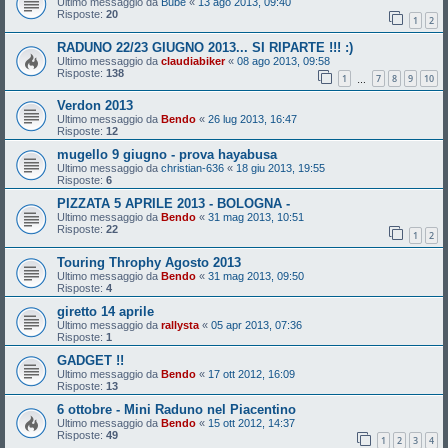
Ultimo messaggio da
Bube
«
13 ago 2013, 09:40
Risposte:
20
1
2
RADUNO 22/23 GIUGNO 2013... SI RIPARTE !!! :)
Ultimo messaggio da
claudiabiker
«
08 ago 2013, 09:58
Risposte:
138
1
7
8
9
10
…
Verdon 2013
Ultimo messaggio da
Bendo
«
26 lug 2013, 16:47
Risposte:
12
mugello 9 giugno - prova hayabusa
Ultimo messaggio da
christian-636
«
18 giu 2013, 19:55
Risposte:
6
PIZZATA 5 APRILE 2013 - BOLOGNA -
Ultimo messaggio da
Bendo
«
31 mag 2013, 10:51
Risposte:
22
1
2
Touring Throphy Agosto 2013
Ultimo messaggio da
Bendo
«
31 mag 2013, 09:50
Risposte:
4
giretto 14 aprile
Ultimo messaggio da
rallysta
«
05 apr 2013, 07:36
Risposte:
1
GADGET !!
Ultimo messaggio da
Bendo
«
17 ott 2012, 16:09
Risposte:
13
6 ottobre - Mini Raduno nel Piacentino
Ultimo messaggio da
Bendo
«
15 ott 2012, 14:37
Risposte:
49
1
2
3
4