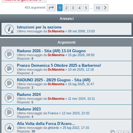
Pagina
1
di
10
1
2
3
4
5
10
Prossimo
453 argomenti
…
Annunci
Istruzioni per la sezione
Ultimo messaggio da
Dr.Manetta
«
08 set 2009, 13:03
Argomenti
Raduno 2026 - Stia (AR) 13-14 Giugno
Ultimo messaggio da
Dr.Manetta
«
15 giu 2026, 09:50
Risposte:
8
Pranzo Domenica 5 Ottobre 2025 a Barberino!
Ultimo messaggio da
Dr.Manetta
«
10 ott 2025, 12:18
Risposte:
2
RADUNO 2025 - 28/29 Giugno - Stia (AR)
Ultimo messaggio da
Dr.Manetta
«
15 lug 2025, 11:47
Risposte:
3
Raduno 2024
Ultimo messaggio da
Dr.Manetta
«
11 nov 2024, 10:11
Risposte:
5
Raduno 2023
Ultimo messaggio da
Franca
«
12 nov 2023, 22:32
Risposte:
4
Alla Volta della Forca D'Acero...
Ultimo messaggio da
ghisirds
«
25 lug 2022, 17:15
Risposte:
38
1
2
3