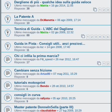
Dargliene di più - qualche idea sulla guida veloce
Ultimo messaggio da
Mattia
«
16 giu 2014, 11:05
Risposte:
38
1
2
3
La Patente A
Ultimo messaggio da
Dr.Manetta
«
06 ago 2009, 17:14
Risposte:
10
Tecnica di Guida - L'ABC del Dagliene
Ultimo messaggio da
Mattia
«
02 giu 2009, 22:32
Risposte:
88
1
2
3
4
5
6
Guida in Pista - Consigli utili.. anzi preziosi...
Ultimo messaggio da
loz
«
14 gen 2008, 17:40
Risposte:
11
Chi ci infila la prima marcia?
Ultimo messaggio da
Fili_speed
«
26 mar 2012, 16:47
Risposte:
17
1
2
Cambiare senza frizione
Ultimo messaggio da
Artax80
«
07 mag 2011, 15:29
Risposte:
8
tutorials motosprint
Ultimo messaggio da
Bendo
«
28 ott 2010, 14:57
Risposte:
6
consigli in curva
Ultimo messaggio da
rallysta
«
05 apr 2010, 20:25
Risposte:
9
Master patente DonneInSella (parte III)
Ultimo messaggio da
claudiabiker
«
27 lug 2009, 10:29