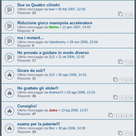
Due vs Quattro cilindri
Ultimo messaggio da
bad
«
05 feb 2007, 22:45
Risposte:
23
1
2
Riduzione gioco manopola acceleratore
Ultimo messaggio da
Mattia
«
12 gen 2007, 14:43
Risposte:
4
ma i motard...
Ultimo messaggio da
Uptothesky
«
28 nov 2006, 15:06
Risposte:
8
Ho provato a guidare in modo diverso
Ultimo messaggio da
2LE
«
11 ott 2006, 12:43
Risposte:
17
1
2
Girare da soli?
Ultimo messaggio da
2LE
«
30 ago 2006, 14:31
Risposte:
31
1
2
3
Ho grattato gli slider!!
Ultimo messaggio da
Andrea74
«
03 ago 2006, 13:16
Risposte:
36
1
2
3
Consiglio!
Ultimo messaggio da
Jules
«
13 lug 2006, 13:57
Risposte:
47
1
2
3
4
esame per la patente!!!
Ultimo messaggio da
Bez
«
30 giu 2006, 14:39
Risposte:
29
1
2