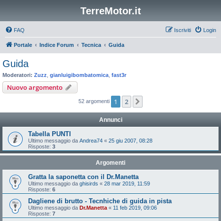
TerreMotor.it
FAQ
Iscriviti
Login
Portale
Indice Forum
Tecnica
Guida
Guida
Moderatori:
Zuzz
,
gianluigibombatomica
,
fast3r
Nuovo argomento
1
2
Prossimo
52 argomenti
Annunci
Tabella PUNTI
Ultimo messaggio da
Andrea74
«
25 giu 2007, 08:28
Risposte:
3
Argomenti
Gratta la saponetta con il Dr.Manetta
Ultimo messaggio da
ghisirds
«
28 mar 2019, 11:59
Risposte:
6
Dagliene di brutto - Tecnhiche di guida in pista
Ultimo messaggio da
Dr.Manetta
«
11 feb 2019, 09:06
Risposte:
7