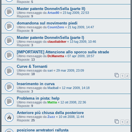
Risposte:
5
Master patente DonneInSella (parte II)
Ultimo messaggio da
Artax80
«
23 lug 2009, 22:53
Risposte:
9
domandona sul movimento piedi
Ultimo messaggio da
CountZero
«
21 lug 2009, 14:47
Risposte:
9
Master patente DonneInSella (parte I)
Ultimo messaggio da
claudiabiker
«
13 lug 2009, 10:46
Risposte:
3
[IMPORTANTE] Attenzione allo sporco sulle strade
Ultimo messaggio da
Dr.Manetta
«
07 apr 2009, 18:57
Risposte:
13
Curve & Tornanti
Ultimo messaggio da
sari
«
29 mar 2009, 23:09
Risposte:
18
1
2
Inserimento in curva
Ultimo messaggio da
Madball
«
12 mar 2009, 14:18
Risposte:
3
Problema in pista: help
Ultimo messaggio da
Mattia
«
12 ott 2008, 22:36
Risposte:
9
Anteriore più chiusa della posteriore
Ultimo messaggio da
Zuzz
«
10 ott 2008, 11:44
Risposte:
25
1
2
posizione arretratori rallysta