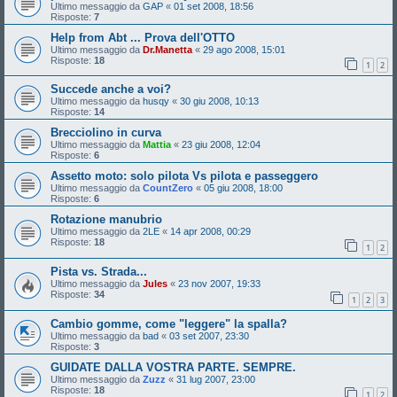
Ultimo messaggio da
GAP
«
01 set 2008, 18:56
Risposte:
7
Help from Abt ... Prova dell'OTTO
Ultimo messaggio da
Dr.Manetta
«
29 ago 2008, 15:01
Risposte:
18
1
2
Succede anche a voi?
Ultimo messaggio da
husqy
«
30 giu 2008, 10:13
Risposte:
14
Brecciolino in curva
Ultimo messaggio da
Mattia
«
23 giu 2008, 12:04
Risposte:
6
Assetto moto: solo pilota Vs pilota e passeggero
Ultimo messaggio da
CountZero
«
05 giu 2008, 18:00
Risposte:
6
Rotazione manubrio
Ultimo messaggio da
2LE
«
14 apr 2008, 00:29
Risposte:
18
1
2
Pista vs. Strada...
Ultimo messaggio da
Jules
«
23 nov 2007, 19:33
Risposte:
34
1
2
3
Cambio gomme, come "leggere" la spalla?
Ultimo messaggio da
bad
«
03 set 2007, 23:30
Risposte:
3
GUIDATE DALLA VOSTRA PARTE. SEMPRE.
Ultimo messaggio da
Zuzz
«
31 lug 2007, 23:00
Risposte:
18
1
2