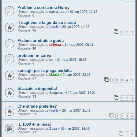
Problema con la mia Horny
Ultimo messaggio da
cabracabra
«
02 lug 2007, 12:18
Risposte:
6
Il dagliene e la guida su strada
Ultimo messaggio da
fast3r
«
20 giu 2007, 14:22
Risposte:
35
1
2
3
Pedane arretrate e guida
Ultimo messaggio da
rallysta
«
11 mag 2007, 09:11
Risposte:
10
problemi in curva
Ultimo messaggio da
loz
«
01 mag 2007, 19:33
Risposte:
6
consigli per la piega perfetta
Ultimo messaggio da
Mattia
«
24 apr 2007, 23:28
Risposte:
67
1
2
3
4
5
Staccate e doppietta!
Ultimo messaggio da
Sanguruci
«
12 apr 2007, 14:21
Risposte:
33
1
2
3
Che strade preferite?
Ultimo messaggio da
fast3r
«
28 mar 2007, 11:47
Risposte:
53
1
2
3
4
IL 1000 4-in-linea!
Ultimo messaggio da
Zuzz
«
08 mar 2007, 14:46
Risposte:
23
1
2