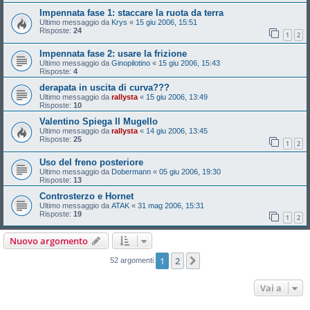
Impennata fase 1: staccare la ruota da terra
Ultimo messaggio da
Krys
«
15 giu 2006, 15:51
Risposte:
24
1
2
Impennata fase 2: usare la frizione
Ultimo messaggio da
Ginopilotino
«
15 giu 2006, 15:43
Risposte:
4
derapata in uscita di curva???
Ultimo messaggio da
rallysta
«
15 giu 2006, 13:49
Risposte:
10
Valentino Spiega Il Mugello
Ultimo messaggio da
rallysta
«
14 giu 2006, 13:45
Risposte:
25
1
2
Uso del freno posteriore
Ultimo messaggio da
Dobermann
«
05 giu 2006, 19:30
Risposte:
13
Controsterzo e Hornet
Ultimo messaggio da
ATAK
«
31 mag 2006, 15:31
Risposte:
19
1
2
Nuovo argomento
1
2
Prossimo
52 argomenti
Vai a