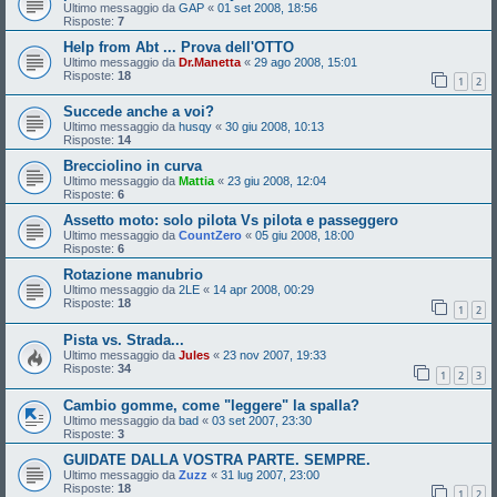
Ultimo messaggio da
GAP
«
01 set 2008, 18:56
Risposte:
7
Help from Abt ... Prova dell'OTTO
Ultimo messaggio da
Dr.Manetta
«
29 ago 2008, 15:01
Risposte:
18
1
2
Succede anche a voi?
Ultimo messaggio da
husqy
«
30 giu 2008, 10:13
Risposte:
14
Brecciolino in curva
Ultimo messaggio da
Mattia
«
23 giu 2008, 12:04
Risposte:
6
Assetto moto: solo pilota Vs pilota e passeggero
Ultimo messaggio da
CountZero
«
05 giu 2008, 18:00
Risposte:
6
Rotazione manubrio
Ultimo messaggio da
2LE
«
14 apr 2008, 00:29
Risposte:
18
1
2
Pista vs. Strada...
Ultimo messaggio da
Jules
«
23 nov 2007, 19:33
Risposte:
34
1
2
3
Cambio gomme, come "leggere" la spalla?
Ultimo messaggio da
bad
«
03 set 2007, 23:30
Risposte:
3
GUIDATE DALLA VOSTRA PARTE. SEMPRE.
Ultimo messaggio da
Zuzz
«
31 lug 2007, 23:00
Risposte:
18
1
2