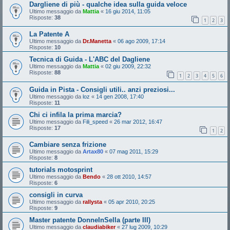
Dargliene di più - qualche idea sulla guida veloce
Ultimo messaggio da
Mattia
«
16 giu 2014, 11:05
Risposte:
38
1
2
3
La Patente A
Ultimo messaggio da
Dr.Manetta
«
06 ago 2009, 17:14
Risposte:
10
Tecnica di Guida - L'ABC del Dagliene
Ultimo messaggio da
Mattia
«
02 giu 2009, 22:32
Risposte:
88
1
2
3
4
5
6
Guida in Pista - Consigli utili.. anzi preziosi...
Ultimo messaggio da
loz
«
14 gen 2008, 17:40
Risposte:
11
Chi ci infila la prima marcia?
Ultimo messaggio da
Fili_speed
«
26 mar 2012, 16:47
Risposte:
17
1
2
Cambiare senza frizione
Ultimo messaggio da
Artax80
«
07 mag 2011, 15:29
Risposte:
8
tutorials motosprint
Ultimo messaggio da
Bendo
«
28 ott 2010, 14:57
Risposte:
6
consigli in curva
Ultimo messaggio da
rallysta
«
05 apr 2010, 20:25
Risposte:
9
Master patente DonneInSella (parte III)
Ultimo messaggio da
claudiabiker
«
27 lug 2009, 10:29