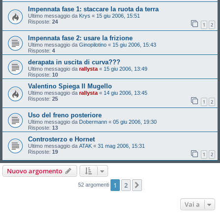
Impennata fase 1: staccare la ruota da terra
Ultimo messaggio da
Krys
«
15 giu 2006, 15:51
Risposte:
24
1
2
Impennata fase 2: usare la frizione
Ultimo messaggio da
Ginopilotino
«
15 giu 2006, 15:43
Risposte:
4
derapata in uscita di curva???
Ultimo messaggio da
rallysta
«
15 giu 2006, 13:49
Risposte:
10
Valentino Spiega Il Mugello
Ultimo messaggio da
rallysta
«
14 giu 2006, 13:45
Risposte:
25
1
2
Uso del freno posteriore
Ultimo messaggio da
Dobermann
«
05 giu 2006, 19:30
Risposte:
13
Controsterzo e Hornet
Ultimo messaggio da
ATAK
«
31 mag 2006, 15:31
Risposte:
19
1
2
Nuovo argomento
1
2
Prossimo
52 argomenti
Vai a