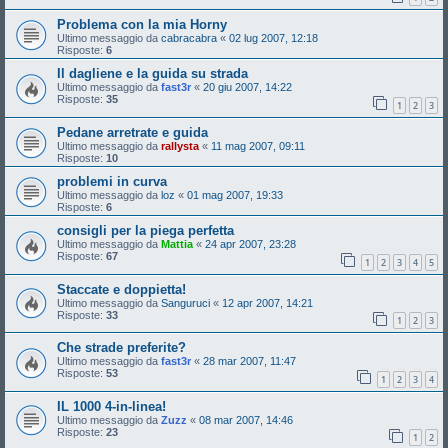
Problema con la mia Horny
Ultimo messaggio da
cabracabra
«
02 lug 2007, 12:18
Risposte:
6
Il dagliene e la guida su strada
Ultimo messaggio da
fast3r
«
20 giu 2007, 14:22
Risposte:
35
1
2
3
Pedane arretrate e guida
Ultimo messaggio da
rallysta
«
11 mag 2007, 09:11
Risposte:
10
problemi in curva
Ultimo messaggio da
loz
«
01 mag 2007, 19:33
Risposte:
6
consigli per la piega perfetta
Ultimo messaggio da
Mattia
«
24 apr 2007, 23:28
Risposte:
67
1
2
3
4
5
Staccate e doppietta!
Ultimo messaggio da
Sanguruci
«
12 apr 2007, 14:21
Risposte:
33
1
2
3
Che strade preferite?
Ultimo messaggio da
fast3r
«
28 mar 2007, 11:47
Risposte:
53
1
2
3
4
IL 1000 4-in-linea!
Ultimo messaggio da
Zuzz
«
08 mar 2007, 14:46
Risposte:
23
1
2