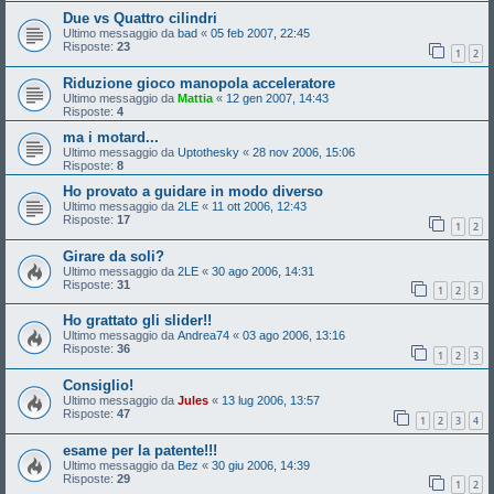
Due vs Quattro cilindri
Ultimo messaggio da
bad
«
05 feb 2007, 22:45
Risposte:
23
1
2
Riduzione gioco manopola acceleratore
Ultimo messaggio da
Mattia
«
12 gen 2007, 14:43
Risposte:
4
ma i motard...
Ultimo messaggio da
Uptothesky
«
28 nov 2006, 15:06
Risposte:
8
Ho provato a guidare in modo diverso
Ultimo messaggio da
2LE
«
11 ott 2006, 12:43
Risposte:
17
1
2
Girare da soli?
Ultimo messaggio da
2LE
«
30 ago 2006, 14:31
Risposte:
31
1
2
3
Ho grattato gli slider!!
Ultimo messaggio da
Andrea74
«
03 ago 2006, 13:16
Risposte:
36
1
2
3
Consiglio!
Ultimo messaggio da
Jules
«
13 lug 2006, 13:57
Risposte:
47
1
2
3
4
esame per la patente!!!
Ultimo messaggio da
Bez
«
30 giu 2006, 14:39
Risposte:
29
1
2