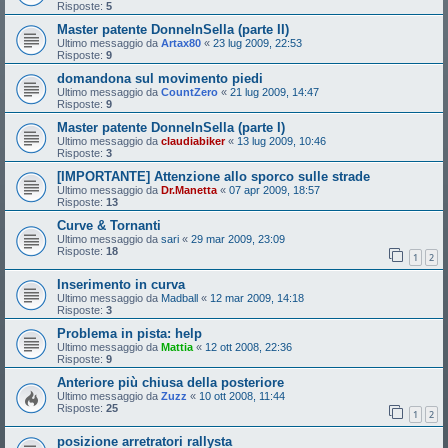
Risposte:
5
Master patente DonneInSella (parte II)
Ultimo messaggio da
Artax80
«
23 lug 2009, 22:53
Risposte:
9
domandona sul movimento piedi
Ultimo messaggio da
CountZero
«
21 lug 2009, 14:47
Risposte:
9
Master patente DonneInSella (parte I)
Ultimo messaggio da
claudiabiker
«
13 lug 2009, 10:46
Risposte:
3
[IMPORTANTE] Attenzione allo sporco sulle strade
Ultimo messaggio da
Dr.Manetta
«
07 apr 2009, 18:57
Risposte:
13
Curve & Tornanti
Ultimo messaggio da
sari
«
29 mar 2009, 23:09
Risposte:
18
1
2
Inserimento in curva
Ultimo messaggio da
Madball
«
12 mar 2009, 14:18
Risposte:
3
Problema in pista: help
Ultimo messaggio da
Mattia
«
12 ott 2008, 22:36
Risposte:
9
Anteriore più chiusa della posteriore
Ultimo messaggio da
Zuzz
«
10 ott 2008, 11:44
Risposte:
25
1
2
posizione arretratori rallysta