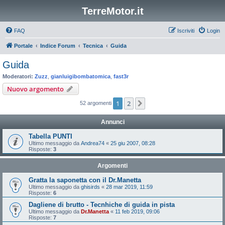
TerreMotor.it
FAQ
Iscriviti
Login
Portale
Indice Forum
Tecnica
Guida
Guida
Moderatori:
Zuzz
,
gianluigibombatomica
,
fast3r
Nuovo argomento
1
2
Prossimo
52 argomenti
Annunci
Tabella PUNTI
Ultimo messaggio da
Andrea74
«
25 giu 2007, 08:28
Risposte:
3
Argomenti
Gratta la saponetta con il Dr.Manetta
Ultimo messaggio da
ghisirds
«
28 mar 2019, 11:59
Risposte:
6
Dagliene di brutto - Tecnhiche di guida in pista
Ultimo messaggio da
Dr.Manetta
«
11 feb 2019, 09:06
Risposte:
7