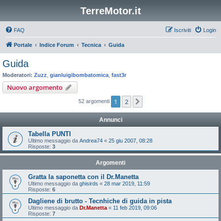
TerreMotor.it
FAQ
Iscriviti
Login
Portale
Indice Forum
Tecnica
Guida
Guida
Moderatori:
Zuzz
,
gianluigibombatomica
,
fast3r
Nuovo argomento
1
2
Prossimo
52 argomenti
Annunci
Tabella PUNTI
Ultimo messaggio da
Andrea74
«
25 giu 2007, 08:28
Risposte:
3
Argomenti
Gratta la saponetta con il Dr.Manetta
Ultimo messaggio da
ghisirds
«
28 mar 2019, 11:59
Risposte:
6
Dagliene di brutto - Tecnhiche di guida in pista
Ultimo messaggio da
Dr.Manetta
«
11 feb 2019, 09:06
Risposte:
7