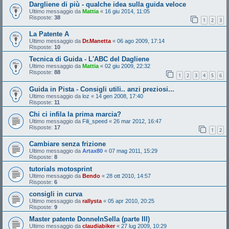
Dargliene di più - qualche idea sulla guida veloce
Ultimo messaggio da
Mattia
«
16 giu 2014, 11:05
Risposte:
38
1
2
3
La Patente A
Ultimo messaggio da
Dr.Manetta
«
06 ago 2009, 17:14
Risposte:
10
Tecnica di Guida - L'ABC del Dagliene
Ultimo messaggio da
Mattia
«
02 giu 2009, 22:32
Risposte:
88
1
2
3
4
5
6
Guida in Pista - Consigli utili.. anzi preziosi...
Ultimo messaggio da
loz
«
14 gen 2008, 17:40
Risposte:
11
Chi ci infila la prima marcia?
Ultimo messaggio da
Fili_speed
«
26 mar 2012, 16:47
Risposte:
17
1
2
Cambiare senza frizione
Ultimo messaggio da
Artax80
«
07 mag 2011, 15:29
Risposte:
8
tutorials motosprint
Ultimo messaggio da
Bendo
«
28 ott 2010, 14:57
Risposte:
6
consigli in curva
Ultimo messaggio da
rallysta
«
05 apr 2010, 20:25
Risposte:
9
Master patente DonneInSella (parte III)
Ultimo messaggio da
claudiabiker
«
27 lug 2009, 10:29