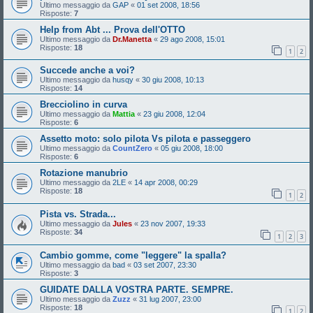
Ultimo messaggio da
GAP
«
01 set 2008, 18:56
Risposte:
7
Help from Abt ... Prova dell'OTTO
Ultimo messaggio da
Dr.Manetta
«
29 ago 2008, 15:01
Risposte:
18
1
2
Succede anche a voi?
Ultimo messaggio da
husqy
«
30 giu 2008, 10:13
Risposte:
14
Brecciolino in curva
Ultimo messaggio da
Mattia
«
23 giu 2008, 12:04
Risposte:
6
Assetto moto: solo pilota Vs pilota e passeggero
Ultimo messaggio da
CountZero
«
05 giu 2008, 18:00
Risposte:
6
Rotazione manubrio
Ultimo messaggio da
2LE
«
14 apr 2008, 00:29
Risposte:
18
1
2
Pista vs. Strada...
Ultimo messaggio da
Jules
«
23 nov 2007, 19:33
Risposte:
34
1
2
3
Cambio gomme, come "leggere" la spalla?
Ultimo messaggio da
bad
«
03 set 2007, 23:30
Risposte:
3
GUIDATE DALLA VOSTRA PARTE. SEMPRE.
Ultimo messaggio da
Zuzz
«
31 lug 2007, 23:00
Risposte:
18
1
2