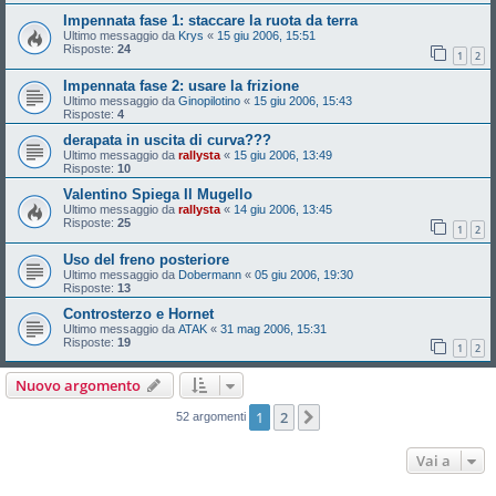
Impennata fase 1: staccare la ruota da terra
Ultimo messaggio da
Krys
«
15 giu 2006, 15:51
Risposte:
24
1
2
Impennata fase 2: usare la frizione
Ultimo messaggio da
Ginopilotino
«
15 giu 2006, 15:43
Risposte:
4
derapata in uscita di curva???
Ultimo messaggio da
rallysta
«
15 giu 2006, 13:49
Risposte:
10
Valentino Spiega Il Mugello
Ultimo messaggio da
rallysta
«
14 giu 2006, 13:45
Risposte:
25
1
2
Uso del freno posteriore
Ultimo messaggio da
Dobermann
«
05 giu 2006, 19:30
Risposte:
13
Controsterzo e Hornet
Ultimo messaggio da
ATAK
«
31 mag 2006, 15:31
Risposte:
19
1
2
Nuovo argomento
1
2
Prossimo
52 argomenti
Vai a