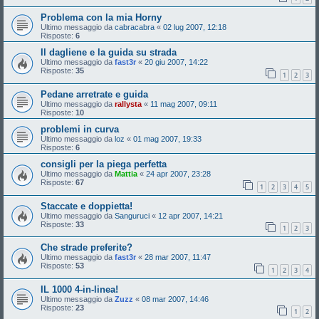
Problema con la mia Horny
Ultimo messaggio da
cabracabra
«
02 lug 2007, 12:18
Risposte:
6
Il dagliene e la guida su strada
Ultimo messaggio da
fast3r
«
20 giu 2007, 14:22
Risposte:
35
1
2
3
Pedane arretrate e guida
Ultimo messaggio da
rallysta
«
11 mag 2007, 09:11
Risposte:
10
problemi in curva
Ultimo messaggio da
loz
«
01 mag 2007, 19:33
Risposte:
6
consigli per la piega perfetta
Ultimo messaggio da
Mattia
«
24 apr 2007, 23:28
Risposte:
67
1
2
3
4
5
Staccate e doppietta!
Ultimo messaggio da
Sanguruci
«
12 apr 2007, 14:21
Risposte:
33
1
2
3
Che strade preferite?
Ultimo messaggio da
fast3r
«
28 mar 2007, 11:47
Risposte:
53
1
2
3
4
IL 1000 4-in-linea!
Ultimo messaggio da
Zuzz
«
08 mar 2007, 14:46
Risposte:
23
1
2