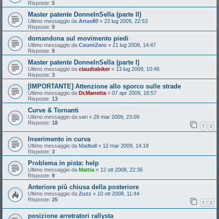
Risposte:
5
Master patente DonneInSella (parte II)
Ultimo messaggio da
Artax80
«
23 lug 2009, 22:53
Risposte:
9
domandona sul movimento piedi
Ultimo messaggio da
CountZero
«
21 lug 2009, 14:47
Risposte:
9
Master patente DonneInSella (parte I)
Ultimo messaggio da
claudiabiker
«
13 lug 2009, 10:46
Risposte:
3
[IMPORTANTE] Attenzione allo sporco sulle strade
Ultimo messaggio da
Dr.Manetta
«
07 apr 2009, 18:57
Risposte:
13
Curve & Tornanti
Ultimo messaggio da
sari
«
29 mar 2009, 23:09
Risposte:
18
1
2
Inserimento in curva
Ultimo messaggio da
Madball
«
12 mar 2009, 14:18
Risposte:
3
Problema in pista: help
Ultimo messaggio da
Mattia
«
12 ott 2008, 22:36
Risposte:
9
Anteriore più chiusa della posteriore
Ultimo messaggio da
Zuzz
«
10 ott 2008, 11:44
Risposte:
25
1
2
posizione arretratori rallysta