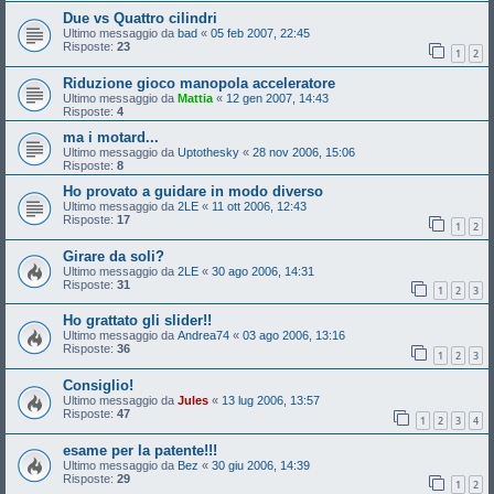
Due vs Quattro cilindri
Ultimo messaggio da
bad
«
05 feb 2007, 22:45
Risposte:
23
1
2
Riduzione gioco manopola acceleratore
Ultimo messaggio da
Mattia
«
12 gen 2007, 14:43
Risposte:
4
ma i motard...
Ultimo messaggio da
Uptothesky
«
28 nov 2006, 15:06
Risposte:
8
Ho provato a guidare in modo diverso
Ultimo messaggio da
2LE
«
11 ott 2006, 12:43
Risposte:
17
1
2
Girare da soli?
Ultimo messaggio da
2LE
«
30 ago 2006, 14:31
Risposte:
31
1
2
3
Ho grattato gli slider!!
Ultimo messaggio da
Andrea74
«
03 ago 2006, 13:16
Risposte:
36
1
2
3
Consiglio!
Ultimo messaggio da
Jules
«
13 lug 2006, 13:57
Risposte:
47
1
2
3
4
esame per la patente!!!
Ultimo messaggio da
Bez
«
30 giu 2006, 14:39
Risposte:
29
1
2