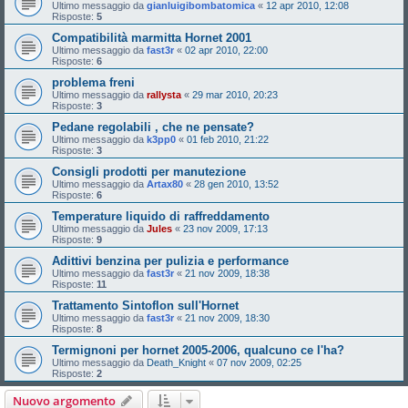
Ultimo messaggio da
gianluigibombatomica
«
12 apr 2010, 12:08
Risposte:
5
Compatibilità marmitta Hornet 2001
Ultimo messaggio da
fast3r
«
02 apr 2010, 22:00
Risposte:
6
problema freni
Ultimo messaggio da
rallysta
«
29 mar 2010, 20:23
Risposte:
3
Pedane regolabili , che ne pensate?
Ultimo messaggio da
k3pp0
«
01 feb 2010, 21:22
Risposte:
3
Consigli prodotti per manutezione
Ultimo messaggio da
Artax80
«
28 gen 2010, 13:52
Risposte:
6
Temperature liquido di raffreddamento
Ultimo messaggio da
Jules
«
23 nov 2009, 17:13
Risposte:
9
Adittivi benzina per pulizia e performance
Ultimo messaggio da
fast3r
«
21 nov 2009, 18:38
Risposte:
11
Trattamento Sintoflon sull'Hornet
Ultimo messaggio da
fast3r
«
21 nov 2009, 18:30
Risposte:
8
Termignoni per hornet 2005-2006, qualcuno ce l'ha?
Ultimo messaggio da
Death_Knight
«
07 nov 2009, 02:25
Risposte:
2
Nuovo argomento