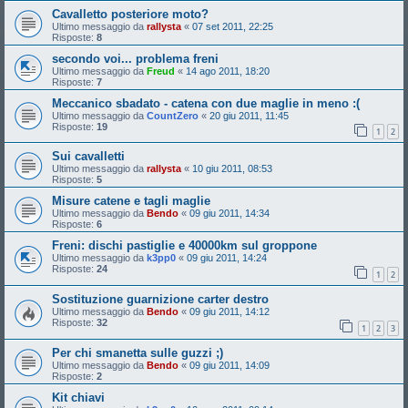
Cavalletto posteriore moto?
Ultimo messaggio da
rallysta
«
07 set 2011, 22:25
Risposte:
8
secondo voi... problema freni
Ultimo messaggio da
Freud
«
14 ago 2011, 18:20
Risposte:
7
Meccanico sbadato - catena con due maglie in meno :(
Ultimo messaggio da
CountZero
«
20 giu 2011, 11:45
Risposte:
19
1
2
Sui cavalletti
Ultimo messaggio da
rallysta
«
10 giu 2011, 08:53
Risposte:
5
Misure catene e tagli maglie
Ultimo messaggio da
Bendo
«
09 giu 2011, 14:34
Risposte:
6
Freni: dischi pastiglie e 40000km sul groppone
Ultimo messaggio da
k3pp0
«
09 giu 2011, 14:24
Risposte:
24
1
2
Sostituzione guarnizione carter destro
Ultimo messaggio da
Bendo
«
09 giu 2011, 14:12
Risposte:
32
1
2
3
Per chi smanetta sulle guzzi ;)
Ultimo messaggio da
Bendo
«
09 giu 2011, 14:09
Risposte:
2
Kit chiavi