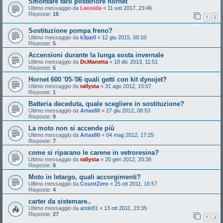
Smontare faro posteriore hornet
Ultimo messaggio da
Leonida
«
11 set 2017, 23:46
Risposte:
16
1
2
Sostituzione pompa freno?
Ultimo messaggio da
k3pp0
«
12 giu 2015, 00:10
Risposte:
5
Accensioni durante la lunga sosta invernale
Ultimo messaggio da
Dr.Manetta
«
18 dic 2013, 11:51
Risposte:
5
Hornet 600 '05-'06 quali getti con kit dynojet?
Ultimo messaggio da
rallysta
«
31 ago 2012, 15:07
Risposte:
1
Batteria deceduta, quale scegliere in sostituzione?
Ultimo messaggio da
Artax80
«
27 giu 2012, 08:53
Risposte:
9
La moto non si accende più
Ultimo messaggio da
Artax80
«
04 mag 2012, 17:25
Risposte:
7
come si riparano le carene in vetroresina?
Ultimo messaggio da
rallysta
«
20 gen 2012, 20:38
Risposte:
8
Moto in letargo, quali accorgimenti?
Ultimo messaggio da
CountZero
«
25 ott 2011, 16:57
Risposte:
4
carter da sistemare..
Ultimo messaggio da
ande81
«
13 ott 2011, 23:35
Risposte:
27
1
2