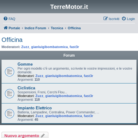
TerreMotor.it
FAQ
Iscriviti
Login
Portale
Indice Forum
Tecnica
Officina
Officina
Moderatori:
Zuzz
,
gianluigibombatomica
,
fast3r
Forum
Gomme
Per ogni modello c'è un argomento, scrivete le vostre impressioni, e le vostre
domande.
Moderatori:
Zuzz
,
gianluigibombatomica
,
fast3r
Argomenti:
110
Ciclistica
Sospensioni, Freni, Cerchi Flou...
Moderatori:
Zuzz
,
gianluigibombatomica
,
fast3r
Argomenti:
118
Impianto Elettrico
Batteria, Lampadine, Centralina, Power Commander, ...
Moderatori:
Zuzz
,
gianluigibombatomica
,
fast3r
Argomenti:
45
Nuovo argomento