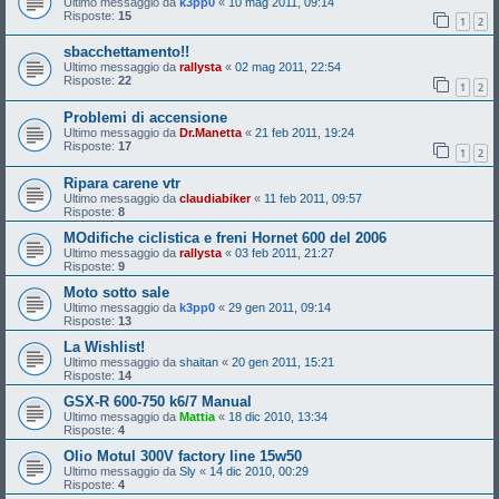
Ultimo messaggio da
k3pp0
«
10 mag 2011, 09:14
Risposte:
15
1
2
sbacchettamento!!
Ultimo messaggio da
rallysta
«
02 mag 2011, 22:54
Risposte:
22
1
2
Problemi di accensione
Ultimo messaggio da
Dr.Manetta
«
21 feb 2011, 19:24
Risposte:
17
1
2
Ripara carene vtr
Ultimo messaggio da
claudiabiker
«
11 feb 2011, 09:57
Risposte:
8
MOdifiche ciclistica e freni Hornet 600 del 2006
Ultimo messaggio da
rallysta
«
03 feb 2011, 21:27
Risposte:
9
Moto sotto sale
Ultimo messaggio da
k3pp0
«
29 gen 2011, 09:14
Risposte:
13
La Wishlist!
Ultimo messaggio da
shaitan
«
20 gen 2011, 15:21
Risposte:
14
GSX-R 600-750 k6/7 Manual
Ultimo messaggio da
Mattia
«
18 dic 2010, 13:34
Risposte:
4
Olio Motul 300V factory line 15w50
Ultimo messaggio da
Sly
«
14 dic 2010, 00:29
Risposte:
4