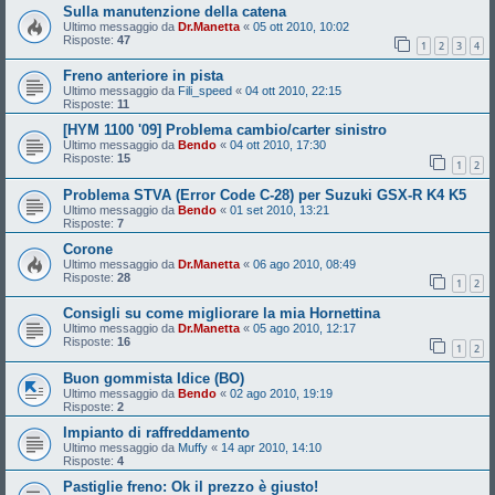
Sulla manutenzione della catena
Ultimo messaggio da
Dr.Manetta
«
05 ott 2010, 10:02
Risposte:
47
1
2
3
4
Freno anteriore in pista
Ultimo messaggio da
Fili_speed
«
04 ott 2010, 22:15
Risposte:
11
[HYM 1100 '09] Problema cambio/carter sinistro
Ultimo messaggio da
Bendo
«
04 ott 2010, 17:30
Risposte:
15
1
2
Problema STVA (Error Code C-28) per Suzuki GSX-R K4 K5
Ultimo messaggio da
Bendo
«
01 set 2010, 13:21
Risposte:
7
Corone
Ultimo messaggio da
Dr.Manetta
«
06 ago 2010, 08:49
Risposte:
28
1
2
Consigli su come migliorare la mia Hornettina
Ultimo messaggio da
Dr.Manetta
«
05 ago 2010, 12:17
Risposte:
16
1
2
Buon gommista Idice (BO)
Ultimo messaggio da
Bendo
«
02 ago 2010, 19:19
Risposte:
2
Impianto di raffreddamento
Ultimo messaggio da
Muffy
«
14 apr 2010, 14:10
Risposte:
4
Pastiglie freno: Ok il prezzo è giusto!