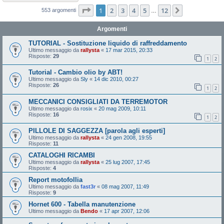
Pagina
1
di
12
1
2
3
4
5
12
Prossimo
553 argomenti
…
Argomenti
TUTORIAL - Sostituzione liquido di raffreddamento
Ultimo messaggio da
rallysta
«
17 mar 2015, 20:33
Risposte:
29
1
2
Tutorial - Cambio olio by ABT!
Ultimo messaggio da
Sly
«
14 dic 2010, 00:27
Risposte:
26
1
2
MECCANICI CONSIGLIATI DA TERREMOTOR
Ultimo messaggio da
rosix
«
20 mag 2009, 10:11
Risposte:
16
1
2
PILLOLE DI SAGGEZZA [parola agli esperti]
Ultimo messaggio da
rallysta
«
24 gen 2008, 19:55
Risposte:
11
CATALOGHI RICAMBI
Ultimo messaggio da
rallysta
«
25 lug 2007, 17:45
Risposte:
4
Report motofollia
Ultimo messaggio da
fast3r
«
08 mag 2007, 11:49
Risposte:
9
Hornet 600 - Tabella manutenzione
Ultimo messaggio da
Bendo
«
17 apr 2007, 12:06