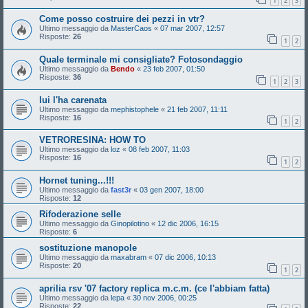
1
2
3
Come posso costruire dei pezzi in vtr?
Ultimo messaggio da
MasterCaos
«
07 mar 2007, 12:57
Risposte:
26
1
2
Quale terminale mi consigliate? Fotosondaggio
Ultimo messaggio da
Bendo
«
23 feb 2007, 01:50
Risposte:
36
1
2
3
lui l'ha carenata
Ultimo messaggio da
mephistophele
«
21 feb 2007, 11:11
Risposte:
16
1
2
VETRORESINA: HOW TO
Ultimo messaggio da
loz
«
08 feb 2007, 11:03
Risposte:
16
1
2
Hornet tuning...!!!
Ultimo messaggio da
fast3r
«
03 gen 2007, 18:00
Risposte:
12
Rifoderazione selle
Ultimo messaggio da
Ginopilotino
«
12 dic 2006, 16:15
Risposte:
6
sostituzione manopole
Ultimo messaggio da
maxabram
«
07 dic 2006, 10:13
Risposte:
20
1
2
aprilia rsv '07 factory replica m.c.m. (ce l'abbiam fatta)
Ultimo messaggio da
lepa
«
30 nov 2006, 00:25
Risposte:
22