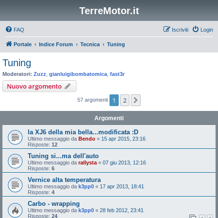
TerreMotor.it
FAQ
Iscriviti
Login
Portale
Indice Forum
Tecnica
Tuning
Tuning
Moderatori:
Zuzz
,
gianluigibombatomica
,
fast3r
Nuovo argomento
1
2
Prossimo
57 argomenti
Argomenti
la XJ6 della mia bella...modificata :D
Ultimo messaggio da
Bendo
«
15 apr 2015, 23:16
Risposte:
12
Tuning si...ma dell'auto
Ultimo messaggio da
rallysta
«
07 giu 2013, 12:16
Risposte:
6
Vernice alta temperatura
Ultimo messaggio da
k3pp0
«
17 apr 2013, 18:41
Risposte:
4
Carbo - wrapping
Ultimo messaggio da
k3pp0
«
28 feb 2012, 23:41
Risposte:
24