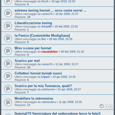
Ultimo messaggio da
RezA
«
19 ago 2010, 01:02
Risposte:
5
extreme tuning hornet ... ecco come vorrei ...
Ultimo messaggio da
carteo76
«
18 dic 2009, 21:57
Risposte:
14
Liberalizzazione tuning
Ultimo messaggio da
Artax80
«
25 feb 2009, 23:30
Risposte:
1
la Fenice [Custombike Modigliana]
Ultimo messaggio da
Bez
«
06 feb 2009, 20:26
Risposte:
5
Mivv x-cone per hornet
Ultimo messaggio da
claudiabiker
«
06 feb 2009, 01:20
Risposte:
9
Scarico per me!
Ultimo messaggio da
carteo76
«
12 dic 2008, 15:37
Risposte:
10
Collettori hornet tornati nuovi
Ultimo messaggio da
k3pp0
«
19 giu 2008, 23:45
Risposte:
5
Scarico per la mia Tuonazza, quali?
Ultimo messaggio da
solohornet
«
23 apr 2008, 20:27
Risposte:
7
Modellare la vetroresina
Ultimo messaggio da
cabracabra
«
11 apr 2008, 13:32
Risposte:
17
1
2
[tutorial?!] Verniciatura del sottocodone (ecco le foto!)