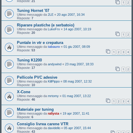
Risposte:
21
1
2
Tuning Hornet '07
Ultimo messaggio da
2LE
«
20 ago 2007, 16:34
Risposte:
7
Riparare plastiche (e serbatoio)
Ultimo messaggio da
LukeFrx
«
14 ago 2007, 10:19
Risposte:
20
1
2
Puntale in vtr e crepatura
Ultimo messaggio da
tabauro
«
01 giu 2007, 08:09
Risposte:
53
1
2
3
4
Tuning K1200
Ultimo messaggio da
andywind
«
23 mag 2007, 18:33
Risposte:
17
1
2
Pellicole PVC adesive
Ultimo messaggio da
KillPippo
«
08 mag 2007, 12:32
Risposte:
10
X-Cone
Ultimo messaggio da
mrtomy
«
01 mag 2007, 13:22
Risposte:
46
1
2
3
4
Materiale per tuning
Ultimo messaggio da
rallysta
«
19 apr 2007, 11:41
Risposte:
6
Consiglio livrea carene VTR
Ultimo messaggio da
davidello
«
05 apr 2007, 15:44
Risposte:
43