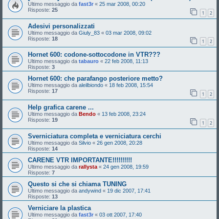
Ultimo messaggio da
fast3r
«
25 mar 2008, 00:20
Risposte:
25
1
2
Adesivi personalizzati
Ultimo messaggio da
Giuly_83
«
03 mar 2008, 09:02
Risposte:
18
1
2
Hornet 600: codone-sottocodone in VTR???
Ultimo messaggio da
tabauro
«
22 feb 2008, 11:13
Risposte:
3
Hornet 600: che parafango posteriore metto?
Ultimo messaggio da
aleilbiondo
«
18 feb 2008, 15:54
Risposte:
17
1
2
Help grafica carene ...
Ultimo messaggio da
Bendo
«
13 feb 2008, 23:24
Risposte:
19
1
2
Sverniciatura completa e verniciatura cerchi
Ultimo messaggio da
Silvio
«
26 gen 2008, 20:28
Risposte:
14
CARENE VTR IMPORTANTE!!!!!!!!!!
Ultimo messaggio da
rallysta
«
24 gen 2008, 19:59
Risposte:
7
Questo si che si chiama TUNING
Ultimo messaggio da
andywind
«
19 dic 2007, 17:41
Risposte:
13
Verniciare la plastica
Ultimo messaggio da
fast3r
«
03 ott 2007, 17:40