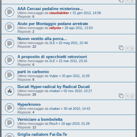
1
2
AAA Cercasi pedaline misteriose...
Ultimo messaggio da
claudiabiker
«
31 gen 2012, 14:58
Risposte:
6
Aiuto per Montaggio pedane arretrate
Ultimo messaggio da
rallysta
«
28 ago 2011, 13:53
Risposte:
2
Nuovo vestito alla porca...
Ultimo messaggio da
2LE
«
02 mag 2011, 22:46
Risposte:
22
1
2
A proposito di specchietti retrovisori
Ultimo messaggio da
2LE
«
22 mar 2011, 23:16
Risposte:
6
parti in carbonio
Ultimo messaggio da
Vulpix
«
20 gen 2011, 11:09
Risposte:
8
Ducati Hyper-radical by Radical Ducati
Ultimo messaggio da
shaitan
«
02 nov 2010, 10:27
Risposte:
29
1
2
Hyperkromo
Ultimo messaggio da
shaitan
«
30 ott 2010, 14:43
Risposte:
4
Verniciare a bomboletta
Ultimo messaggio da
RezA
«
19 ago 2010, 01:28
Risposte:
12
Griglia radiatore Fai-Da-Te