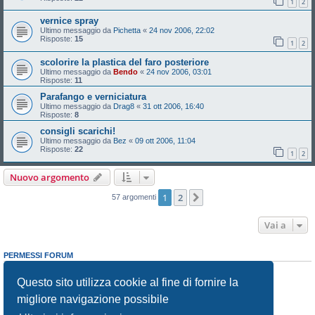
1
2
vernice spray
Ultimo messaggio da
Pichetta
«
24 nov 2006, 22:02
Risposte:
15
1
2
scolorire la plastica del faro posteriore
Ultimo messaggio da
Bendo
«
24 nov 2006, 03:01
Risposte:
11
Parafango e verniciatura
Ultimo messaggio da
Drag8
«
31 ott 2006, 16:40
Risposte:
8
consigli scarichi!
Ultimo messaggio da
Bez
«
09 ott 2006, 11:04
Risposte:
22
1
2
Nuovo argomento
1
2
Prossimo
57 argomenti
Vai a
PERMESSI FORUM
Non puoi
aprire nuovi argomenti
Non puoi
rispondere negli argomenti
Questo sito utilizza cookie al fine di fornire la
Non puoi
modificare i tuoi messaggi
migliore navigazione possibile
Non puoi
cancellare i tuoi messaggi
Non puoi
inviare allegati