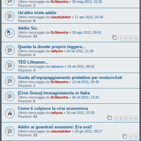
Ultimo messaggio da
Dr.Manetta
«
25 mag 2012, 11:35
Risposte:
2
Un'altro triste addio
Ultimo messaggio da
claudiabiker
«
17 apr 2012, 16:36
Risposte:
8
Addio Sic.
Ultimo messaggio da
Dr.Manetta
«
29 ago 2012, 09:41
Risposte:
52
1
2
3
4
Questa la dovete proprio leggere...
Ultimo messaggio da
rallysta
«
20 ott 2011, 21:39
Risposte:
4
TED Lifesaver...
Ultimo messaggio da
tabauro
«
18 ott 2011, 08:32
Risposte:
3
Guida all'equipaggiamento protettivo per motociclisti
Ultimo messaggio da
Dr.Manetta
«
13 ott 2011, 09:45
Risposte:
1
[Crisi Greca] Immaginiamola in Italia
Ultimo messaggio da
Dr.Manetta
«
06 ott 2011, 14:41
Risposte:
6
Come ti colpisce la crisi economica
Ultimo messaggio da
rallysta
«
16 set 2011, 23:25
Risposte:
62
1
2
3
4
5
Addio ai guardrail assassini: Era ora!!
Ultimo messaggio da
claudiabiker
«
29 giu 2011, 09:27
Risposte:
23
1
2