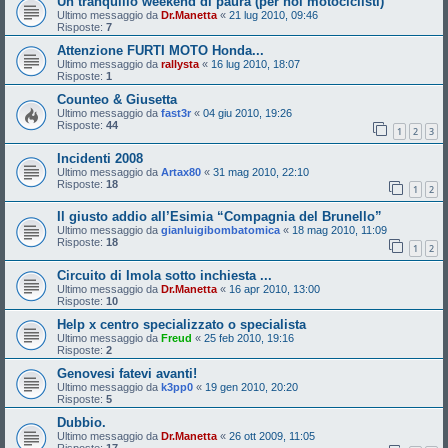
Un tranquillo weekend di paura (per noi motociclisti)
Ultimo messaggio da
Dr.Manetta
«
21 lug 2010, 09:46
Risposte:
7
Attenzione FURTI MOTO Honda...
Ultimo messaggio da
rallysta
«
16 lug 2010, 18:07
Risposte:
1
Counteo & Giusetta
Ultimo messaggio da
fast3r
«
04 giu 2010, 19:26
Risposte:
44
1
2
3
Incidenti 2008
Ultimo messaggio da
Artax80
«
31 mag 2010, 22:10
Risposte:
18
1
2
Il giusto addio all’Esimia “Compagnia del Brunello”
Ultimo messaggio da
gianluigibombatomica
«
18 mag 2010, 11:09
Risposte:
18
1
2
Circuito di Imola sotto inchiesta ...
Ultimo messaggio da
Dr.Manetta
«
16 apr 2010, 13:00
Risposte:
10
Help x centro specializzato o specialista
Ultimo messaggio da
Freud
«
25 feb 2010, 19:16
Risposte:
2
Genovesi fatevi avanti!
Ultimo messaggio da
k3pp0
«
19 gen 2010, 20:20
Risposte:
5
Dubbio.
Ultimo messaggio da
Dr.Manetta
«
26 ott 2009, 11:05