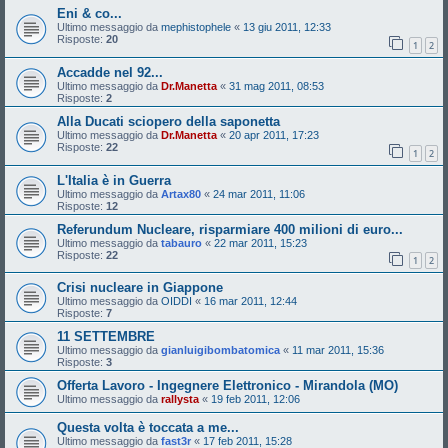
Eni & co...
Ultimo messaggio da
mephistophele
«
13 giu 2011, 12:33
Risposte:
20
1
2
Accadde nel 92...
Ultimo messaggio da
Dr.Manetta
«
31 mag 2011, 08:53
Risposte:
2
Alla Ducati sciopero della saponetta
Ultimo messaggio da
Dr.Manetta
«
20 apr 2011, 17:23
Risposte:
22
1
2
L'Italia è in Guerra
Ultimo messaggio da
Artax80
«
24 mar 2011, 11:06
Risposte:
12
Referundum Nucleare, risparmiare 400 milioni di euro...
Ultimo messaggio da
tabauro
«
22 mar 2011, 15:23
Risposte:
22
1
2
Crisi nucleare in Giappone
Ultimo messaggio da
OIDDI
«
16 mar 2011, 12:44
Risposte:
7
11 SETTEMBRE
Ultimo messaggio da
gianluigibombatomica
«
11 mar 2011, 15:36
Risposte:
3
Offerta Lavoro - Ingegnere Elettronico - Mirandola (MO)
Ultimo messaggio da
rallysta
«
19 feb 2011, 12:06
Questa volta è toccata a me...
Ultimo messaggio da
fast3r
«
17 feb 2011, 15:28