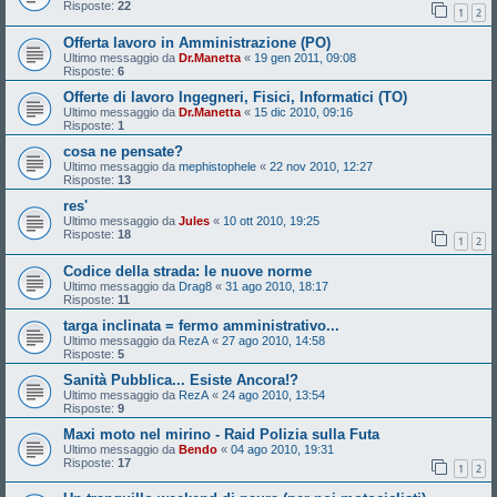
Risposte:
22
1
2
Offerta lavoro in Amministrazione (PO)
Ultimo messaggio da
Dr.Manetta
«
19 gen 2011, 09:08
Risposte:
6
Offerte di lavoro Ingegneri, Fisici, Informatici (TO)
Ultimo messaggio da
Dr.Manetta
«
15 dic 2010, 09:16
Risposte:
1
cosa ne pensate?
Ultimo messaggio da
mephistophele
«
22 nov 2010, 12:27
Risposte:
13
res'
Ultimo messaggio da
Jules
«
10 ott 2010, 19:25
Risposte:
18
1
2
Codice della strada: le nuove norme
Ultimo messaggio da
Drag8
«
31 ago 2010, 18:17
Risposte:
11
targa inclinata = fermo amministrativo...
Ultimo messaggio da
RezA
«
27 ago 2010, 14:58
Risposte:
5
Sanità Pubblica... Esiste Ancora!?
Ultimo messaggio da
RezA
«
24 ago 2010, 13:54
Risposte:
9
Maxi moto nel mirino - Raid Polizia sulla Futa
Ultimo messaggio da
Bendo
«
04 ago 2010, 19:31
Risposte:
17
1
2