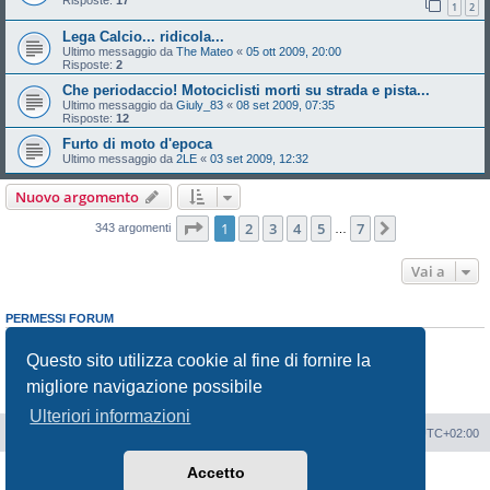
Risposte:
17
1
2
Lega Calcio... ridicola...
Ultimo messaggio da
The Mateo
«
05 ott 2009, 20:00
Risposte:
2
Che periodaccio! Motociclisti morti su strada e pista...
Ultimo messaggio da
Giuly_83
«
08 set 2009, 07:35
Risposte:
12
Furto di moto d'epoca
Ultimo messaggio da
2LE
«
03 set 2009, 12:32
Nuovo argomento
Pagina
1
di
7
1
2
3
4
5
7
Prossimo
343 argomenti
…
Vai a
PERMESSI FORUM
Non puoi
aprire nuovi argomenti
Non puoi
rispondere negli argomenti
Questo sito utilizza cookie al fine di fornire la
Non puoi
modificare i tuoi messaggi
migliore navigazione possibile
Non puoi
cancellare i tuoi messaggi
Non puoi
inviare allegati
Ulteriori informazioni
Portale
Indice Forum
Tutti gli orari sono
UTC+02:00
Accetto
Creato da
phpBB
® Forum Software © phpBB Limited