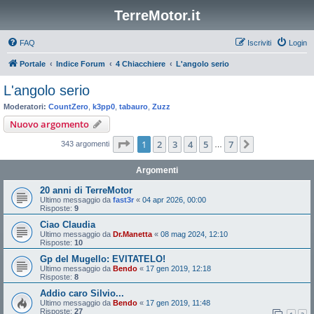
TerreMotor.it
FAQ
Iscriviti
Login
Portale
Indice Forum
4 Chiacchiere
L'angolo serio
L'angolo serio
Moderatori:
CountZero
,
k3pp0
,
tabauro
,
Zuzz
Nuovo argomento
Pagina
1
di
7
1
2
3
4
5
7
Prossimo
343 argomenti
…
Argomenti
20 anni di TerreMotor
Ultimo messaggio da
fast3r
«
04 apr 2026, 00:00
Risposte:
9
Ciao Claudia
Ultimo messaggio da
Dr.Manetta
«
08 mag 2024, 12:10
Risposte:
10
Gp del Mugello: EVITATELO!
Ultimo messaggio da
Bendo
«
17 gen 2019, 12:18
Risposte:
8
Addio caro Silvio...
Ultimo messaggio da
Bendo
«
17 gen 2019, 11:48
Risposte:
27