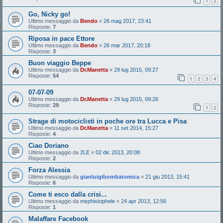
1
2
Go, Nicky go!
Ultimo messaggio da
Bendo
«
26 mag 2017, 23:41
Risposte:
7
Riposa in pace Ettore
Ultimo messaggio da
Bendo
«
26 mar 2017, 20:18
Risposte:
3
Buon viaggio Beppe
Ultimo messaggio da
Dr.Manetta
«
29 lug 2015, 09:27
Risposte:
54
1
2
3
4
07-07-09
Ultimo messaggio da
Dr.Manetta
«
29 lug 2015, 09:26
Risposte:
29
1
2
Strage di motociclisti in poche ore tra Lucca e Pisa
Ultimo messaggio da
Dr.Manetta
«
11 set 2014, 15:27
Risposte:
4
Ciao Doriano
Ultimo messaggio da
2LE
«
02 dic 2013, 20:08
Risposte:
2
Forza Alessia
Ultimo messaggio da
gianluigibombatomica
«
21 giu 2013, 15:41
Risposte:
6
Come ti esco dalla crisi...
Ultimo messaggio da
mephistophele
«
24 apr 2013, 12:56
Risposte:
1
Malaffare Facebook