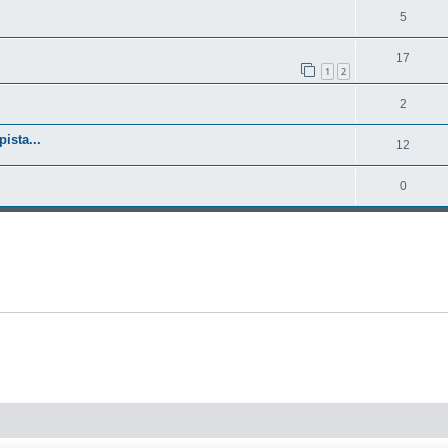
5
17
1
2
2
ista...
12
0