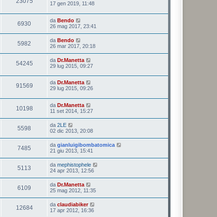
23075
17 gen 2019, 11:48
da
Bendo
6930
26 mag 2017, 23:41
da
Bendo
5982
26 mar 2017, 20:18
da
Dr.Manetta
54245
29 lug 2015, 09:27
da
Dr.Manetta
91569
29 lug 2015, 09:26
da
Dr.Manetta
10198
11 set 2014, 15:27
da
2LE
5598
02 dic 2013, 20:08
da
gianluigibombatomica
7485
21 giu 2013, 15:41
da
mephistophele
5113
24 apr 2013, 12:56
da
Dr.Manetta
6109
25 mag 2012, 11:35
da
claudiabiker
12684
17 apr 2012, 16:36