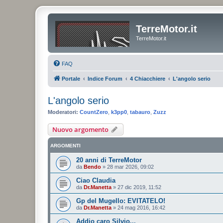
TerreMotor.it
TerreMotor.it
FAQ
Portale
Indice Forum
4 Chiacchiere
L'angolo serio
L'angolo serio
Moderatori:
CountZero
,
k3pp0
,
tabauro
,
Zuzz
Nuovo argomento
ARGOMENTI
20 anni di TerreMotor
da
Bendo
»
28 mar 2026, 09:02
Ciao Claudia
da
Dr.Manetta
»
27 dic 2019, 11:52
Gp del Mugello: EVITATELO!
da
Dr.Manetta
»
24 mag 2016, 16:42
Addio caro Silvio...