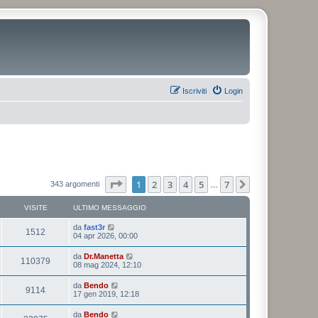
Iscriviti
Login
Pagina
1
di
7
1
2
3
4
5
7
Prossimo
343 argomenti
…
VISITE
ULTIMO MESSAGGIO
da
fast3r
1512
04 apr 2026, 00:00
da
Dr.Manetta
110379
08 mag 2024, 12:10
da
Bendo
9114
17 gen 2019, 12:18
da
Bendo