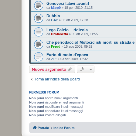
Genovesi fatevi avanti!
da
k3pp0
»
18 gen 2010, 21:15
Dubbio.
da
GAP
»
03 ott 2009, 17:38
Lega Calcio... ridicola...
da
Dr.Manetta
»
05 ott 2009, 11:55
Che periodaccio! Motociclisti morti su strada e p
da
Freud
»
15 ago 2009, 09:52
Furto di moto d'epoca
da
2LE
»
03 set 2009, 12:32
Nuovo argomento
Torna all’Indice della Board
PERMESSI FORUM
Non puoi
aprire nuovi argomenti
Non puoi
rispondere negli argomenti
Non puoi
modificare i tuoi messaggi
Non puoi
cancellare i tuoi messaggi
Non puoi
inviare allegati
Portale
Indice Forum