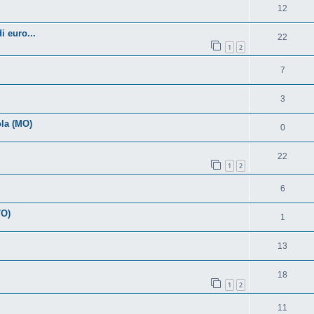
12
i euro...
22
1
2
7
3
ola (MO)
0
22
1
2
6
TO)
1
13
18
1
2
11