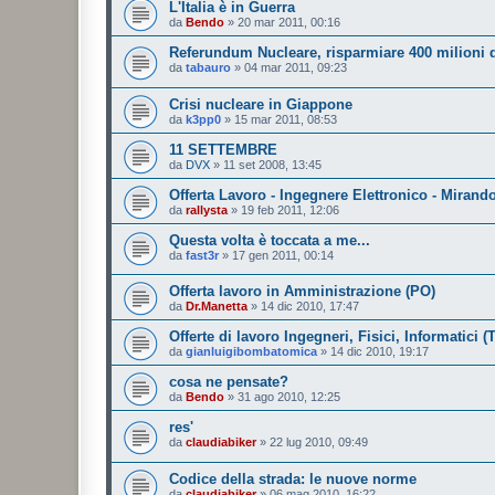
L'Italia è in Guerra
da
Bendo
»
20 mar 2011, 00:16
Referundum Nucleare, risparmiare 400 milioni d
da
tabauro
»
04 mar 2011, 09:23
Crisi nucleare in Giappone
da
k3pp0
»
15 mar 2011, 08:53
11 SETTEMBRE
da
DVX
»
11 set 2008, 13:45
Offerta Lavoro - Ingegnere Elettronico - Mirand
da
rallysta
»
19 feb 2011, 12:06
Questa volta è toccata a me...
da
fast3r
»
17 gen 2011, 00:14
Offerta lavoro in Amministrazione (PO)
da
Dr.Manetta
»
14 dic 2010, 17:47
Offerte di lavoro Ingegneri, Fisici, Informatici (
da
gianluigibombatomica
»
14 dic 2010, 19:17
cosa ne pensate?
da
Bendo
»
31 ago 2010, 12:25
res'
da
claudiabiker
»
22 lug 2010, 09:49
Codice della strada: le nuove norme
da
claudiabiker
»
06 mag 2010, 16:22