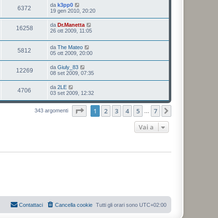
da
k3pp0
6372
19 gen 2010, 20:20
da
Dr.Manetta
16258
26 ott 2009, 11:05
da
The Mateo
5812
05 ott 2009, 20:00
da
Giuly_83
12269
08 set 2009, 07:35
da
2LE
4706
03 set 2009, 12:32
Pagina
1
di
7
1
2
3
4
5
7
Prossimo
343 argomenti
…
Vai a
Contattaci
Cancella cookie
Tutti gli orari sono
UTC+02:00