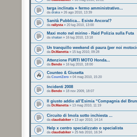
targa inclinata = fermo amministrativo...
da
draka
»
26 ago 2010, 13:39
Sanità Pubblica... Esiste Ancora!?
da
rallysta
»
20 lug 2010, 13:00
Maxi moto nel mirino - Raid Polizia sulla Futa
da
shaitan
»
16 lug 2010, 13:18
Un tranquillo weekend di paura (per noi motocic
da
Dr.Manetta
»
15 lug 2010, 09:28
Attenzione FURTI MOTO Honda...
da
Bendo
»
16 lug 2010, 18:00
Counteo & Giusetta
da
CountZero
»
04 mag 2010, 15:20
Incidenti 2008
da
Bendo
»
18 nov 2009, 18:07
Il giusto addio all’Esimia “Compagnia del Brun
da
Dr.Manetta
»
13 mag 2010, 11:19
Circuito di Imola sotto inchiesta ...
da
claudiabiker
»
13 apr 2010, 14:14
Help x centro specializzato o specialista
da
claudiabiker
»
25 feb 2010, 16:34