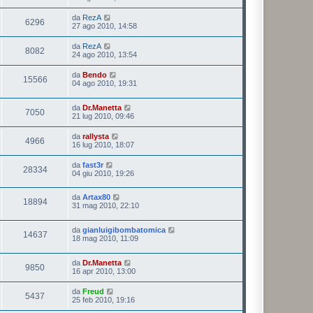
da
RezA
6296
27 ago 2010, 14:58
da
RezA
8082
24 ago 2010, 13:54
da
Bendo
15566
04 ago 2010, 19:31
da
Dr.Manetta
7050
21 lug 2010, 09:46
da
rallysta
4966
16 lug 2010, 18:07
da
fast3r
28334
04 giu 2010, 19:26
da
Artax80
18894
31 mag 2010, 22:10
da
gianluigibombatomica
14637
18 mag 2010, 11:09
da
Dr.Manetta
9850
16 apr 2010, 13:00
da
Freud
5437
25 feb 2010, 19:16