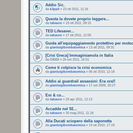
Addio Sic.
da
k3pp0
»
23 ott 2011, 11:16
Questa la dovete proprio leggere...
da
tabauro
»
19 ott 2011, 09:15
TED Lifesaver...
da
tabauro
»
17 ott 2011, 12:05
Guida all'equipaggiamento protettivo per motoci
da
gianluigibombatomica
»
13 ott 2011, 09:31
[Crisi Greca] Immaginiamola in Italia
da
OIDDI
»
26 set 2011, 16:51
Come ti colpisce la crisi economica
da
gianluigibombatomica
»
06 ott 2010, 12:18
Addio ai guardrail assassini: Era ora!!
da
gianluigibombatomica
»
17 set 2009, 20:27
Eni & co...
da
tabauro
»
29 apr 2011, 12:13
Accadde nel 92...
da
tabauro
»
30 mag 2011, 11:18
Alla Ducati sciopero della saponetta
da
gianluigibombatomica
»
14 ott 2010, 17:19