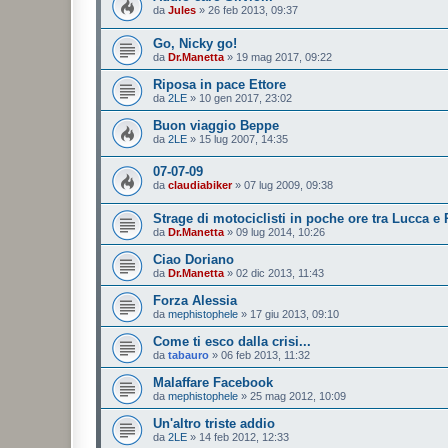
da
Jules
»
26 feb 2013, 09:37
Go, Nicky go!
da
Dr.Manetta
»
19 mag 2017, 09:22
Riposa in pace Ettore
da
2LE
»
10 gen 2017, 23:02
Buon viaggio Beppe
da
2LE
»
15 lug 2007, 14:35
07-07-09
da
claudiabiker
»
07 lug 2009, 09:38
Strage di motociclisti in poche ore tra Lucca e 
da
Dr.Manetta
»
09 lug 2014, 10:26
Ciao Doriano
da
Dr.Manetta
»
02 dic 2013, 11:43
Forza Alessia
da
mephistophele
»
17 giu 2013, 09:10
Come ti esco dalla crisi...
da
tabauro
»
06 feb 2013, 11:32
Malaffare Facebook
da
mephistophele
»
25 mag 2012, 10:09
Un'altro triste addio
da
2LE
»
14 feb 2012, 12:33