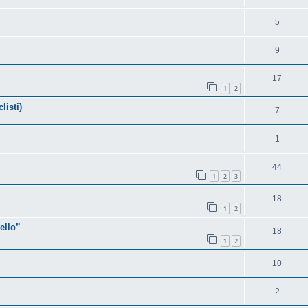
5
9
17
1
2
listi)
7
1
44
1
2
3
18
1
2
ello”
18
1
2
10
2