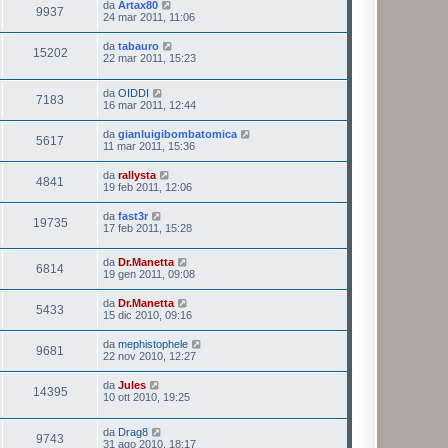
da
Artax80
9937
24 mar 2011, 11:06
da
tabauro
15202
22 mar 2011, 15:23
da
OIDDI
7183
16 mar 2011, 12:44
da
gianluigibombatomica
5617
11 mar 2011, 15:36
da
rallysta
4841
19 feb 2011, 12:06
da
fast3r
19735
17 feb 2011, 15:28
da
Dr.Manetta
6814
19 gen 2011, 09:08
da
Dr.Manetta
5433
15 dic 2010, 09:16
da
mephistophele
9681
22 nov 2010, 12:27
da
Jules
14395
10 ott 2010, 19:25
da
Drag8
9743
31 ago 2010, 18:17