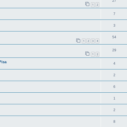
27
1
2
7
3
54
1
2
3
4
29
1
2
Pisa
4
2
6
1
2
8