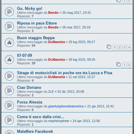
1
2
Go, Nicky go!
Ultimo messaggio da
Bendo
«
26 mag 2017, 23:41
Risposte:
7
Riposa in pace Ettore
Ultimo messaggio da
Bendo
«
26 mar 2017, 20:18
Risposte:
3
Buon viaggio Beppe
Ultimo messaggio da
Dr.Manetta
«
29 lug 2015, 09:27
Risposte:
54
1
2
3
4
07-07-09
Ultimo messaggio da
Dr.Manetta
«
29 lug 2015, 09:26
Risposte:
29
1
2
Strage di motociclisti in poche ore tra Lucca e Pisa
Ultimo messaggio da
Dr.Manetta
«
11 set 2014, 15:27
Risposte:
4
Ciao Doriano
Ultimo messaggio da
2LE
«
02 dic 2013, 20:08
Risposte:
2
Forza Alessia
Ultimo messaggio da
gianluigibombatomica
«
21 giu 2013, 15:41
Risposte:
6
Come ti esco dalla crisi...
Ultimo messaggio da
mephistophele
«
24 apr 2013, 12:56
Risposte:
1
Malaffare Facebook