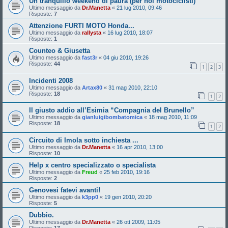
Un tranquillo weekend di paura (per noi motociclisti)
Ultimo messaggio da
Dr.Manetta
«
21 lug 2010, 09:46
Risposte:
7
Attenzione FURTI MOTO Honda...
Ultimo messaggio da
rallysta
«
16 lug 2010, 18:07
Risposte:
1
Counteo & Giusetta
Ultimo messaggio da
fast3r
«
04 giu 2010, 19:26
Risposte:
44
1
2
3
Incidenti 2008
Ultimo messaggio da
Artax80
«
31 mag 2010, 22:10
Risposte:
18
1
2
Il giusto addio all’Esimia “Compagnia del Brunello”
Ultimo messaggio da
gianluigibombatomica
«
18 mag 2010, 11:09
Risposte:
18
1
2
Circuito di Imola sotto inchiesta ...
Ultimo messaggio da
Dr.Manetta
«
16 apr 2010, 13:00
Risposte:
10
Help x centro specializzato o specialista
Ultimo messaggio da
Freud
«
25 feb 2010, 19:16
Risposte:
2
Genovesi fatevi avanti!
Ultimo messaggio da
k3pp0
«
19 gen 2010, 20:20
Risposte:
5
Dubbio.
Ultimo messaggio da
Dr.Manetta
«
26 ott 2009, 11:05