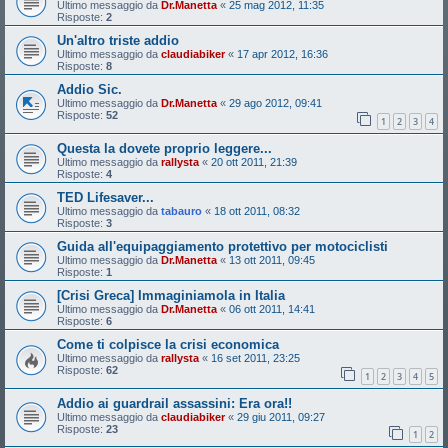
Ultimo messaggio da
Dr.Manetta
«
25 mag 2012, 11:35
Risposte:
2
Un'altro triste addio
Ultimo messaggio da
claudiabiker
«
17 apr 2012, 16:36
Risposte:
8
Addio Sic.
Ultimo messaggio da
Dr.Manetta
«
29 ago 2012, 09:41
Risposte:
52
1
2
3
4
Questa la dovete proprio leggere...
Ultimo messaggio da
rallysta
«
20 ott 2011, 21:39
Risposte:
4
TED Lifesaver...
Ultimo messaggio da
tabauro
«
18 ott 2011, 08:32
Risposte:
3
Guida all'equipaggiamento protettivo per motociclisti
Ultimo messaggio da
Dr.Manetta
«
13 ott 2011, 09:45
Risposte:
1
[Crisi Greca] Immaginiamola in Italia
Ultimo messaggio da
Dr.Manetta
«
06 ott 2011, 14:41
Risposte:
6
Come ti colpisce la crisi economica
Ultimo messaggio da
rallysta
«
16 set 2011, 23:25
Risposte:
62
1
2
3
4
5
Addio ai guardrail assassini: Era ora!!
Ultimo messaggio da
claudiabiker
«
29 giu 2011, 09:27
Risposte:
23
1
2