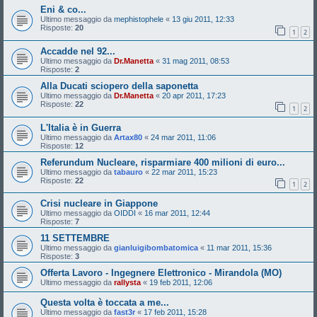
Eni & co...
Ultimo messaggio da
mephistophele
«
13 giu 2011, 12:33
Risposte:
20
1
2
Accadde nel 92...
Ultimo messaggio da
Dr.Manetta
«
31 mag 2011, 08:53
Risposte:
2
Alla Ducati sciopero della saponetta
Ultimo messaggio da
Dr.Manetta
«
20 apr 2011, 17:23
Risposte:
22
1
2
L'Italia è in Guerra
Ultimo messaggio da
Artax80
«
24 mar 2011, 11:06
Risposte:
12
Referundum Nucleare, risparmiare 400 milioni di euro...
Ultimo messaggio da
tabauro
«
22 mar 2011, 15:23
Risposte:
22
1
2
Crisi nucleare in Giappone
Ultimo messaggio da
OIDDI
«
16 mar 2011, 12:44
Risposte:
7
11 SETTEMBRE
Ultimo messaggio da
gianluigibombatomica
«
11 mar 2011, 15:36
Risposte:
3
Offerta Lavoro - Ingegnere Elettronico - Mirandola (MO)
Ultimo messaggio da
rallysta
«
19 feb 2011, 12:06
Questa volta è toccata a me...
Ultimo messaggio da
fast3r
«
17 feb 2011, 15:28