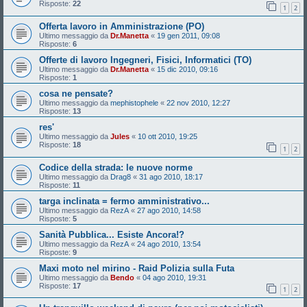
Risposte:
22
1
2
Offerta lavoro in Amministrazione (PO)
Ultimo messaggio da
Dr.Manetta
«
19 gen 2011, 09:08
Risposte:
6
Offerte di lavoro Ingegneri, Fisici, Informatici (TO)
Ultimo messaggio da
Dr.Manetta
«
15 dic 2010, 09:16
Risposte:
1
cosa ne pensate?
Ultimo messaggio da
mephistophele
«
22 nov 2010, 12:27
Risposte:
13
res'
Ultimo messaggio da
Jules
«
10 ott 2010, 19:25
Risposte:
18
1
2
Codice della strada: le nuove norme
Ultimo messaggio da
Drag8
«
31 ago 2010, 18:17
Risposte:
11
targa inclinata = fermo amministrativo...
Ultimo messaggio da
RezA
«
27 ago 2010, 14:58
Risposte:
5
Sanità Pubblica... Esiste Ancora!?
Ultimo messaggio da
RezA
«
24 ago 2010, 13:54
Risposte:
9
Maxi moto nel mirino - Raid Polizia sulla Futa
Ultimo messaggio da
Bendo
«
04 ago 2010, 19:31
Risposte:
17
1
2