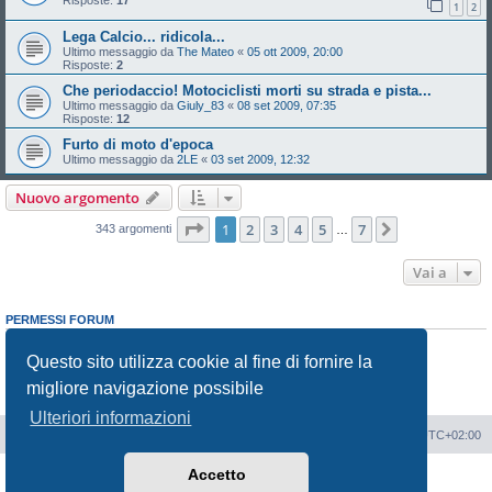
Risposte:
17
1
2
Lega Calcio... ridicola...
Ultimo messaggio da
The Mateo
«
05 ott 2009, 20:00
Risposte:
2
Che periodaccio! Motociclisti morti su strada e pista...
Ultimo messaggio da
Giuly_83
«
08 set 2009, 07:35
Risposte:
12
Furto di moto d'epoca
Ultimo messaggio da
2LE
«
03 set 2009, 12:32
Nuovo argomento
Pagina
1
di
7
1
2
3
4
5
7
Prossimo
343 argomenti
…
Vai a
PERMESSI FORUM
Non puoi
aprire nuovi argomenti
Non puoi
rispondere negli argomenti
Questo sito utilizza cookie al fine di fornire la
Non puoi
modificare i tuoi messaggi
migliore navigazione possibile
Non puoi
cancellare i tuoi messaggi
Non puoi
inviare allegati
Ulteriori informazioni
Portale
Indice Forum
Tutti gli orari sono
UTC+02:00
Accetto
Creato da
phpBB
® Forum Software © phpBB Limited