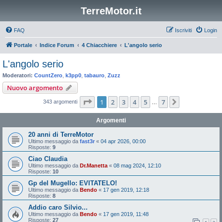
TerreMotor.it
FAQ
Iscriviti
Login
Portale
Indice Forum
4 Chiacchiere
L'angolo serio
L'angolo serio
Moderatori:
CountZero
,
k3pp0
,
tabauro
,
Zuzz
Nuovo argomento
Pagina
1
di
7
1
2
3
4
5
7
Prossimo
343 argomenti
…
Argomenti
20 anni di TerreMotor
Ultimo messaggio da
fast3r
«
04 apr 2026, 00:00
Risposte:
9
Ciao Claudia
Ultimo messaggio da
Dr.Manetta
«
08 mag 2024, 12:10
Risposte:
10
Gp del Mugello: EVITATELO!
Ultimo messaggio da
Bendo
«
17 gen 2019, 12:18
Risposte:
8
Addio caro Silvio...
Ultimo messaggio da
Bendo
«
17 gen 2019, 11:48
Risposte:
27