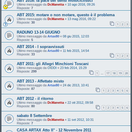
ABT 2016: la pace dei sensi motociclistici
Ultimo messaggio da
Dr.Manetta
«
10 ago 2016, 09:26
Risposte:
7
ABT 2015: motare o non motare, questo è il problema
Ultimo messaggio da
Dr.Manetta
«
13 mag 2016, 09:22
Risposte:
30
1
2
3
RADUNO 13-14 GIUGNO
Ultimo messaggio da
Artax80
«
08 giu 2015, 12:03
Risposte:
5
ABT 2014 - I sopravvissuti
Ultimo messaggio da
Artax80
«
11 feb 2015, 14:54
Risposte:
33
1
2
3
ABT 2011: gli Allegri Minchioni Toscani
Ultimo messaggio da
OIDDI
«
23 feb 2014, 15:29
Risposte:
299
1
17
18
19
20
…
ABT 2013 - Affettato misto
Ultimo messaggio da
Artax80
«
24 dic 2013, 10:41
Risposte:
87
1
2
3
4
5
6
ABT 2012 - il ritorno
Ultimo messaggio da
Dr.Manetta
«
22 ott 2012, 09:58
Risposte:
80
1
2
3
4
5
6
sabato 8 Settembre
Ultimo messaggio da
Dr.Manetta
«
11 set 2012, 10:31
Risposte:
7
CASA ARTAX Atto II° - 12 Novembre 2011