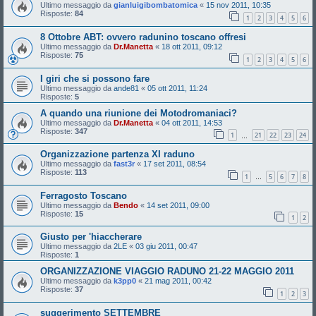
Ultimo messaggio da
gianluigibombatomica
«
15 nov 2011, 10:35
Risposte:
84
1
2
3
4
5
6
8 Ottobre ABT: ovvero radunino toscano offresi
Ultimo messaggio da
Dr.Manetta
«
18 ott 2011, 09:12
Risposte:
75
1
2
3
4
5
6
I giri che si possono fare
Ultimo messaggio da
ande81
«
05 ott 2011, 11:24
Risposte:
5
A quando una riunione dei Motodromaniaci?
Ultimo messaggio da
Dr.Manetta
«
04 ott 2011, 14:53
Risposte:
347
1
21
22
23
24
…
Organizzazione partenza XI raduno
Ultimo messaggio da
fast3r
«
17 set 2011, 08:54
Risposte:
113
1
5
6
7
8
…
Ferragosto Toscano
Ultimo messaggio da
Bendo
«
14 set 2011, 09:00
Risposte:
15
1
2
Giusto per 'hiaccherare
Ultimo messaggio da
2LE
«
03 giu 2011, 00:47
Risposte:
1
ORGANIZZAZIONE VIAGGIO RADUNO 21-22 MAGGIO 2011
Ultimo messaggio da
k3pp0
«
21 mag 2011, 00:42
Risposte:
37
1
2
3
suggerimento SETTEMBRE