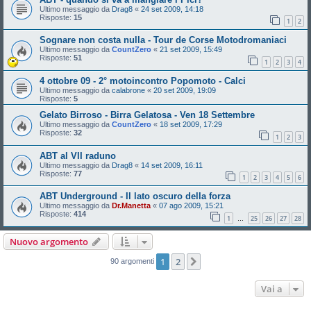
Ultimo messaggio da
Drag8
«
24 set 2009, 14:18
Risposte:
15
1
2
Sognare non costa nulla - Tour de Corse Motodromaniaci
Ultimo messaggio da
CountZero
«
21 set 2009, 15:49
Risposte:
51
1
2
3
4
4 ottobre 09 - 2° motoincontro Popomoto - Calci
Ultimo messaggio da
calabrone
«
20 set 2009, 19:09
Risposte:
5
Gelato Birroso - Birra Gelatosa - Ven 18 Settembre
Ultimo messaggio da
CountZero
«
18 set 2009, 17:29
Risposte:
32
1
2
3
ABT al VII raduno
Ultimo messaggio da
Drag8
«
14 set 2009, 16:11
Risposte:
77
1
2
3
4
5
6
ABT Underground - Il lato oscuro della forza
Ultimo messaggio da
Dr.Manetta
«
07 ago 2009, 15:21
Risposte:
414
1
25
26
27
28
…
Nuovo argomento
1
2
Prossimo
90 argomenti
Vai a