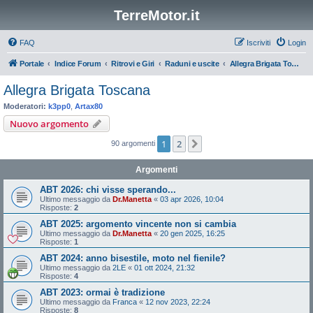
TerreMotor.it
FAQ
Iscriviti
Login
Portale
Indice Forum
Ritrovi e Giri
Raduni e uscite
Allegra Brigata Toscana
Allegra Brigata Toscana
Moderatori:
k3pp0
,
Artax80
Nuovo argomento
1
2
Prossimo
90 argomenti
Argomenti
ABT 2026: chi visse sperando...
Ultimo messaggio da
Dr.Manetta
«
03 apr 2026, 10:04
Risposte:
2
ABT 2025: argomento vincente non si cambia
Ultimo messaggio da
Dr.Manetta
«
20 gen 2025, 16:25
Risposte:
1
ABT 2024: anno bisestile, moto nel fienile?
Ultimo messaggio da
2LE
«
01 ott 2024, 21:32
Risposte:
4
ABT 2023: ormai è tradizione
Ultimo messaggio da
Franca
«
12 nov 2023, 22:24
Risposte:
8