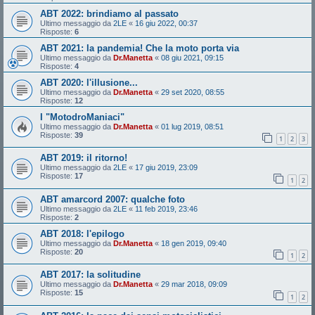
ABT 2022: brindiamo al passato
Ultimo messaggio da
2LE
«
16 giu 2022, 00:37
Risposte:
6
ABT 2021: la pandemia! Che la moto porta via
Ultimo messaggio da
Dr.Manetta
«
08 giu 2021, 09:15
Risposte:
4
ABT 2020: l'illusione...
Ultimo messaggio da
Dr.Manetta
«
29 set 2020, 08:55
Risposte:
12
I "MotodroManiaci"
Ultimo messaggio da
Dr.Manetta
«
01 lug 2019, 08:51
Risposte:
39
1
2
3
ABT 2019: il ritorno!
Ultimo messaggio da
2LE
«
17 giu 2019, 23:09
Risposte:
17
1
2
ABT amarcord 2007: qualche foto
Ultimo messaggio da
2LE
«
11 feb 2019, 23:46
Risposte:
2
ABT 2018: l'epilogo
Ultimo messaggio da
Dr.Manetta
«
18 gen 2019, 09:40
Risposte:
20
1
2
ABT 2017: la solitudine
Ultimo messaggio da
Dr.Manetta
«
29 mar 2018, 09:09
Risposte:
15
1
2