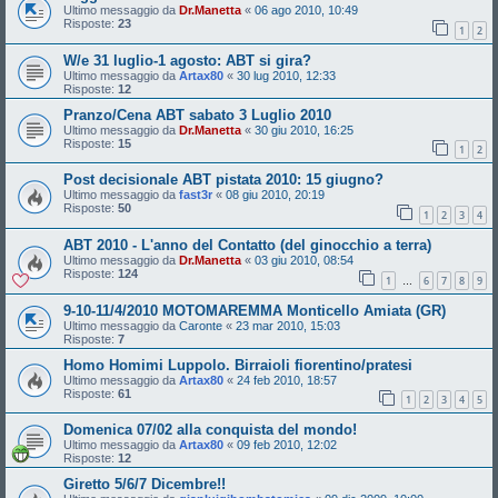
Ultimo messaggio da
Dr.Manetta
«
06 ago 2010, 10:49
Risposte:
23
1
2
W/e 31 luglio-1 agosto: ABT si gira?
Ultimo messaggio da
Artax80
«
30 lug 2010, 12:33
Risposte:
12
Pranzo/Cena ABT sabato 3 Luglio 2010
Ultimo messaggio da
Dr.Manetta
«
30 giu 2010, 16:25
Risposte:
15
1
2
Post decisionale ABT pistata 2010: 15 giugno?
Ultimo messaggio da
fast3r
«
08 giu 2010, 20:19
Risposte:
50
1
2
3
4
ABT 2010 - L'anno del Contatto (del ginocchio a terra)
Ultimo messaggio da
Dr.Manetta
«
03 giu 2010, 08:54
Risposte:
124
1
6
7
8
9
…
9-10-11/4/2010 MOTOMAREMMA Monticello Amiata (GR)
Ultimo messaggio da
Caronte
«
23 mar 2010, 15:03
Risposte:
7
Homo Homimi Luppolo. Birraioli fiorentino/pratesi
Ultimo messaggio da
Artax80
«
24 feb 2010, 18:57
Risposte:
61
1
2
3
4
5
Domenica 07/02 alla conquista del mondo!
Ultimo messaggio da
Artax80
«
09 feb 2010, 12:02
Risposte:
12
Giretto 5/6/7 Dicembre!!