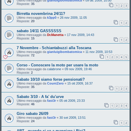
Ultimo messaggio da
gianluigibombatomica
«
09 dic 2009, 10:00
Risposte:
35
1
2
3
Birretta novembrina 24/11?
Ultimo messaggio da
k3pp0
«
26 nov 2009, 11:05
Risposte:
20
1
2
sabato 14/11 GASSSSSS
Ultimo messaggio da
Dr.Manetta
«
17 nov 2009, 14:43
Risposte:
15
1
2
7 Novembre - Schiantabuzzi alla Toscana
Ultimo messaggio da
gianluigibombatomica
«
11 nov 2009, 10:53
Risposte:
72
1
2
3
4
5
Corso - Conoscere la moto per usare la moto
Ultimo messaggio da
calabrone
«
09 nov 2009, 19:46
Risposte:
2
Sabato 10/10 siamo forse pensionati?
Ultimo messaggio da
CountZero
«
15 ott 2009, 16:37
Risposte:
35
1
2
3
Sabato 3/10 - A fa' du'urve
Ultimo messaggio da
fast3r
«
05 ott 2009, 23:33
Risposte:
46
1
2
3
4
Giro sabato 26/09
Ultimo messaggio da
fast3r
«
30 set 2009, 13:51
Risposte:
24
1
2
ABT - quando si va a mangiare i Pici?