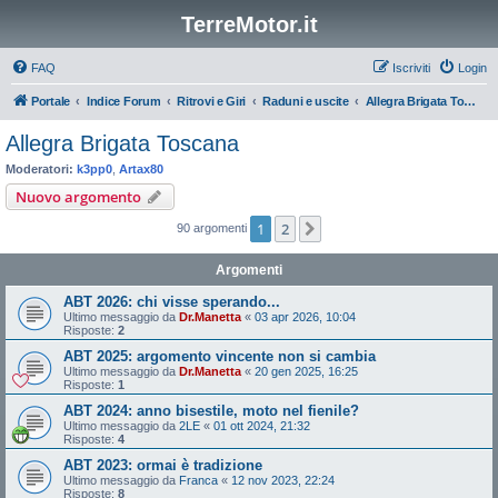
TerreMotor.it
FAQ
Iscriviti
Login
Portale
Indice Forum
Ritrovi e Giri
Raduni e uscite
Allegra Brigata Toscana
Allegra Brigata Toscana
Moderatori:
k3pp0
,
Artax80
Nuovo argomento
1
2
Prossimo
90 argomenti
Argomenti
ABT 2026: chi visse sperando...
Ultimo messaggio da
Dr.Manetta
«
03 apr 2026, 10:04
Risposte:
2
ABT 2025: argomento vincente non si cambia
Ultimo messaggio da
Dr.Manetta
«
20 gen 2025, 16:25
Risposte:
1
ABT 2024: anno bisestile, moto nel fienile?
Ultimo messaggio da
2LE
«
01 ott 2024, 21:32
Risposte:
4
ABT 2023: ormai è tradizione
Ultimo messaggio da
Franca
«
12 nov 2023, 22:24
Risposte:
8