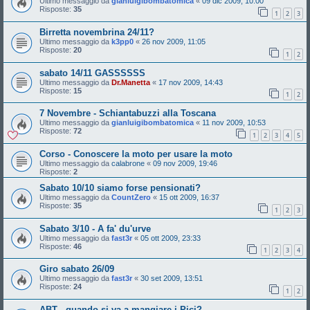
Ultimo messaggio da
gianluigibombatomica
«
09 dic 2009, 10:00
Risposte:
35
1
2
3
Birretta novembrina 24/11?
Ultimo messaggio da
k3pp0
«
26 nov 2009, 11:05
Risposte:
20
1
2
sabato 14/11 GASSSSSS
Ultimo messaggio da
Dr.Manetta
«
17 nov 2009, 14:43
Risposte:
15
1
2
7 Novembre - Schiantabuzzi alla Toscana
Ultimo messaggio da
gianluigibombatomica
«
11 nov 2009, 10:53
Risposte:
72
1
2
3
4
5
Corso - Conoscere la moto per usare la moto
Ultimo messaggio da
calabrone
«
09 nov 2009, 19:46
Risposte:
2
Sabato 10/10 siamo forse pensionati?
Ultimo messaggio da
CountZero
«
15 ott 2009, 16:37
Risposte:
35
1
2
3
Sabato 3/10 - A fa' du'urve
Ultimo messaggio da
fast3r
«
05 ott 2009, 23:33
Risposte:
46
1
2
3
4
Giro sabato 26/09
Ultimo messaggio da
fast3r
«
30 set 2009, 13:51
Risposte:
24
1
2
ABT - quando si va a mangiare i Pici?