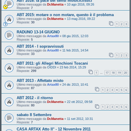
ABT 2016: la pace dei sensi motociclistici
Ultimo messaggio da
Dr.Manetta
«
10 ago 2016, 09:26
Risposte:
7
ABT 2015: motare o non motare, questo è il problema
Ultimo messaggio da
Dr.Manetta
«
13 mag 2016, 09:22
Risposte:
30
1
2
3
RADUNO 13-14 GIUGNO
Ultimo messaggio da
Artax80
«
08 giu 2015, 12:03
Risposte:
5
ABT 2014 - I sopravvissuti
Ultimo messaggio da
Artax80
«
11 feb 2015, 14:54
Risposte:
33
1
2
3
ABT 2011: gli Allegri Minchioni Toscani
Ultimo messaggio da
OIDDI
«
23 feb 2014, 15:29
Risposte:
299
1
17
18
19
20
…
ABT 2013 - Affettato misto
Ultimo messaggio da
Artax80
«
24 dic 2013, 10:41
Risposte:
87
1
2
3
4
5
6
ABT 2012 - il ritorno
Ultimo messaggio da
Dr.Manetta
«
22 ott 2012, 09:58
Risposte:
80
1
2
3
4
5
6
sabato 8 Settembre
Ultimo messaggio da
Dr.Manetta
«
11 set 2012, 10:31
Risposte:
7
CASA ARTAX Atto II° - 12 Novembre 2011