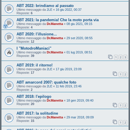
ABT 2022: brindiamo al passato
Ultimo messaggio da
2LE
«
16 giu 2022, 00:37
Risposte:
6
ABT 2021: la pandemia! Che la moto porta via
Ultimo messaggio da
Dr.Manetta
«
08 giu 2021, 09:15
Risposte:
4
ABT 2020: l'illusione...
Ultimo messaggio da
Dr.Manetta
«
29 set 2020, 08:55
Risposte:
12
I "MotodroManiaci"
Ultimo messaggio da
Dr.Manetta
«
01 lug 2019, 08:51
Risposte:
39
1
2
3
ABT 2019: il ritorno!
Ultimo messaggio da
2LE
«
17 giu 2019, 23:09
Risposte:
17
1
2
ABT amarcord 2007: qualche foto
Ultimo messaggio da
2LE
«
11 feb 2019, 23:46
Risposte:
2
ABT 2018: l'epilogo
Ultimo messaggio da
Dr.Manetta
«
18 gen 2019, 09:40
Risposte:
20
1
2
ABT 2017: la solitudine
Ultimo messaggio da
Dr.Manetta
«
29 mar 2018, 09:09
Risposte:
15
1
2