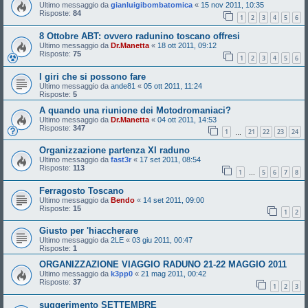
Ultimo messaggio da
gianluigibombatomica
«
15 nov 2011, 10:35
Risposte:
84
1
2
3
4
5
6
8 Ottobre ABT: ovvero radunino toscano offresi
Ultimo messaggio da
Dr.Manetta
«
18 ott 2011, 09:12
Risposte:
75
1
2
3
4
5
6
I giri che si possono fare
Ultimo messaggio da
ande81
«
05 ott 2011, 11:24
Risposte:
5
A quando una riunione dei Motodromaniaci?
Ultimo messaggio da
Dr.Manetta
«
04 ott 2011, 14:53
Risposte:
347
1
21
22
23
24
…
Organizzazione partenza XI raduno
Ultimo messaggio da
fast3r
«
17 set 2011, 08:54
Risposte:
113
1
5
6
7
8
…
Ferragosto Toscano
Ultimo messaggio da
Bendo
«
14 set 2011, 09:00
Risposte:
15
1
2
Giusto per 'hiaccherare
Ultimo messaggio da
2LE
«
03 giu 2011, 00:47
Risposte:
1
ORGANIZZAZIONE VIAGGIO RADUNO 21-22 MAGGIO 2011
Ultimo messaggio da
k3pp0
«
21 mag 2011, 00:42
Risposte:
37
1
2
3
suggerimento SETTEMBRE