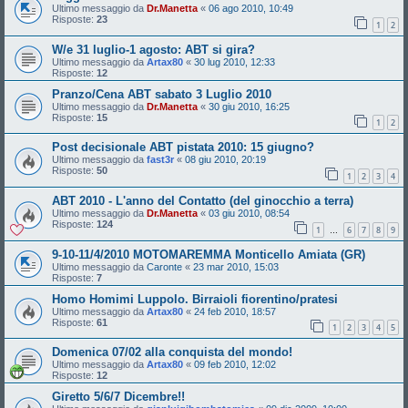
Ultimo messaggio da
Dr.Manetta
«
06 ago 2010, 10:49
Risposte:
23
1
2
W/e 31 luglio-1 agosto: ABT si gira?
Ultimo messaggio da
Artax80
«
30 lug 2010, 12:33
Risposte:
12
Pranzo/Cena ABT sabato 3 Luglio 2010
Ultimo messaggio da
Dr.Manetta
«
30 giu 2010, 16:25
Risposte:
15
1
2
Post decisionale ABT pistata 2010: 15 giugno?
Ultimo messaggio da
fast3r
«
08 giu 2010, 20:19
Risposte:
50
1
2
3
4
ABT 2010 - L'anno del Contatto (del ginocchio a terra)
Ultimo messaggio da
Dr.Manetta
«
03 giu 2010, 08:54
Risposte:
124
1
6
7
8
9
…
9-10-11/4/2010 MOTOMAREMMA Monticello Amiata (GR)
Ultimo messaggio da
Caronte
«
23 mar 2010, 15:03
Risposte:
7
Homo Homimi Luppolo. Birraioli fiorentino/pratesi
Ultimo messaggio da
Artax80
«
24 feb 2010, 18:57
Risposte:
61
1
2
3
4
5
Domenica 07/02 alla conquista del mondo!
Ultimo messaggio da
Artax80
«
09 feb 2010, 12:02
Risposte:
12
Giretto 5/6/7 Dicembre!!