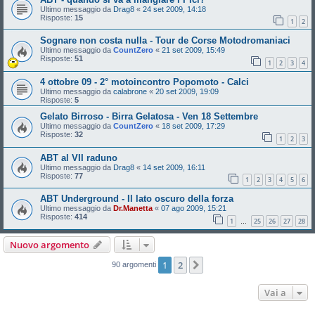
Ultimo messaggio da
Drag8
«
24 set 2009, 14:18
Risposte:
15
1
2
Sognare non costa nulla - Tour de Corse Motodromaniaci
Ultimo messaggio da
CountZero
«
21 set 2009, 15:49
Risposte:
51
1
2
3
4
4 ottobre 09 - 2° motoincontro Popomoto - Calci
Ultimo messaggio da
calabrone
«
20 set 2009, 19:09
Risposte:
5
Gelato Birroso - Birra Gelatosa - Ven 18 Settembre
Ultimo messaggio da
CountZero
«
18 set 2009, 17:29
Risposte:
32
1
2
3
ABT al VII raduno
Ultimo messaggio da
Drag8
«
14 set 2009, 16:11
Risposte:
77
1
2
3
4
5
6
ABT Underground - Il lato oscuro della forza
Ultimo messaggio da
Dr.Manetta
«
07 ago 2009, 15:21
Risposte:
414
1
25
26
27
28
…
Nuovo argomento
1
2
Prossimo
90 argomenti
Vai a