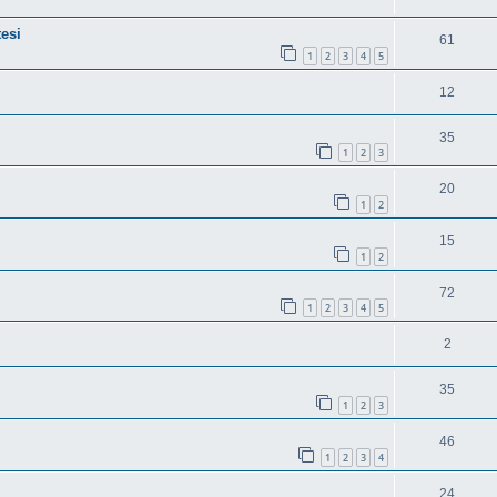
esi
61
1
2
3
4
5
12
35
1
2
3
20
1
2
15
1
2
72
1
2
3
4
5
2
35
1
2
3
46
1
2
3
4
24