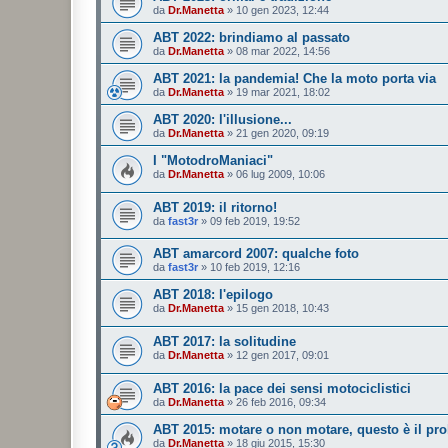
da
Dr.Manetta
»
10 gen 2023, 12:44
ABT 2022: brindiamo al passato
da
Dr.Manetta
»
08 mar 2022, 14:56
ABT 2021: la pandemia! Che la moto porta via
da
Dr.Manetta
»
19 mar 2021, 18:02
ABT 2020: l'illusione...
da
Dr.Manetta
»
21 gen 2020, 09:19
I "MotodroManiaci"
da
Dr.Manetta
»
06 lug 2009, 10:06
ABT 2019: il ritorno!
da
fast3r
»
09 feb 2019, 19:52
ABT amarcord 2007: qualche foto
da
fast3r
»
10 feb 2019, 12:16
ABT 2018: l'epilogo
da
Dr.Manetta
»
15 gen 2018, 10:43
ABT 2017: la solitudine
da
Dr.Manetta
»
12 gen 2017, 09:01
ABT 2016: la pace dei sensi motociclistici
da
Dr.Manetta
»
26 feb 2016, 09:34
ABT 2015: motare o non motare, questo è il pr
da
Dr.Manetta
»
18 giu 2015, 15:30