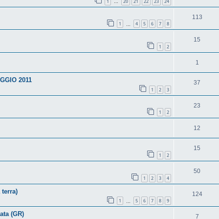
1
20
21
22
23
24
…
113
1
4
5
6
7
8
…
15
1
2
1
GGIO 2011
37
1
2
3
23
1
2
12
15
1
2
50
1
2
3
4
terra)
124
1
5
6
7
8
9
…
ta (GR)
7