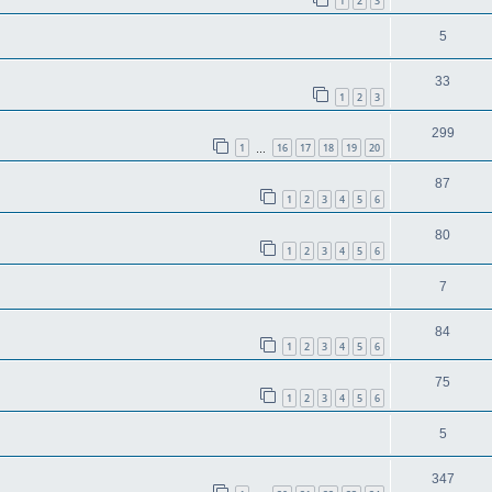
1
2
3
5
33
1
2
3
299
1
16
17
18
19
20
…
87
1
2
3
4
5
6
80
1
2
3
4
5
6
7
84
1
2
3
4
5
6
75
1
2
3
4
5
6
5
347