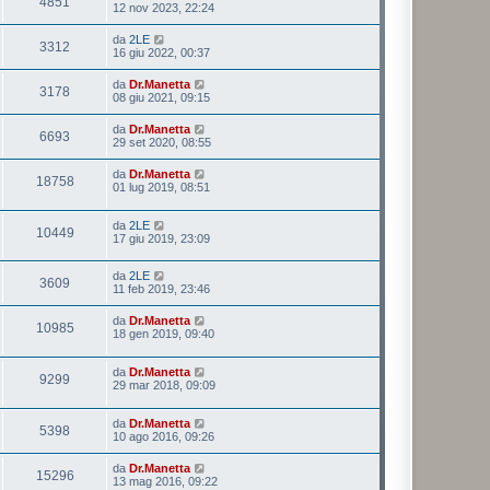
4851
12 nov 2023, 22:24
da
2LE
3312
16 giu 2022, 00:37
da
Dr.Manetta
3178
08 giu 2021, 09:15
da
Dr.Manetta
6693
29 set 2020, 08:55
da
Dr.Manetta
18758
01 lug 2019, 08:51
da
2LE
10449
17 giu 2019, 23:09
da
2LE
3609
11 feb 2019, 23:46
da
Dr.Manetta
10985
18 gen 2019, 09:40
da
Dr.Manetta
9299
29 mar 2018, 09:09
da
Dr.Manetta
5398
10 ago 2016, 09:26
da
Dr.Manetta
15296
13 mag 2016, 09:22