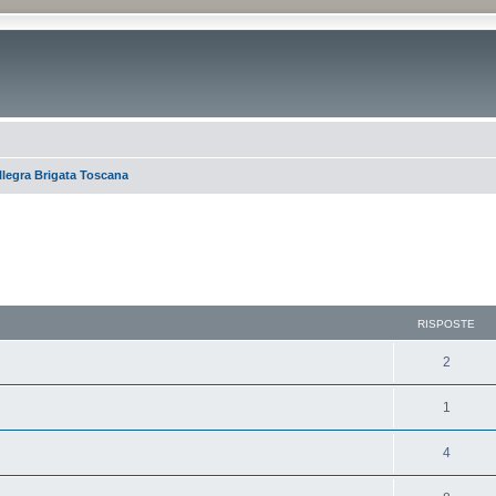
llegra Brigata Toscana
RISPOSTE
2
1
4