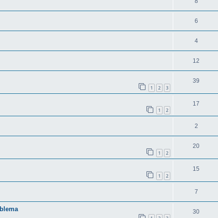
8
6
4
12
39
1
2
3
17
1
2
2
20
1
2
15
1
2
7
oblema
30