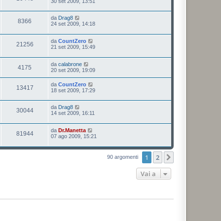
30 set 2009, 13:51
da
Drag8
8366
24 set 2009, 14:18
da
CountZero
21256
21 set 2009, 15:49
da
calabrone
4175
20 set 2009, 19:09
da
CountZero
13417
18 set 2009, 17:29
da
Drag8
30044
14 set 2009, 16:11
da
Dr.Manetta
81944
07 ago 2009, 15:21
1
2
Prossimo
90 argomenti
Vai a