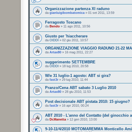
Organizzazione partenza XI raduno
da
gianluigibombatomica
»
01 set 2011, 13:59
Ferragosto Toscano
da
Bendo
»
11 ago 2011, 10:56
Giusto per 'hiaccherare
da
OIDDI
»
02 giu 2011, 10:57
ORGANIZZAZIONE VIAGGIO RADUNO 21-22 MA
da
Artax80
»
16 mag 2011, 22:27
suggerimento SETTEMBRE
da
OIDDI
»
18 lug 2010, 20:58
W/e 31 luglio-1 agosto: ABT si gira?
da
fast3r
»
29 lug 2010, 11:44
Pranzo/Cena ABT sabato 3 Luglio 2010
da
Artax80
»
28 giu 2010, 11:53
Post decisionale ABT pistata 2010: 15 giugno?
da
fast3r
»
16 apr 2010, 00:24
ABT 2010 - L'anno del Contatto (del ginocchio a 
da
Dr.Manetta
»
12 gen 2010, 13:00
9-10-11/4/2010 MOTOMAREMMA Monticello Amia