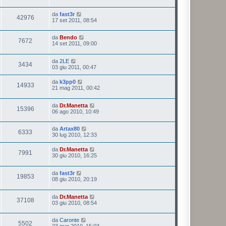
da
fast3r
42976
17 set 2011, 08:54
da
Bendo
7672
14 set 2011, 09:00
da
2LE
3434
03 giu 2011, 00:47
da
k3pp0
14933
21 mag 2011, 00:42
da
Dr.Manetta
15396
06 ago 2010, 10:49
da
Artax80
6333
30 lug 2010, 12:33
da
Dr.Manetta
7991
30 giu 2010, 16:25
da
fast3r
19853
08 giu 2010, 20:19
da
Dr.Manetta
37108
03 giu 2010, 08:54
da
Caronte
5502