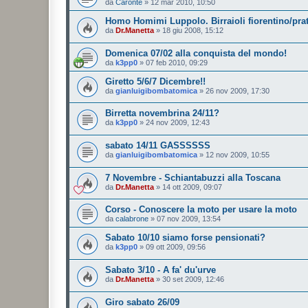
da
Caronte
»
12 mar 2010, 10:50
Homo Homimi Luppolo. Birraioli fiorentino/prat
da
Dr.Manetta
»
18 giu 2008, 15:12
Domenica 07/02 alla conquista del mondo!
da
k3pp0
»
07 feb 2010, 09:29
Giretto 5/6/7 Dicembre!!
da
gianluigibombatomica
»
26 nov 2009, 17:30
Birretta novembrina 24/11?
da
k3pp0
»
24 nov 2009, 12:43
sabato 14/11 GASSSSSS
da
gianluigibombatomica
»
12 nov 2009, 10:55
7 Novembre - Schiantabuzzi alla Toscana
da
Dr.Manetta
»
14 ott 2009, 09:07
Corso - Conoscere la moto per usare la moto
da
calabrone
»
07 nov 2009, 13:54
Sabato 10/10 siamo forse pensionati?
da
k3pp0
»
09 ott 2009, 09:56
Sabato 3/10 - A fa' du'urve
da
Dr.Manetta
»
30 set 2009, 12:46
Giro sabato 26/09