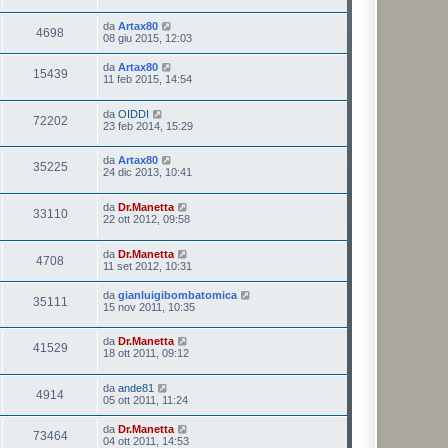
da
Artax80
4698
08 giu 2015, 12:03
da
Artax80
15439
11 feb 2015, 14:54
da
OIDDI
72202
23 feb 2014, 15:29
da
Artax80
35225
24 dic 2013, 10:41
da
Dr.Manetta
33110
22 ott 2012, 09:58
da
Dr.Manetta
4708
11 set 2012, 10:31
da
gianluigibombatomica
35111
15 nov 2011, 10:35
da
Dr.Manetta
41529
18 ott 2011, 09:12
da
ande81
4914
05 ott 2011, 11:24
da
Dr.Manetta
73464
04 ott 2011, 14:53