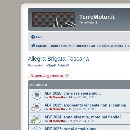
TerreMotor.it
TerreMotor.it
FAQ
Portale
Indice Forum
Ritrovi e Giri
Raduni e uscite
A
Allegra Brigata Toscana
Moderatori:
k3pp0
,
Artax80
Nuovo argomento
ARGOMENTI
ABT 2026: chi visse sperando...
da
Dr.Manetta
»
14 gen 2026, 09:25
ABT 2025: argomento vincente non si cambia
da
Dr.Manetta
»
15 gen 2025, 15:06
ABT 2024: anno bisestile, moto nel fienile?
da
Dr.Manetta
»
09 gen 2024, 11:29
ABT 2023: ormai è tradizione