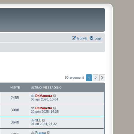
Iscriviti
Login
1
2
Prossimo
90 argomenti
VISITE
ULTIMO MESSAGGIO
da
Dr.Manetta
2455
03 apr 2026, 10:04
da
Dr.Manetta
3008
20 gen 2025, 16:25
da
2LE
3648
01 ott 2024, 21:32
da
Franca