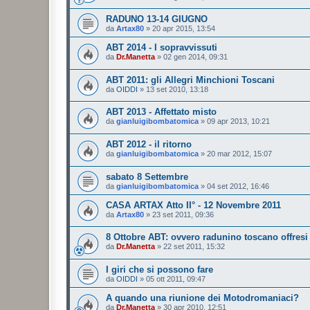
RADUNO 13-14 GIUGNO
da
Artax80
»
20 apr 2015, 13:54
ABT 2014 - I sopravvissuti
da
Dr.Manetta
»
02 gen 2014, 09:31
ABT 2011: gli Allegri Minchioni Toscani
da
OIDDI
»
13 set 2010, 13:18
ABT 2013 - Affettato misto
da
gianluigibombatomica
»
09 apr 2013, 10:21
ABT 2012 - il ritorno
da
gianluigibombatomica
»
20 mar 2012, 15:07
sabato 8 Settembre
da
gianluigibombatomica
»
04 set 2012, 16:46
CASA ARTAX Atto II° - 12 Novembre 2011
da
Artax80
»
23 set 2011, 09:36
8 Ottobre ABT: ovvero radunino toscano offresi
da
Dr.Manetta
»
22 set 2011, 15:32
I giri che si possono fare
da
OIDDI
»
05 ott 2011, 09:47
A quando una riunione dei Motodromaniaci?
da
Dr.Manetta
»
30 apr 2010, 12:51