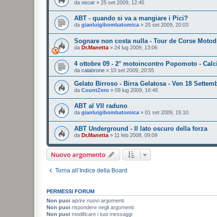
da
oscar
»
25 set 2009, 12:45
ABT - quando si va a mangiare i Pici?
da
gianluigibombatomica
»
20 set 2009, 20:03
Sognare non costa nulla - Tour de Corse Moto
da
Dr.Manetta
»
24 lug 2009, 13:06
4 ottobre 09 - 2° motoincontro Popomoto - Calc
da
calabrone
»
10 set 2009, 20:55
Gelato Birroso - Birra Gelatosa - Ven 18 Settem
da
CountZero
»
09 lug 2009, 16:46
ABT al VII raduno
da
gianluigibombatomica
»
01 set 2009, 15:10
ABT Underground - Il lato oscuro della forza
da
Dr.Manetta
»
11 feb 2008, 09:09
Nuovo argomento
Torna all’Indice della Board
PERMESSI FORUM
Non puoi
aprire nuovi argomenti
Non puoi
rispondere negli argomenti
Non puoi
modificare i tuoi messaggi