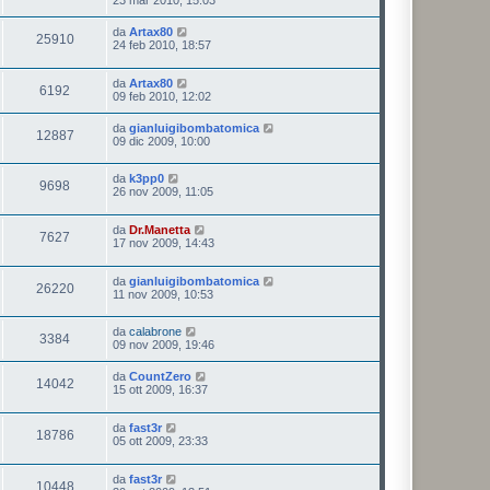
23 mar 2010, 15:03
da
Artax80
25910
24 feb 2010, 18:57
da
Artax80
6192
09 feb 2010, 12:02
da
gianluigibombatomica
12887
09 dic 2009, 10:00
da
k3pp0
9698
26 nov 2009, 11:05
da
Dr.Manetta
7627
17 nov 2009, 14:43
da
gianluigibombatomica
26220
11 nov 2009, 10:53
da
calabrone
3384
09 nov 2009, 19:46
da
CountZero
14042
15 ott 2009, 16:37
da
fast3r
18786
05 ott 2009, 23:33
da
fast3r
10448