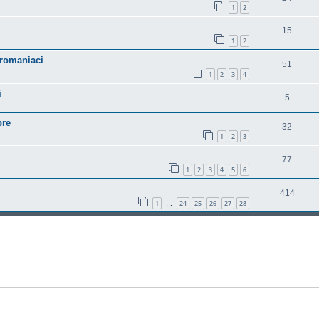
1
2
15
1
2
dromaniaci
51
1
2
3
4
i
5
bre
32
1
2
3
77
1
2
3
4
5
6
414
1
24
25
26
27
28
…