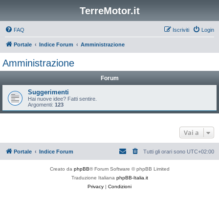
TerreMotor.it
FAQ
Iscriviti
Login
Portale
Indice Forum
Amministrazione
Amministrazione
Forum
Suggerimenti
Hai nuove idee? Fatti sentire.
Argomenti:
123
Vai a
Portale
Indice Forum
Tutti gli orari sono
UTC+02:00
Creato da
phpBB
® Forum Software © phpBB Limited
Traduzione Italiana
phpBB-Italia.it
Privacy
|
Condizioni