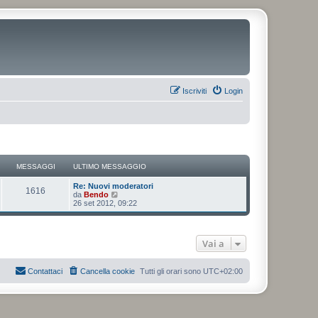
Iscriviti
Login
MESSAGGI
ULTIMO MESSAGGIO
Re: Nuovi moderatori
1616
V
da
Bendo
e
26 set 2012, 09:22
d
i
u
l
Vai a
t
i
m
o
Contattaci
Cancella cookie
Tutti gli orari sono
UTC+02:00
m
e
s
s
a