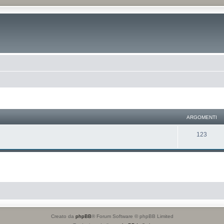
ARGOMENTI
123
Creato da
phpBB
® Forum Software © phpBB Limited