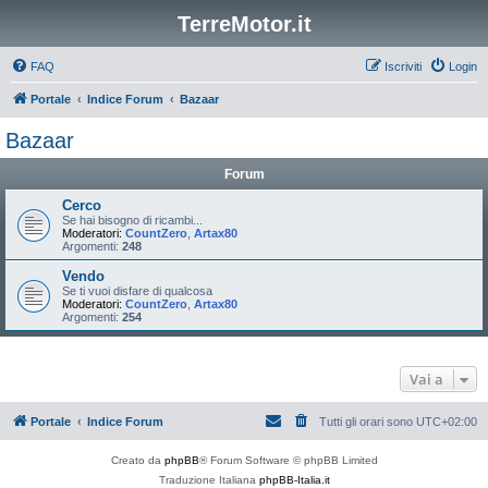
TerreMotor.it
FAQ
Iscriviti
Login
Portale
Indice Forum
Bazaar
Bazaar
Forum
Cerco
Se hai bisogno di ricambi...
Moderatori:
CountZero
,
Artax80
Argomenti:
248
Vendo
Se ti vuoi disfare di qualcosa
Moderatori:
CountZero
,
Artax80
Argomenti:
254
Vai a
Portale
Indice Forum
Tutti gli orari sono
UTC+02:00
Creato da
phpBB
® Forum Software © phpBB Limited
Traduzione Italiana
phpBB-Italia.it