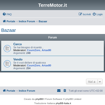
TerreMotor.it
FAQ
Iscriviti
Login
Portale
Indice Forum
Bazaar
Bazaar
Forum
Cerco
Se hai bisogno di ricambi...
Moderatori:
CountZero
,
Artax80
Argomenti:
248
Vendo
Se ti vuoi disfare di qualcosa
Moderatori:
CountZero
,
Artax80
Argomenti:
254
Vai a
Portale
Indice Forum
Tutti gli orari sono
UTC+02:00
Creato da
phpBB
® Forum Software © phpBB Limited
Traduzione Italiana
phpBB-Italia.it