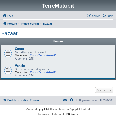
TerreMotor.it
FAQ
Iscriviti
Login
Portale
Indice Forum
Bazaar
Bazaar
Forum
Cerco
Se hai bisogno di ricambi...
Moderatori:
CountZero
,
Artax80
Argomenti:
248
Vendo
Se ti vuoi disfare di qualcosa
Moderatori:
CountZero
,
Artax80
Argomenti:
254
Vai a
Portale
Indice Forum
Tutti gli orari sono
UTC+02:00
Creato da
phpBB
® Forum Software © phpBB Limited
Traduzione Italiana
phpBB-Italia.it