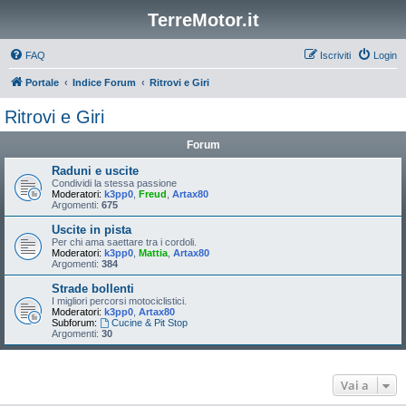
TerreMotor.it
FAQ
Iscriviti
Login
Portale
Indice Forum
Ritrovi e Giri
Ritrovi e Giri
Forum
Raduni e uscite
Condividi la stessa passione
Moderatori:
k3pp0
,
Freud
,
Artax80
Argomenti:
675
Uscite in pista
Per chi ama saettare tra i cordoli.
Moderatori:
k3pp0
,
Mattia
,
Artax80
Argomenti:
384
Strade bollenti
I migliori percorsi motociclistici.
Moderatori:
k3pp0
,
Artax80
Subforum:
Cucine & Pit Stop
Argomenti:
30
Vai a