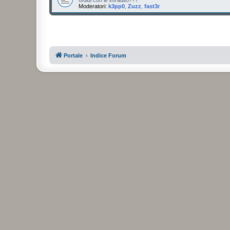
Moderatori:
k3pp0
,
Zuzz
,
fast3r
Portale
Indice Forum