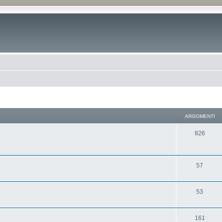
ARGOMENTI
826
57
53
161