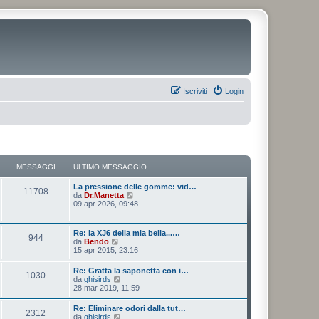
Iscriviti
Login
MESSAGGI
ULTIMO MESSAGGIO
La pressione delle gomme: vid…
11708
V
da
Dr.Manetta
e
09 apr 2026, 09:48
d
i
u
Re: la XJ6 della mia bella...…
944
l
V
da
Bendo
t
e
15 apr 2015, 23:16
i
d
m
i
Re: Gratta la saponetta con i…
o
1030
u
V
da
ghisirds
m
l
e
28 mar 2019, 11:59
e
t
d
s
i
i
s
Re: Eliminare odori dalla tut…
m
2312
u
a
V
da
ghisirds
o