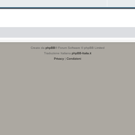
Creato da
phpBB
® Forum Software © phpBB Limited
Traduzione Italiana
phpBB-Italia.it
Privacy
|
Condizioni