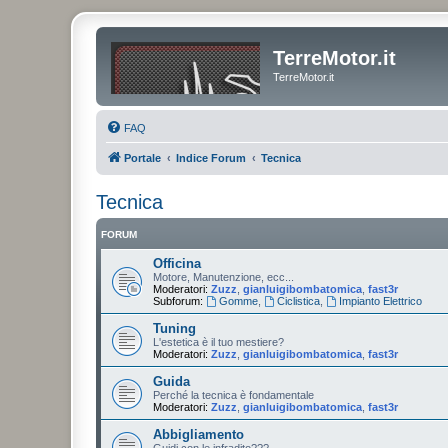
TerreMotor.it
TerreMotor.it
FAQ
Portale
Indice Forum
Tecnica
Tecnica
FORUM
Officina
Motore, Manutenzione, ecc...
Moderatori:
Zuzz
,
gianluigibombatomica
,
fast3r
Subforum:
Gomme
,
Ciclistica
,
Impianto Elettrico
Tuning
L'estetica è il tuo mestiere?
Moderatori:
Zuzz
,
gianluigibombatomica
,
fast3r
Guida
Perché la tecnica è fondamentale
Moderatori:
Zuzz
,
gianluigibombatomica
,
fast3r
Abbigliamento
Guidi con le infradito???