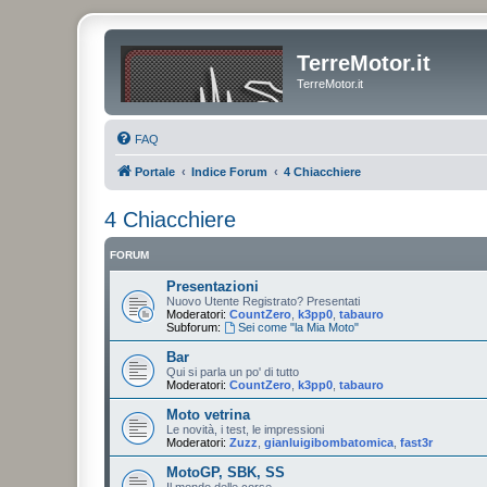
TerreMotor.it
TerreMotor.it
FAQ
Portale
Indice Forum
4 Chiacchiere
4 Chiacchiere
FORUM
Presentazioni
Nuovo Utente Registrato? Presentati
Moderatori:
CountZero
,
k3pp0
,
tabauro
Subforum:
Sei come "la Mia Moto"
Bar
Qui si parla un po' di tutto
Moderatori:
CountZero
,
k3pp0
,
tabauro
Moto vetrina
Le novità, i test, le impressioni
Moderatori:
Zuzz
,
gianluigibombatomica
,
fast3r
MotoGP, SBK, SS
Il mondo delle corse.