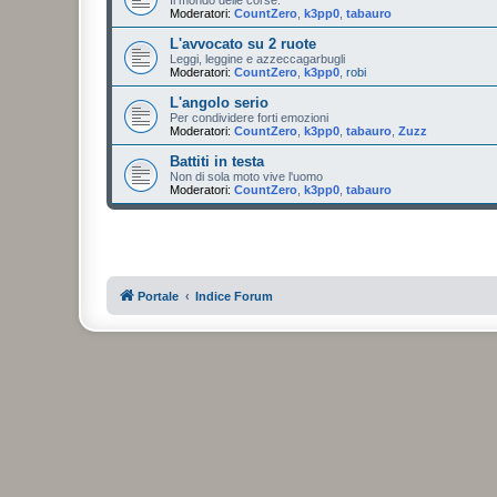
Moderatori:
CountZero
,
k3pp0
,
tabauro
L'avvocato su 2 ruote
Leggi, leggine e azzeccagarbugli
Moderatori:
CountZero
,
k3pp0
,
robi
L'angolo serio
Per condividere forti emozioni
Moderatori:
CountZero
,
k3pp0
,
tabauro
,
Zuzz
Battiti in testa
Non di sola moto vive l'uomo
Moderatori:
CountZero
,
k3pp0
,
tabauro
Portale
Indice Forum