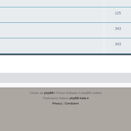
125
343
343
Creato da
phpBB
® Forum Software © phpBB Limited
Traduzione Italiana
phpBB-Italia.it
Privacy
|
Condizioni