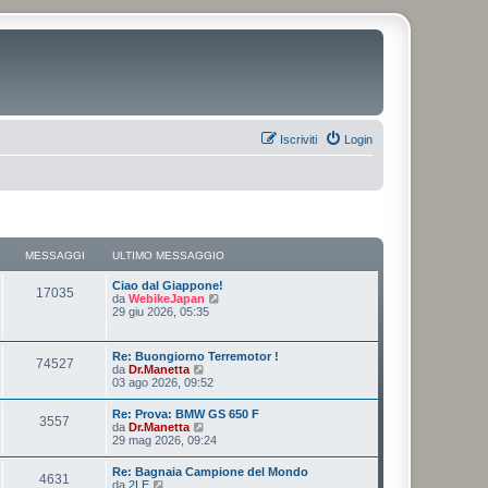
Iscriviti
Login
MESSAGGI
ULTIMO MESSAGGIO
Ciao dal Giappone!
17035
V
da
WebikeJapan
e
29 giu 2026, 05:35
d
i
u
Re: Buongiorno Terremotor !
74527
l
V
da
Dr.Manetta
t
e
03 ago 2026, 09:52
i
d
m
i
Re: Prova: BMW GS 650 F
o
3557
u
V
da
Dr.Manetta
m
l
e
29 mag 2026, 09:24
e
t
d
s
i
i
s
Re: Bagnaia Campione del Mondo
m
4631
u
a
V
da
2LE
o