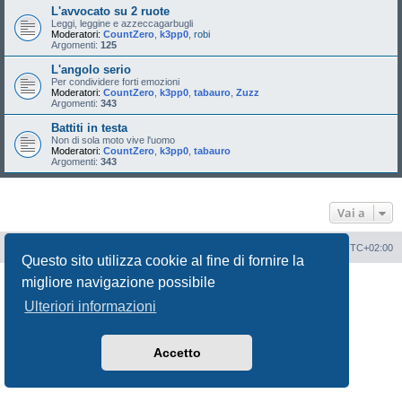
L'avvocato su 2 ruote
Leggi, leggine e azzeccagarbugli
Moderatori:
CountZero
,
k3pp0
,
robi
Argomenti:
125
L'angolo serio
Per condividere forti emozioni
Moderatori:
CountZero
,
k3pp0
,
tabauro
,
Zuzz
Argomenti:
343
Battiti in testa
Non di sola moto vive l'uomo
Moderatori:
CountZero
,
k3pp0
,
tabauro
Argomenti:
343
Vai a
Portale
Indice Forum
Tutti gli orari sono
UTC+02:00
Questo sito utilizza cookie al fine di fornire la
migliore navigazione possibile
Creato da
phpBB
® Forum Software © phpBB Limited
Traduzione Italiana
phpBB-Italia.it
Ulteriori informazioni
Privacy
|
Condizioni
Accetto