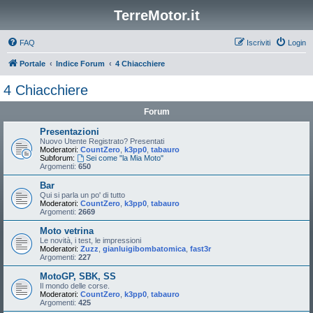
TerreMotor.it
FAQ
Iscriviti
Login
Portale
Indice Forum
4 Chiacchiere
4 Chiacchiere
Forum
Presentazioni
Nuovo Utente Registrato? Presentati
Moderatori:
CountZero
,
k3pp0
,
tabauro
Subforum:
Sei come "la Mia Moto"
Argomenti:
650
Bar
Qui si parla un po' di tutto
Moderatori:
CountZero
,
k3pp0
,
tabauro
Argomenti:
2669
Moto vetrina
Le novità, i test, le impressioni
Moderatori:
Zuzz
,
gianluigibombatomica
,
fast3r
Argomenti:
227
MotoGP, SBK, SS
Il mondo delle corse.
Moderatori:
CountZero
,
k3pp0
,
tabauro
Argomenti:
425