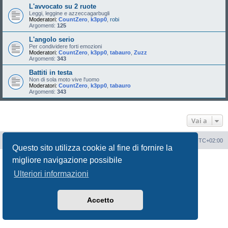
L'avvocato su 2 ruote
Leggi, leggine e azzeccagarbugli
Moderatori:
CountZero
,
k3pp0
,
robi
Argomenti:
125
L'angolo serio
Per condividere forti emozioni
Moderatori:
CountZero
,
k3pp0
,
tabauro
,
Zuzz
Argomenti:
343
Battiti in testa
Non di sola moto vive l'uomo
Moderatori:
CountZero
,
k3pp0
,
tabauro
Argomenti:
343
Vai a
Portale
Indice Forum
Tutti gli orari sono
UTC+02:00
Questo sito utilizza cookie al fine di fornire la
migliore navigazione possibile
Creato da
phpBB
® Forum Software © phpBB Limited
Traduzione Italiana
phpBB-Italia.it
Ulteriori informazioni
Privacy
|
Condizioni
Accetto