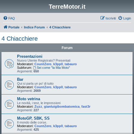
TerreMotor.it
FAQ
Iscriviti
Login
Portale
Indice Forum
4 Chiacchiere
4 Chiacchiere
Forum
Presentazioni
Nuovo Utente Registrato? Presentati
Moderatori:
CountZero
,
k3pp0
,
tabauro
Subforum:
Sei come "la Mia Moto"
Argomenti:
650
Bar
Qui si parla un po' di tutto
Moderatori:
CountZero
,
k3pp0
,
tabauro
Argomenti:
2669
Moto vetrina
Le novità, i test, le impressioni
Moderatori:
Zuzz
,
gianluigibombatomica
,
fast3r
Argomenti:
227
MotoGP, SBK, SS
Il mondo delle corse.
Moderatori:
CountZero
,
k3pp0
,
tabauro
Argomenti:
425