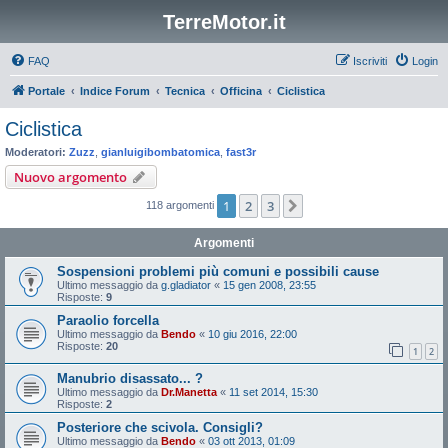
TerreMotor.it
FAQ
Iscriviti
Login
Portale
Indice Forum
Tecnica
Officina
Ciclistica
Ciclistica
Moderatori:
Zuzz
,
gianluigibombatomica
,
fast3r
Nuovo argomento
1
2
3
Prossimo
118 argomenti
Argomenti
Sospensioni problemi più comuni e possibili cause
Ultimo messaggio da
g.gladiator
«
15 gen 2008, 23:55
Risposte:
9
Paraolio forcella
Ultimo messaggio da
Bendo
«
10 giu 2016, 22:00
Risposte:
20
1
2
Manubrio disassato... ?
Ultimo messaggio da
Dr.Manetta
«
11 set 2014, 15:30
Risposte:
2
Posteriore che scivola. Consigli?
Ultimo messaggio da
Bendo
«
03 ott 2013, 01:09