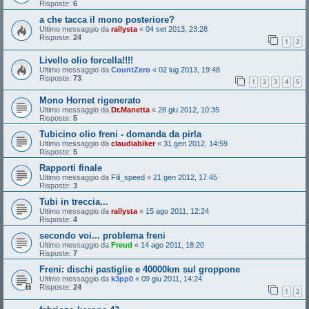
Risposte:
6
a che tacca il mono posteriore?
Ultimo messaggio da
rallysta
«
04 set 2013, 23:28
Risposte:
24
1
2
Livello olio forcella!!!!
Ultimo messaggio da
CountZero
«
02 lug 2013, 19:48
Risposte:
73
1
2
3
4
5
Mono Hornet rigenerato
Ultimo messaggio da
Dr.Manetta
«
28 giu 2012, 10:35
Risposte:
5
Tubicino olio freni - domanda da pirla
Ultimo messaggio da
claudiabiker
«
31 gen 2012, 14:59
Risposte:
5
Rapporti finale
Ultimo messaggio da
Fili_speed
«
21 gen 2012, 17:45
Risposte:
3
Tubi in treccia...
Ultimo messaggio da
rallysta
«
15 ago 2011, 12:24
Risposte:
4
secondo voi... problema freni
Ultimo messaggio da
Freud
«
14 ago 2011, 18:20
Risposte:
7
Freni: dischi pastiglie e 40000km sul groppone
Ultimo messaggio da
k3pp0
«
09 giu 2011, 14:24
Risposte:
24
1
2