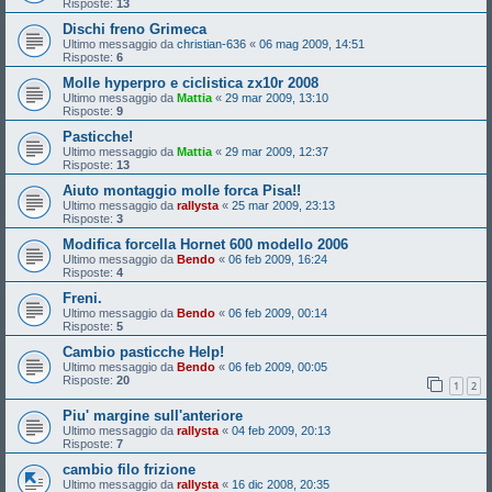
Risposte:
13
Dischi freno Grimeca
Ultimo messaggio da
christian-636
«
06 mag 2009, 14:51
Risposte:
6
Molle hyperpro e ciclistica zx10r 2008
Ultimo messaggio da
Mattia
«
29 mar 2009, 13:10
Risposte:
9
Pasticche!
Ultimo messaggio da
Mattia
«
29 mar 2009, 12:37
Risposte:
13
Aiuto montaggio molle forca Pisa!!
Ultimo messaggio da
rallysta
«
25 mar 2009, 23:13
Risposte:
3
Modifica forcella Hornet 600 modello 2006
Ultimo messaggio da
Bendo
«
06 feb 2009, 16:24
Risposte:
4
Freni.
Ultimo messaggio da
Bendo
«
06 feb 2009, 00:14
Risposte:
5
Cambio pasticche Help!
Ultimo messaggio da
Bendo
«
06 feb 2009, 00:05
Risposte:
20
1
2
Piu' margine sull'anteriore
Ultimo messaggio da
rallysta
«
04 feb 2009, 20:13
Risposte:
7
cambio filo frizione
Ultimo messaggio da
rallysta
«
16 dic 2008, 20:35