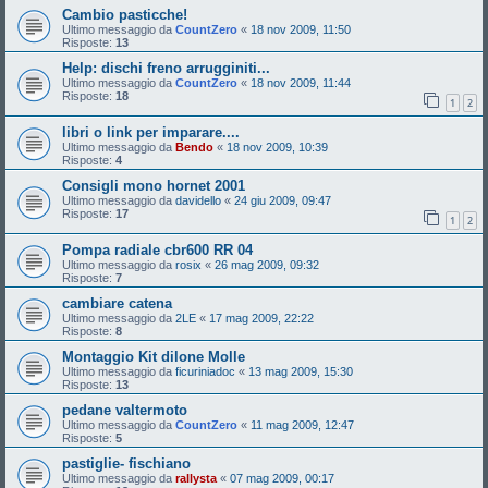
Cambio pasticche!
Ultimo messaggio da
CountZero
«
18 nov 2009, 11:50
Risposte:
13
Help: dischi freno arrugginiti...
Ultimo messaggio da
CountZero
«
18 nov 2009, 11:44
Risposte:
18
1
2
libri o link per imparare....
Ultimo messaggio da
Bendo
«
18 nov 2009, 10:39
Risposte:
4
Consigli mono hornet 2001
Ultimo messaggio da
davidello
«
24 giu 2009, 09:47
Risposte:
17
1
2
Pompa radiale cbr600 RR 04
Ultimo messaggio da
rosix
«
26 mag 2009, 09:32
Risposte:
7
cambiare catena
Ultimo messaggio da
2LE
«
17 mag 2009, 22:22
Risposte:
8
Montaggio Kit dilone Molle
Ultimo messaggio da
ficuriniadoc
«
13 mag 2009, 15:30
Risposte:
13
pedane valtermoto
Ultimo messaggio da
CountZero
«
11 mag 2009, 12:47
Risposte:
5
pastiglie- fischiano
Ultimo messaggio da
rallysta
«
07 mag 2009, 00:17