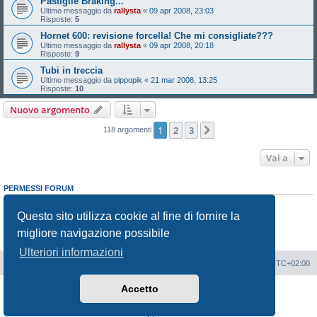
Pastiglie Braking...
Ultimo messaggio da
rallysta
«
09 apr 2008, 23:03
Risposte:
5
Hornet 600: revisione forcella! Che mi consigliate???
Ultimo messaggio da
rallysta
«
09 apr 2008, 20:18
Risposte:
9
Tubi in treccia
Ultimo messaggio da
pippopik
«
21 mar 2008, 13:25
Risposte:
10
Nuovo argomento
1
2
3
Prossimo
118 argomenti
Vai a
PERMESSI FORUM
Non puoi
aprire nuovi argomenti
Non puoi
rispondere negli argomenti
Questo sito utilizza cookie al fine di fornire la
Non puoi
modificare i tuoi messaggi
migliore navigazione possibile
Non puoi
cancellare i tuoi messaggi
Non puoi
inviare allegati
Ulteriori informazioni
Portale
Indice Forum
Tutti gli orari sono
UTC+02:00
Accetto
Creato da
phpBB
® Forum Software © phpBB Limited
Traduzione Italiana
phpBB-Italia.it
Privacy
|
Condizioni