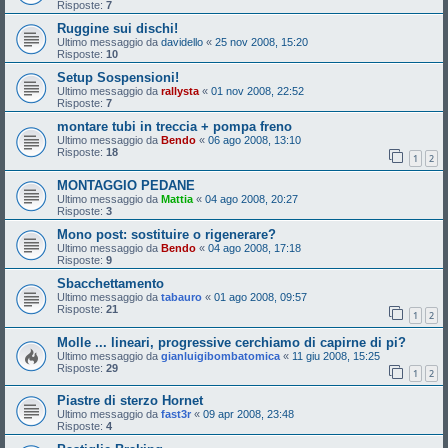
Risposte:
7
Ruggine sui dischi!
Ultimo messaggio da
davidello
«
25 nov 2008, 15:20
Risposte:
10
Setup Sospensioni!
Ultimo messaggio da
rallysta
«
01 nov 2008, 22:52
Risposte:
7
montare tubi in treccia + pompa freno
Ultimo messaggio da
Bendo
«
06 ago 2008, 13:10
Risposte:
18
1
2
MONTAGGIO PEDANE
Ultimo messaggio da
Mattia
«
04 ago 2008, 20:27
Risposte:
3
Mono post: sostituire o rigenerare?
Ultimo messaggio da
Bendo
«
04 ago 2008, 17:18
Risposte:
9
Sbacchettamento
Ultimo messaggio da
tabauro
«
01 ago 2008, 09:57
Risposte:
21
1
2
Molle ... lineari, progressive cerchiamo di capirne di pi?
Ultimo messaggio da
gianluigibombatomica
«
11 giu 2008, 15:25
Risposte:
29
1
2
Piastre di sterzo Hornet
Ultimo messaggio da
fast3r
«
09 apr 2008, 23:48
Risposte:
4