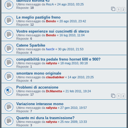
fabriozo korona 43
Ultimo messaggio da
RezA
«
24 ago 2010, 03:25
Risposte:
18
1
2
Le meglio pastiglie freno
Ultimo messaggio da
Bendo
«
20 ago 2010, 23:42
Risposte:
12
Vostre esperienze sui cuscinetti di sterzo
Ultimo messaggio da
Bendo
«
16 lug 2010, 11:04
Risposte:
6
Catene Sparbike
Ultimo messaggio da
fast3r
«
30 giu 2010, 21:53
Risposte:
4
compatibilità tra pedale freno hornet 600 e 900?
Ultimo messaggio da
rallysta
«
18 mag 2010, 00:18
Risposte:
1
smontare mono originale
Ultimo messaggio da
claudiabiker
«
14 apr 2010, 23:25
Risposte:
4
Problemi di accensione
Ultimo messaggio da
Dr.Manetta
«
21 feb 2011, 19:24
Risposte:
17
1
2
Variazione interasse mono
Ultimo messaggio da
rallysta
«
27 gen 2010, 19:57
Risposte:
7
Quanto mi dura la trasmissione?
Ultimo messaggio da
rallysta
«
25 nov 2009, 13:33
Risposte:
3