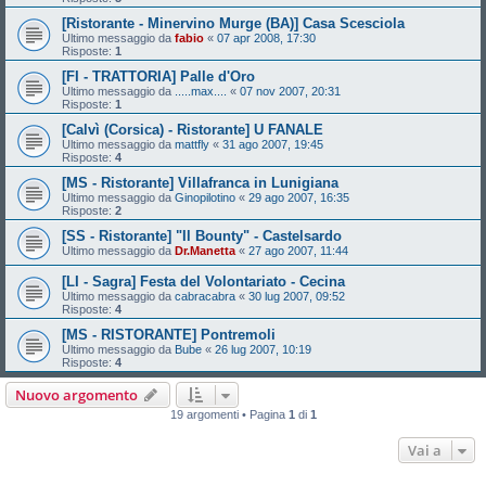
[Ristorante - Minervino Murge (BA)] Casa Scesciola
Ultimo messaggio da
fabio
«
07 apr 2008, 17:30
Risposte:
1
[FI - TRATTORIA] Palle d'Oro
Ultimo messaggio da
.....max....
«
07 nov 2007, 20:31
Risposte:
1
[Calvì (Corsica) - Ristorante] U FANALE
Ultimo messaggio da
mattfly
«
31 ago 2007, 19:45
Risposte:
4
[MS - Ristorante] Villafranca in Lunigiana
Ultimo messaggio da
Ginopilotino
«
29 ago 2007, 16:35
Risposte:
2
[SS - Ristorante] "Il Bounty" - Castelsardo
Ultimo messaggio da
Dr.Manetta
«
27 ago 2007, 11:44
[LI - Sagra] Festa del Volontariato - Cecina
Ultimo messaggio da
cabracabra
«
30 lug 2007, 09:52
Risposte:
4
[MS - RISTORANTE] Pontremoli
Ultimo messaggio da
Bube
«
26 lug 2007, 10:19
Risposte:
4
Nuovo argomento
19 argomenti • Pagina
1
di
1
Vai a