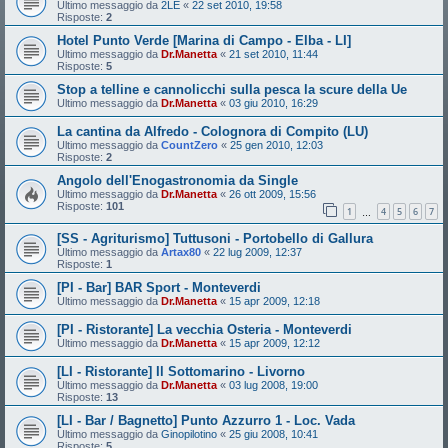
Ultimo messaggio da
2LE
«
22 set 2010, 19:58
Risposte:
2
Hotel Punto Verde [Marina di Campo - Elba - LI]
Ultimo messaggio da
Dr.Manetta
«
21 set 2010, 11:44
Risposte:
5
Stop a telline e cannolicchi sulla pesca la scure della Ue
Ultimo messaggio da
Dr.Manetta
«
03 giu 2010, 16:29
La cantina da Alfredo - Colognora di Compito (LU)
Ultimo messaggio da
CountZero
«
25 gen 2010, 12:03
Risposte:
2
Angolo dell'Enogastronomia da Single
Ultimo messaggio da
Dr.Manetta
«
26 ott 2009, 15:56
Risposte:
101
1
4
5
6
7
…
[SS - Agriturismo] Tuttusoni - Portobello di Gallura
Ultimo messaggio da
Artax80
«
22 lug 2009, 12:37
Risposte:
1
[PI - Bar] BAR Sport - Monteverdi
Ultimo messaggio da
Dr.Manetta
«
15 apr 2009, 12:18
[PI - Ristorante] La vecchia Osteria - Monteverdi
Ultimo messaggio da
Dr.Manetta
«
15 apr 2009, 12:12
[LI - Ristorante] Il Sottomarino - Livorno
Ultimo messaggio da
Dr.Manetta
«
03 lug 2008, 19:00
Risposte:
13
[LI - Bar / Bagnetto] Punto Azzurro 1 - Loc. Vada
Ultimo messaggio da
Ginopilotino
«
25 giu 2008, 10:41
Risposte:
5