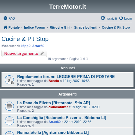
TerreMotor.it
FAQ
Iscriviti
Login
Portale
Indice Forum
Ritrovi e Giri
Strade bollenti
Cucine & Pit Stop
Cucine & Pit Stop
Moderatori:
k3pp0
,
Artax80
Nuovo argomento
19 argomenti • Pagina
1
di
1
Annunci
Regolamento forum: LEGGERE PRIMA DI POSTARE
Ultimo messaggio da
Bendo
«
12 lug 2007, 10:56
Risposte:
1
Argomenti
La Rana da Filetto [Ristorante, Stia AR]
Ultimo messaggio da
claudiabiker
«
29 ago 2016, 16:00
Risposte:
2
La Conchiglia [Ristorante Pizzeria - Bibbona LI]
Ultimo messaggio da
Artax80
«
22 set 2010, 22:36
Risposte:
4
Nonna Stella [Agriturismo Bibbona LI]