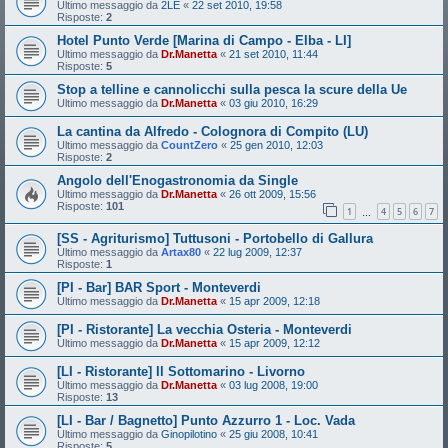
Ultimo messaggio da
2LE
«
22 set 2010, 19:58
Risposte:
2
Hotel Punto Verde [Marina di Campo - Elba - LI]
Ultimo messaggio da
Dr.Manetta
«
21 set 2010, 11:44
Risposte:
5
Stop a telline e cannolicchi sulla pesca la scure della Ue
Ultimo messaggio da
Dr.Manetta
«
03 giu 2010, 16:29
La cantina da Alfredo - Colognora di Compito (LU)
Ultimo messaggio da
CountZero
«
25 gen 2010, 12:03
Risposte:
2
Angolo dell'Enogastronomia da Single
Ultimo messaggio da
Dr.Manetta
«
26 ott 2009, 15:56
Risposte:
101
1
4
5
6
7
…
[SS - Agriturismo] Tuttusoni - Portobello di Gallura
Ultimo messaggio da
Artax80
«
22 lug 2009, 12:37
Risposte:
1
[PI - Bar] BAR Sport - Monteverdi
Ultimo messaggio da
Dr.Manetta
«
15 apr 2009, 12:18
[PI - Ristorante] La vecchia Osteria - Monteverdi
Ultimo messaggio da
Dr.Manetta
«
15 apr 2009, 12:12
[LI - Ristorante] Il Sottomarino - Livorno
Ultimo messaggio da
Dr.Manetta
«
03 lug 2008, 19:00
Risposte:
13
[LI - Bar / Bagnetto] Punto Azzurro 1 - Loc. Vada
Ultimo messaggio da
Ginopilotino
«
25 giu 2008, 10:41
Risposte:
5