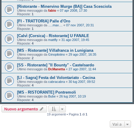
[Ristorante - Minervino Murge (BA)] Casa Scesciola
Ultimo messaggio da
fabio
«
07 apr 2008, 17:30
Risposte:
1
[FI - TRATTORIA] Palle d'Oro
Ultimo messaggio da
.....max....
«
07 nov 2007, 20:31
Risposte:
1
[Calvì (Corsica) - Ristorante] U FANALE
Ultimo messaggio da
mattfly
«
31 ago 2007, 19:45
Risposte:
4
[MS - Ristorante] Villafranca in Lunigiana
Ultimo messaggio da
Ginopilotino
«
29 ago 2007, 16:35
Risposte:
2
[SS - Ristorante] "Il Bounty" - Castelsardo
Ultimo messaggio da
Dr.Manetta
«
27 ago 2007, 11:44
[LI - Sagra] Festa del Volontariato - Cecina
Ultimo messaggio da
cabracabra
«
30 lug 2007, 09:52
Risposte:
4
[MS - RISTORANTE] Pontremoli
Ultimo messaggio da
Bube
«
26 lug 2007, 10:19
Risposte:
4
Nuovo argomento
19 argomenti • Pagina
1
di
1
Vai a