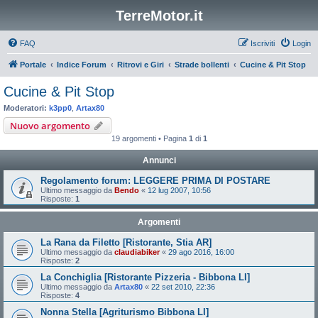
TerreMotor.it
FAQ
Iscriviti
Login
Portale
Indice Forum
Ritrovi e Giri
Strade bollenti
Cucine & Pit Stop
Cucine & Pit Stop
Moderatori:
k3pp0
,
Artax80
Nuovo argomento
19 argomenti • Pagina
1
di
1
Annunci
Regolamento forum: LEGGERE PRIMA DI POSTARE
Ultimo messaggio da
Bendo
«
12 lug 2007, 10:56
Risposte:
1
Argomenti
La Rana da Filetto [Ristorante, Stia AR]
Ultimo messaggio da
claudiabiker
«
29 ago 2016, 16:00
Risposte:
2
La Conchiglia [Ristorante Pizzeria - Bibbona LI]
Ultimo messaggio da
Artax80
«
22 set 2010, 22:36
Risposte:
4
Nonna Stella [Agriturismo Bibbona LI]