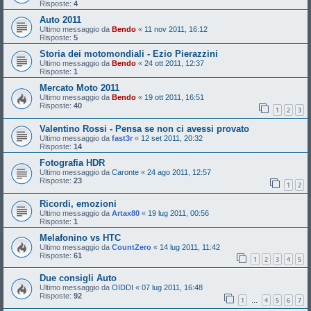
Risposte:
4
Auto 2011
Ultimo messaggio da
Bendo
«
11 nov 2011, 16:12
Risposte:
5
Storia dei motomondiali - Ezio Pierazzini
Ultimo messaggio da
Bendo
«
24 ott 2011, 12:37
Risposte:
1
Mercato Moto 2011
Ultimo messaggio da
Bendo
«
19 ott 2011, 16:51
Risposte:
40
1
2
3
Valentino Rossi - Pensa se non ci avessi provato
Ultimo messaggio da
fast3r
«
12 set 2011, 20:32
Risposte:
14
Fotografia HDR
Ultimo messaggio da
Caronte
«
24 ago 2011, 12:57
Risposte:
23
1
2
Ricordi, emozioni
Ultimo messaggio da
Artax80
«
19 lug 2011, 00:56
Risposte:
1
Melafonino vs HTC
Ultimo messaggio da
CountZero
«
14 lug 2011, 11:42
Risposte:
61
1
2
3
4
5
Due consigli Auto
Ultimo messaggio da
OIDDI
«
07 lug 2011, 16:48
Risposte:
92
1
4
5
6
7
…