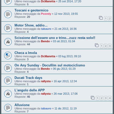
Ultimo messaggio da
Dr.Manetta
«
25 set 2014, 17:20
Risposte:
5
Toscani e geotermico
Ultimo messaggio da
Poorely
«
12 nov 2013, 19:55
Risposte:
20
1
2
Motor Show, addio...
Ultimo messaggio da
tabauro
«
21 ott 2013, 16:36
Risposte:
4
Scissione dell'essere uno e trino...zuzz resta solo!!
Ultimo messaggio da
Bendo
«
03 ott 2013, 01:04
Risposte:
44
1
2
3
Checa a Imola
Ultimo messaggio da
Dr.Manetta
«
03 lug 2013, 09:10
Risposte:
3
On Any Sunday - Docufilm sul motociclismo
Ultimo messaggio da
Bendo
«
06 giu 2013, 01:29
Risposte:
4
Ducati Track days
Ultimo messaggio da
rallysta
«
16 apr 2013, 12:34
Risposte:
1
L'angolo delle APP
Ultimo messaggio da
rallysta
«
26 mar 2013, 17:06
Risposte:
46
1
2
3
4
Alluvione
Ultimo messaggio da
tabauro
«
11 dic 2012, 11:19
Risposte:
7