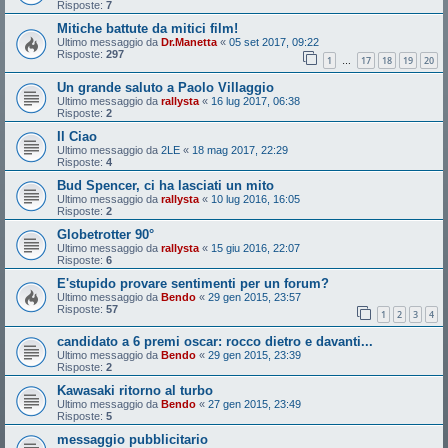
Risposte:
7
Mitiche battute da mitici film!
Ultimo messaggio da
Dr.Manetta
«
05 set 2017, 09:22
Risposte:
297
1
17
18
19
20
…
Un grande saluto a Paolo Villaggio
Ultimo messaggio da
rallysta
«
16 lug 2017, 06:38
Risposte:
2
Il Ciao
Ultimo messaggio da
2LE
«
18 mag 2017, 22:29
Risposte:
4
Bud Spencer, ci ha lasciati un mito
Ultimo messaggio da
rallysta
«
10 lug 2016, 16:05
Risposte:
2
Globetrotter 90°
Ultimo messaggio da
rallysta
«
15 giu 2016, 22:07
Risposte:
6
E'stupido provare sentimenti per un forum?
Ultimo messaggio da
Bendo
«
29 gen 2015, 23:57
Risposte:
57
1
2
3
4
candidato a 6 premi oscar: rocco dietro e davanti...
Ultimo messaggio da
Bendo
«
29 gen 2015, 23:39
Risposte:
2
Kawasaki ritorno al turbo
Ultimo messaggio da
Bendo
«
27 gen 2015, 23:49
Risposte:
5
messaggio pubblicitario