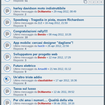
Risposte:
51
1
2
3
4
harley davidson moto indistruttibile
Ultimo messaggio da
Dr.Manetta
«
29 mag 2012, 08:49
Risposte:
2
Speedway - Tragedia in pista, muore Richardson
Ultimo messaggio da
2LE
«
16 mag 2012, 21:59
Risposte:
5
Congratulazioni rally!!!!
Ultimo messaggio da
Bendo
«
08 mag 2012, 10:26
Risposte:
10
App mobile: cercasi designer "dagliene"!
Ultimo messaggio da
fast3r
«
26 apr 2012, 22:56
Risposte:
4
Sviluppatore per progetto web
Ultimo messaggio da
Bendo
«
12 mar 2012, 17:29
Risposte:
3
Futuro elettrico
Ultimo messaggio da
Artax80
«
21 feb 2012, 01:12
Risposte:
9
Un'altro triste addio
Ultimo messaggio da
claudiabiker
«
17 apr 2012, 16:36
Risposte:
8
Tassa sul lusso
Ultimo messaggio da
Dr.Manetta
«
12 dic 2011, 09:52
Risposte:
6
Per chi ama i numeri.... Qualità della vita
Ultimo messaggio da
Dr.Manetta
«
06 dic 2011, 18:16