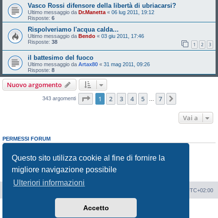
Vasco Rossi difensore della libertà di ubriacarsi?
Ultimo messaggio da
Dr.Manetta
«
06 lug 2011, 19:12
Risposte:
6
Rispolveriamo l'acqua calda...
Ultimo messaggio da
Bendo
«
03 giu 2011, 17:46
Risposte:
38
1
2
3
il battesimo del fuoco
Ultimo messaggio da
Artax80
«
31 mag 2011, 09:26
Risposte:
8
Nuovo argomento
Pagina
1
di
7
1
2
3
4
5
7
Prossimo
343 argomenti
…
Vai a
PERMESSI FORUM
Non puoi
aprire nuovi argomenti
Non puoi
rispondere negli argomenti
Questo sito utilizza cookie al fine di fornire la
Non puoi
modificare i tuoi messaggi
migliore navigazione possibile
Non puoi
cancellare i tuoi messaggi
Non puoi
inviare allegati
Ulteriori informazioni
Portale
Indice Forum
Tutti gli orari sono
UTC+02:00
Accetto
Creato da
phpBB
® Forum Software © phpBB Limited
Traduzione Italiana
phpBB-Italia.it