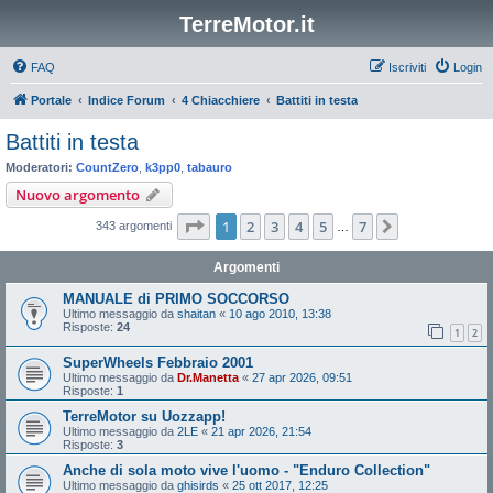
TerreMotor.it
FAQ
Iscriviti
Login
Portale
Indice Forum
4 Chiacchiere
Battiti in testa
Battiti in testa
Moderatori:
CountZero
,
k3pp0
,
tabauro
Nuovo argomento
Pagina
1
di
7
1
2
3
4
5
7
Prossimo
343 argomenti
…
Argomenti
MANUALE di PRIMO SOCCORSO
Ultimo messaggio da
shaitan
«
10 ago 2010, 13:38
Risposte:
24
1
2
SuperWheels Febbraio 2001
Ultimo messaggio da
Dr.Manetta
«
27 apr 2026, 09:51
Risposte:
1
TerreMotor su Uozzapp!
Ultimo messaggio da
2LE
«
21 apr 2026, 21:54
Risposte:
3
Anche di sola moto vive l'uomo - "Enduro Collection"
Ultimo messaggio da
ghisirds
«
25 ott 2017, 12:25