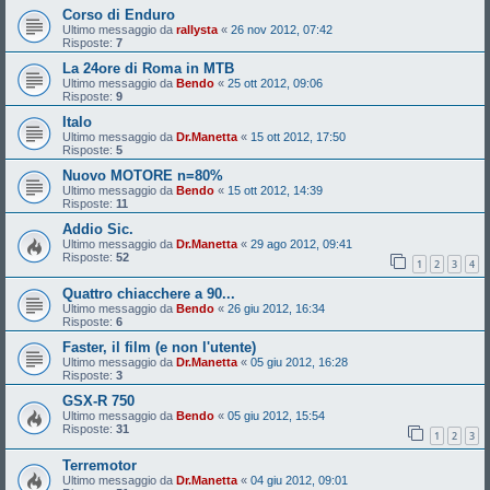
Corso di Enduro
Ultimo messaggio da
rallysta
«
26 nov 2012, 07:42
Risposte:
7
La 24ore di Roma in MTB
Ultimo messaggio da
Bendo
«
25 ott 2012, 09:06
Risposte:
9
Italo
Ultimo messaggio da
Dr.Manetta
«
15 ott 2012, 17:50
Risposte:
5
Nuovo MOTORE n=80%
Ultimo messaggio da
Bendo
«
15 ott 2012, 14:39
Risposte:
11
Addio Sic.
Ultimo messaggio da
Dr.Manetta
«
29 ago 2012, 09:41
Risposte:
52
1
2
3
4
Quattro chiacchere a 90...
Ultimo messaggio da
Bendo
«
26 giu 2012, 16:34
Risposte:
6
Faster, il film (e non l'utente)
Ultimo messaggio da
Dr.Manetta
«
05 giu 2012, 16:28
Risposte:
3
GSX-R 750
Ultimo messaggio da
Bendo
«
05 giu 2012, 15:54
Risposte:
31
1
2
3
Terremotor
Ultimo messaggio da
Dr.Manetta
«
04 giu 2012, 09:01