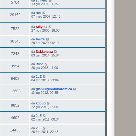
da
strike87
5764
13 giu 2007, 11:35
da
robi
29169
07 mag 2007, 12:45
da
rallysta
7522
27 nov 2006, 18:08
da
fast3r
38345
29 set 2020, 00:19
da
Dr.Manetta
7243
03 gen 2014, 15:04
da
Bube
3954
20 giu 2013, 11:00
da
2LE
6402
04 feb 2013, 23:04
da
gianluigibombatomica
12608
11 lug 2012, 09:35
da
k3pp0
8852
22 giu 2011, 13:05
da
2LE
4602
02 mar 2011, 00:34
da
2LE
14438
26 feb 2011, 22:43