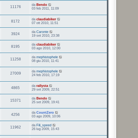
da
Bendo
11176
03 feb 2011, 11:09
da
claudiabiker
8172
07 ott 2010, 11:51
da
Caronte
3924
19 set 2010, 23:38
da
claudiabiker
8195
03 ago 2010, 12:00
da
mephistophele
11258
08 giu 2010, 11:41
da
mephistophele
27009
24 feb 2010, 17:19
da
rallysta
4865
29 set 2009, 22:51
da
Bendo
15371
25 set 2009, 19:41
da
CountZero
4256
03 ago 2009, 10:06
da
Fili_speed
11962
26 lug 2009, 15:43