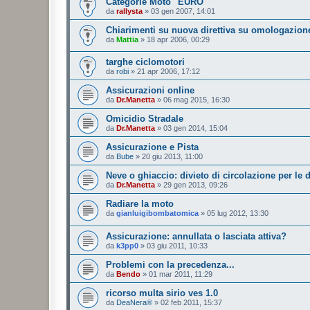
Categorie Moto "EURO"
da
rallysta
»
03 gen 2007, 14:01
Chiarimenti su nuova direttiva su omologazione
da
Mattia
»
18 apr 2006, 00:29
targhe ciclomotori
da
robi
»
21 apr 2006, 17:12
Assicurazioni online
da
Dr.Manetta
»
06 mag 2015, 16:30
Omicidio Stradale
da
Dr.Manetta
»
03 gen 2014, 15:04
Assicurazione e Pista
da
Bube
»
20 giu 2013, 11:00
Neve o ghiaccio: divieto di circolazione per le 
da
Dr.Manetta
»
29 gen 2013, 09:26
Radiare la moto
da
gianluigibombatomica
»
05 lug 2012, 13:30
Assicurazione: annullata o lasciata attiva?
da
k3pp0
»
03 giu 2011, 10:33
Problemi con la precedenza...
da
Bendo
»
01 mar 2011, 11:29
ricorso multa sirio ves 1.0
da
DeaNera®
»
02 feb 2011, 15:37