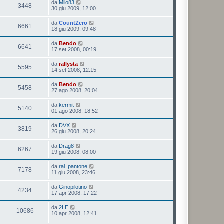
da
Milo83
3448
30 giu 2009, 12:00
da
CountZero
6661
18 giu 2009, 09:48
da
Bendo
6641
17 set 2008, 00:19
da
rallysta
5595
14 set 2008, 12:15
da
Bendo
5458
27 ago 2008, 20:04
da
kermit
5140
01 ago 2008, 18:52
da
DVX
3819
26 giu 2008, 20:24
da
Drag8
6267
19 giu 2008, 08:00
da
ral_pantone
7178
11 giu 2008, 23:46
da
Ginopilotino
4234
17 apr 2008, 17:22
da
2LE
10686
10 apr 2008, 12:41