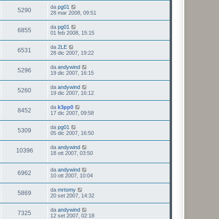
da
pg01
5290
28 mar 2008, 09:51
da
pg01
6855
01 feb 2008, 15:15
da
2LE
6531
28 dic 2007, 19:22
da
andywind
5296
19 dic 2007, 16:15
da
andywind
5260
19 dic 2007, 16:12
da
k3pp0
8452
17 dic 2007, 09:58
da
pg01
5309
05 dic 2007, 16:50
da
andywind
10396
18 ott 2007, 03:50
da
andywind
6962
10 ott 2007, 10:04
da
mrtomy
5869
20 set 2007, 14:32
da
andywind
7325
12 set 2007, 02:18