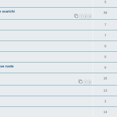
5
 scarichi
39
1
2
3
7
7
0
0
due ruote
6
16
1
2
13
2
14