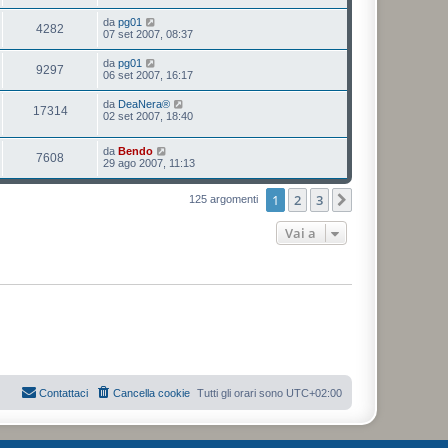
da
pg01
4282
07 set 2007, 08:37
da
pg01
9297
06 set 2007, 16:17
da
DeaNera®
17314
02 set 2007, 18:40
da
Bendo
7608
29 ago 2007, 11:13
1
2
3
Prossimo
125 argomenti
Vai a
Contattaci
Cancella cookie
Tutti gli orari sono
UTC+02:00