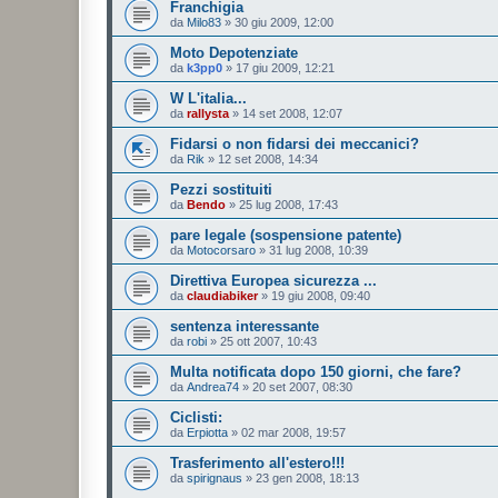
Franchigia
da
Milo83
»
30 giu 2009, 12:00
Moto Depotenziate
da
k3pp0
»
17 giu 2009, 12:21
W L'italia...
da
rallysta
»
14 set 2008, 12:07
Fidarsi o non fidarsi dei meccanici?
da
Rik
»
12 set 2008, 14:34
Pezzi sostituiti
da
Bendo
»
25 lug 2008, 17:43
pare legale (sospensione patente)
da
Motocorsaro
»
31 lug 2008, 10:39
Direttiva Europea sicurezza ...
da
claudiabiker
»
19 giu 2008, 09:40
sentenza interessante
da
robi
»
25 ott 2007, 10:43
Multa notificata dopo 150 giorni, che fare?
da
Andrea74
»
20 set 2007, 08:30
Ciclisti:
da
Erpiotta
»
02 mar 2008, 19:57
Trasferimento all'estero!!!
da
spirignaus
»
23 gen 2008, 18:13