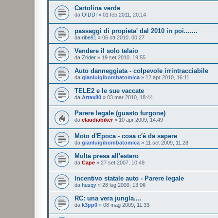
Cartolina verde
da
OIDDI
»
01 feb 2011, 20:14
passaggi di propieta' dal 2010 in poi.......
da
ribe81
»
06 ott 2010, 00:27
Vendere il solo telaio
da
Zrider
»
19 set 2010, 19:55
Auto danneggiata - colpevole irrintracciabile
da
gianluigibombatomica
»
12 apr 2010, 16:11
TELE2 e le sue vaccate
da
Artax80
»
03 mar 2010, 18:44
Parere legale (guasto furgone)
da
claudiabiker
»
10 apr 2009, 14:49
Moto d'Epoca - cosa c'è da sapere
da
gianluigibombatomica
»
11 set 2009, 11:28
Multa presa all'estero
da
Cape
»
27 set 2007, 10:49
Incentivo statale auto - Parere legale
da
husqy
»
28 lug 2009, 13:06
RC: una vera jungla....
da
k3pp0
»
08 mag 2009, 11:33