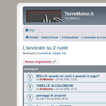
TerreMotor.it
TerreMotor.it
FAQ
Portale
Indice Forum
4 Chiacchiere
L'avvocato su 2 ru
L'avvocato su 2 ruote
Moderatori:
CountZero
,
k3pp0
,
robi
Nuovo argomento
ARGOMENTI
BOLLO: quanto mi costi e quando ti pago?
da
Dr.Manetta
»
25 feb 2009, 12:01
TABELLE ALCOLEMICHE
da
Dr.Manetta
»
23 set 2008, 15:41
passaggi di propriet
da
robi
»
25 lug 2006, 08:59