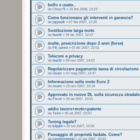
bollo e usato..
da
Chrys75
»
20 feb 2008, 13:23
Come funzionano gli interventi in garanzia?
da
pippopik
»
07 feb 2007, 12:26
Sostituzione targa moto
da
fast3r
»
26 dic 2007, 12:47
multe, prescrizione dopo 2 anni (forse)
da
Fili_speed
»
03 dic 2007, 23:01
Telecom e privacy
da
fast3r
»
08 nov 2007, 14:03
Regolarizzare pagamento tassa di circolazione
da
neuter
»
07 mag 2007, 13:47
Informazione sulle moto Euro 2
da
neuter
»
19 nov 2007, 10:19
Approvato in nuovo DL sulla sicurezza stradale
da
Fixxer
»
03 ott 2007, 10:01
addio lavoro+moto+patente
da
Tirion
»
06 ott 2007, 03:57
Tuning legale?
da
k3pp0
»
20 set 2007, 10:06
Passaggio di proprietà faidate. Come?
da
mephistophele
»
11 set 2007, 10:44