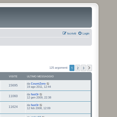
Iscriviti
Login
1
2
3
Prossimo
125 argomenti
VISITE
ULTIMO MESSAGGIO
da
CountZero
15695
19 ago 2011, 12:44
da
fast3r
11060
12 gen 2009, 22:38
da
fast3r
11624
12 feb 2008, 12:09