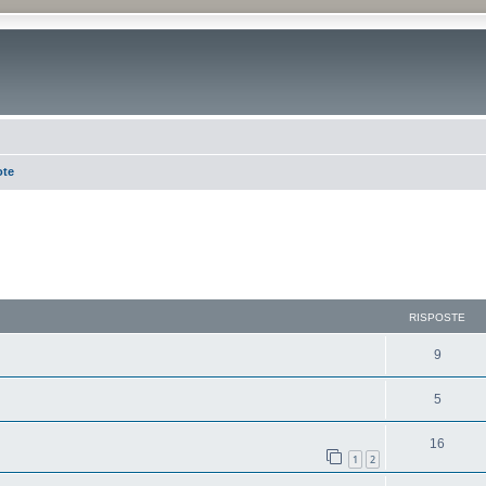
ote
RISPOSTE
9
5
16
1
2