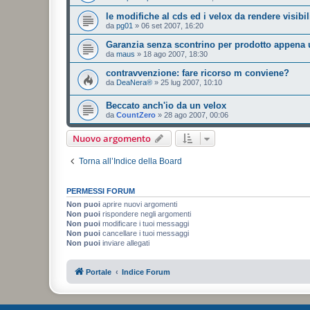
le modifiche al cds ed i velox da rendere visibil
da
pg01
»
06 set 2007, 16:20
Garanzia senza scontrino per prodotto appena u
da
maus
»
18 ago 2007, 18:30
contravvenzione: fare ricorso m conviene?
da
DeaNera®
»
25 lug 2007, 10:10
Beccato anch'io da un velox
da
CountZero
»
28 ago 2007, 00:06
Nuovo argomento
Torna all’Indice della Board
PERMESSI FORUM
Non puoi
aprire nuovi argomenti
Non puoi
rispondere negli argomenti
Non puoi
modificare i tuoi messaggi
Non puoi
cancellare i tuoi messaggi
Non puoi
inviare allegati
Portale
Indice Forum