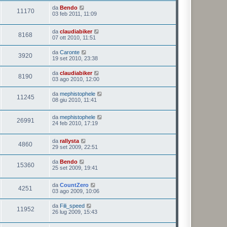
da
Bendo
11170
03 feb 2011, 11:09
da
claudiabiker
8168
07 ott 2010, 11:51
da
Caronte
3920
19 set 2010, 23:38
da
claudiabiker
8190
03 ago 2010, 12:00
da
mephistophele
11245
08 giu 2010, 11:41
da
mephistophele
26991
24 feb 2010, 17:19
da
rallysta
4860
29 set 2009, 22:51
da
Bendo
15360
25 set 2009, 19:41
da
CountZero
4251
03 ago 2009, 10:06
da
Fili_speed
11952
26 lug 2009, 15:43