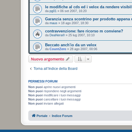
le modifiche al cds ed i velox da rendere visibil
da
pg01
»
06 set 2007, 16:20
Garanzia senza scontrino per prodotto appena u
da
maus
»
18 ago 2007, 18:30
contravvenzione: fare ricorso m conviene?
da
DeaNera®
»
25 lug 2007, 10:10
Beccato anch'io da un velox
da
CountZero
»
28 ago 2007, 00:06
Nuovo argomento
Torna all’Indice della Board
PERMESSI FORUM
Non puoi
aprire nuovi argomenti
Non puoi
rispondere negli argomenti
Non puoi
modificare i tuoi messaggi
Non puoi
cancellare i tuoi messaggi
Non puoi
inviare allegati
Portale
Indice Forum