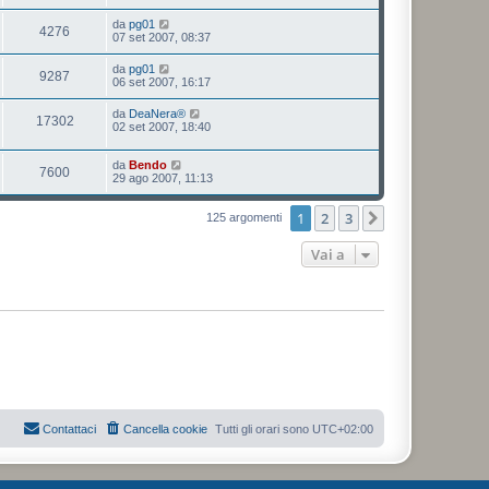
da
pg01
4276
07 set 2007, 08:37
da
pg01
9287
06 set 2007, 16:17
da
DeaNera®
17302
02 set 2007, 18:40
da
Bendo
7600
29 ago 2007, 11:13
1
2
3
Prossimo
125 argomenti
Vai a
Contattaci
Cancella cookie
Tutti gli orari sono
UTC+02:00