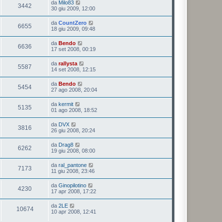
da
Milo83
3442
30 giu 2009, 12:00
da
CountZero
6655
18 giu 2009, 09:48
da
Bendo
6636
17 set 2008, 00:19
da
rallysta
5587
14 set 2008, 12:15
da
Bendo
5454
27 ago 2008, 20:04
da
kermit
5135
01 ago 2008, 18:52
da
DVX
3816
26 giu 2008, 20:24
da
Drag8
6262
19 giu 2008, 08:00
da
ral_pantone
7173
11 giu 2008, 23:46
da
Ginopilotino
4230
17 apr 2008, 17:22
da
2LE
10674
10 apr 2008, 12:41