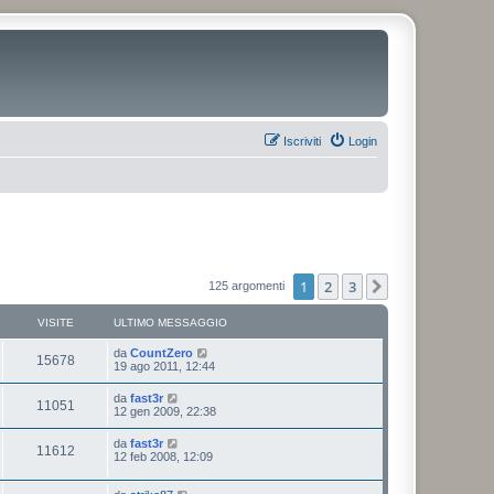
Iscriviti
Login
1
2
3
Prossimo
125 argomenti
VISITE
ULTIMO MESSAGGIO
da
CountZero
15678
19 ago 2011, 12:44
da
fast3r
11051
12 gen 2009, 22:38
da
fast3r
11612
12 feb 2008, 12:09