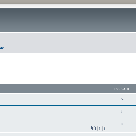
ote
RISPOSTE
9
5
16
1
2