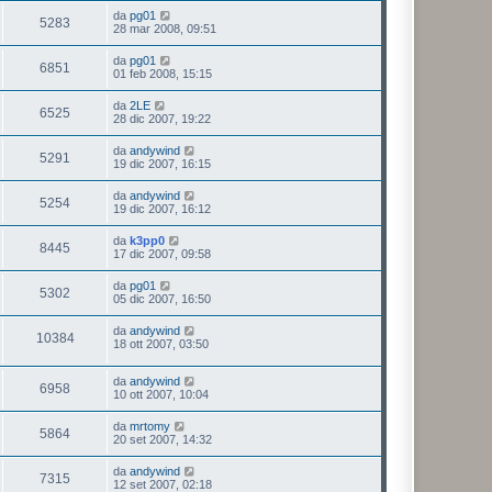
da
pg01
5283
28 mar 2008, 09:51
da
pg01
6851
01 feb 2008, 15:15
da
2LE
6525
28 dic 2007, 19:22
da
andywind
5291
19 dic 2007, 16:15
da
andywind
5254
19 dic 2007, 16:12
da
k3pp0
8445
17 dic 2007, 09:58
da
pg01
5302
05 dic 2007, 16:50
da
andywind
10384
18 ott 2007, 03:50
da
andywind
6958
10 ott 2007, 10:04
da
mrtomy
5864
20 set 2007, 14:32
da
andywind
7315
12 set 2007, 02:18