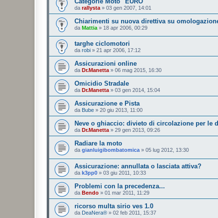
Categorie Moto "EURO"
da
rallysta
»
03 gen 2007, 14:01
Chiarimenti su nuova direttiva su omologazione
da
Mattia
»
18 apr 2006, 00:29
targhe ciclomotori
da
robi
»
21 apr 2006, 17:12
Assicurazioni online
da
Dr.Manetta
»
06 mag 2015, 16:30
Omicidio Stradale
da
Dr.Manetta
»
03 gen 2014, 15:04
Assicurazione e Pista
da
Bube
»
20 giu 2013, 11:00
Neve o ghiaccio: divieto di circolazione per le 
da
Dr.Manetta
»
29 gen 2013, 09:26
Radiare la moto
da
gianluigibombatomica
»
05 lug 2012, 13:30
Assicurazione: annullata o lasciata attiva?
da
k3pp0
»
03 giu 2011, 10:33
Problemi con la precedenza...
da
Bendo
»
01 mar 2011, 11:29
ricorso multa sirio ves 1.0
da
DeaNera®
»
02 feb 2011, 15:37