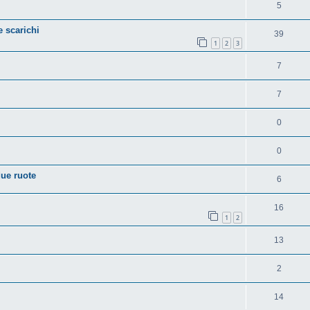
5
 scarichi
39
1
2
3
7
7
0
0
due ruote
6
16
1
2
13
2
14