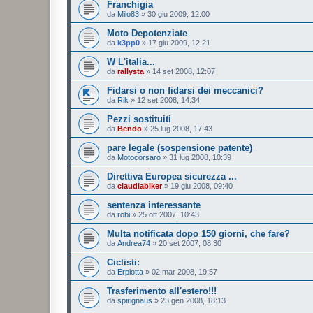
Franchigia
da
Milo83
»
30 giu 2009, 12:00
Moto Depotenziate
da
k3pp0
»
17 giu 2009, 12:21
W L'italia...
da
rallysta
»
14 set 2008, 12:07
Fidarsi o non fidarsi dei meccanici?
da
Rik
»
12 set 2008, 14:34
Pezzi sostituiti
da
Bendo
»
25 lug 2008, 17:43
pare legale (sospensione patente)
da
Motocorsaro
»
31 lug 2008, 10:39
Direttiva Europea sicurezza ...
da
claudiabiker
»
19 giu 2008, 09:40
sentenza interessante
da
robi
»
25 ott 2007, 10:43
Multa notificata dopo 150 giorni, che fare?
da
Andrea74
»
20 set 2007, 08:30
Ciclisti:
da
Erpiotta
»
02 mar 2008, 19:57
Trasferimento all'estero!!!
da
spirignaus
»
23 gen 2008, 18:13