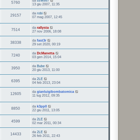
da
strike87
5760
13 giu 2007, 11:35
da
robi
29157
07 mag 2007, 12:45
da
rallysta
7514
27 nov 2006, 18:08
da
fast3r
38338
29 set 2020, 00:19
da
Dr.Manetta
7240
03 gen 2014, 15:04
da
Bube
3950
20 giu 2013, 11:00
da
2LE
6395
04 feb 2013, 23:04
da
gianluigibombatomica
12605
11 lug 2012, 09:35
da
k3pp0
8850
22 giu 2011, 13:05
da
2LE
4599
02 mar 2011, 00:34
da
2LE
14433
26 feb 2011, 22:43