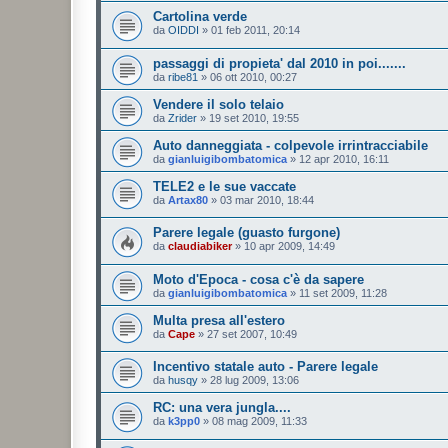
Cartolina verde
da
OIDDI
»
01 feb 2011, 20:14
passaggi di propieta' dal 2010 in poi.......
da
ribe81
»
06 ott 2010, 00:27
Vendere il solo telaio
da
Zrider
»
19 set 2010, 19:55
Auto danneggiata - colpevole irrintracciabile
da
gianluigibombatomica
»
12 apr 2010, 16:11
TELE2 e le sue vaccate
da
Artax80
»
03 mar 2010, 18:44
Parere legale (guasto furgone)
da
claudiabiker
»
10 apr 2009, 14:49
Moto d'Epoca - cosa c'è da sapere
da
gianluigibombatomica
»
11 set 2009, 11:28
Multa presa all'estero
da
Cape
»
27 set 2007, 10:49
Incentivo statale auto - Parere legale
da
husqy
»
28 lug 2009, 13:06
RC: una vera jungla....
da
k3pp0
»
08 mag 2009, 11:33