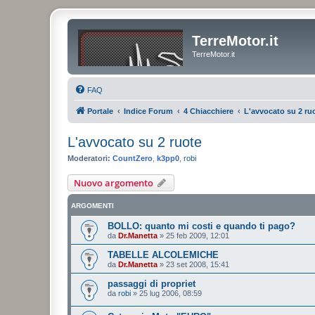
TerreMotor.it
TerreMotor.it
FAQ
Portale
Indice Forum
4 Chiacchiere
L'avvocato su 2 ru
L'avvocato su 2 ruote
Moderatori:
CountZero
,
k3pp0
,
robi
Nuovo argomento
ARGOMENTI
BOLLO: quanto mi costi e quando ti pago?
da
Dr.Manetta
»
25 feb 2009, 12:01
TABELLE ALCOLEMICHE
da
Dr.Manetta
»
23 set 2008, 15:41
passaggi di propriet
da
robi
»
25 lug 2006, 08:59