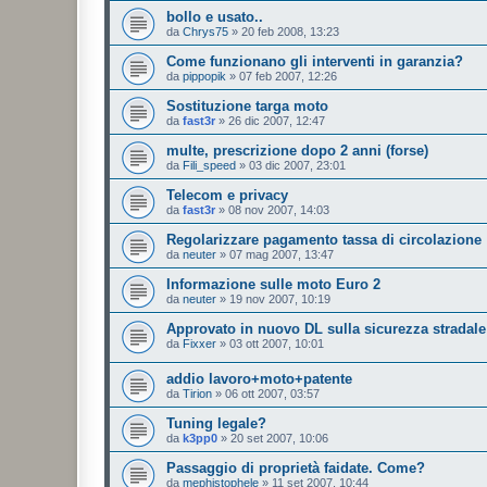
bollo e usato..
da
Chrys75
»
20 feb 2008, 13:23
Come funzionano gli interventi in garanzia?
da
pippopik
»
07 feb 2007, 12:26
Sostituzione targa moto
da
fast3r
»
26 dic 2007, 12:47
multe, prescrizione dopo 2 anni (forse)
da
Fili_speed
»
03 dic 2007, 23:01
Telecom e privacy
da
fast3r
»
08 nov 2007, 14:03
Regolarizzare pagamento tassa di circolazione
da
neuter
»
07 mag 2007, 13:47
Informazione sulle moto Euro 2
da
neuter
»
19 nov 2007, 10:19
Approvato in nuovo DL sulla sicurezza stradale
da
Fixxer
»
03 ott 2007, 10:01
addio lavoro+moto+patente
da
Tirion
»
06 ott 2007, 03:57
Tuning legale?
da
k3pp0
»
20 set 2007, 10:06
Passaggio di proprietà faidate. Come?
da
mephistophele
»
11 set 2007, 10:44