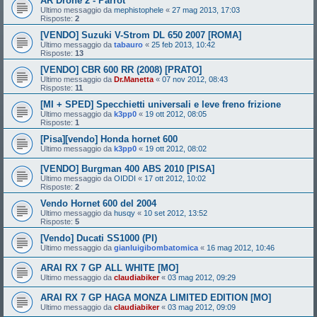
AR Drone 2 - Parrot
Ultimo messaggio da
mephistophele
«
27 mag 2013, 17:03
Risposte:
2
[VENDO] Suzuki V-Strom DL 650 2007 [ROMA]
Ultimo messaggio da
tabauro
«
25 feb 2013, 10:42
Risposte:
13
[VENDO] CBR 600 RR (2008) [PRATO]
Ultimo messaggio da
Dr.Manetta
«
07 nov 2012, 08:43
Risposte:
11
[MI + SPED] Specchietti universali e leve freno frizione
Ultimo messaggio da
k3pp0
«
19 ott 2012, 08:05
Risposte:
1
[Pisa][vendo] Honda hornet 600
Ultimo messaggio da
k3pp0
«
19 ott 2012, 08:02
[VENDO] Burgman 400 ABS 2010 [PISA]
Ultimo messaggio da
OIDDI
«
17 ott 2012, 10:02
Risposte:
2
Vendo Hornet 600 del 2004
Ultimo messaggio da
husqy
«
10 set 2012, 13:52
Risposte:
5
[Vendo] Ducati SS1000 (PI)
Ultimo messaggio da
gianluigibombatomica
«
16 mag 2012, 10:46
ARAI RX 7 GP ALL WHITE [MO]
Ultimo messaggio da
claudiabiker
«
03 mag 2012, 09:29
ARAI RX 7 GP HAGA MONZA LIMITED EDITION [MO]
Ultimo messaggio da
claudiabiker
«
03 mag 2012, 09:09