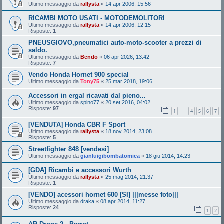
Ultimo messaggio da
rallysta
«
14 apr 2006, 15:56
RICAMBI MOTO USATI - MOTODEMOLITORI
Ultimo messaggio da
rallysta
«
14 apr 2006, 12:15
Risposte:
1
PNEUSGIOVO,pneumatici auto-moto-scooter a prezzi di
saldo.
Ultimo messaggio da
Bendo
«
06 apr 2026, 13:42
Risposte:
7
Vendo Honda Hornet 900 special
Ultimo messaggio da
Tony75
«
25 mar 2018, 19:06
Accessori in ergal ricavati dal pieno...
Ultimo messaggio da
spino77
«
20 set 2016, 04:02
Risposte:
97
1
4
5
6
7
…
[VENDUTA] Honda CBR F Sport
Ultimo messaggio da
rallysta
«
18 nov 2014, 23:08
Risposte:
5
Streetfighter 848 [vendesi]
Ultimo messaggio da
gianluigibombatomica
«
18 giu 2014, 14:23
[GDA] Ricambi e accessori Wurth
Ultimo messaggio da
rallysta
«
25 mag 2014, 21:37
Risposte:
1
[VENDO] acessori hornet 600 [SI] |||messe foto|||
Ultimo messaggio da
draka
«
08 apr 2014, 11:27
Risposte:
24
1
2