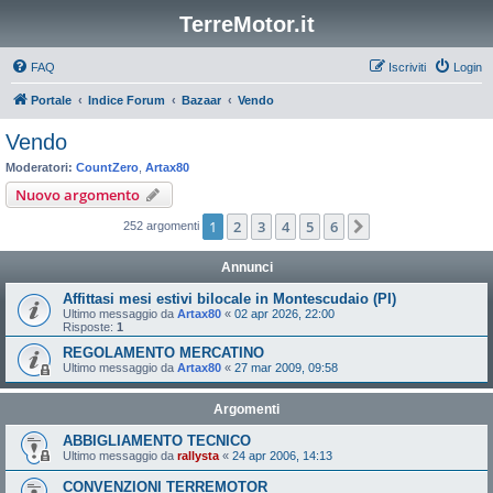
TerreMotor.it
FAQ
Iscriviti
Login
Portale
Indice Forum
Bazaar
Vendo
Vendo
Moderatori:
CountZero
,
Artax80
Nuovo argomento
1
2
3
4
5
6
Prossimo
252 argomenti
Annunci
Affittasi mesi estivi bilocale in Montescudaio (PI)
Ultimo messaggio da
Artax80
«
02 apr 2026, 22:00
Risposte:
1
REGOLAMENTO MERCATINO
Ultimo messaggio da
Artax80
«
27 mar 2009, 09:58
Argomenti
ABBIGLIAMENTO TECNICO
Ultimo messaggio da
rallysta
«
24 apr 2006, 14:13
CONVENZIONI TERREMOTOR