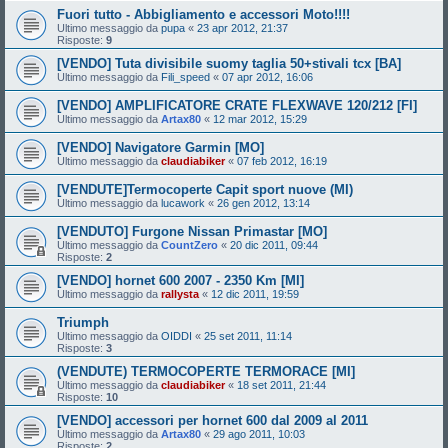
Fuori tutto - Abbigliamento e accessori Moto!!!!
Ultimo messaggio da
pupa
«
23 apr 2012, 21:37
Risposte:
9
[VENDO] Tuta divisibile suomy taglia 50+stivali tcx [BA]
Ultimo messaggio da
Fili_speed
«
07 apr 2012, 16:06
[VENDO] AMPLIFICATORE CRATE FLEXWAVE 120/212 [FI]
Ultimo messaggio da
Artax80
«
12 mar 2012, 15:29
[VENDO] Navigatore Garmin [MO]
Ultimo messaggio da
claudiabiker
«
07 feb 2012, 16:19
[VENDUTE]Termocoperte Capit sport nuove (MI)
Ultimo messaggio da
lucawork
«
26 gen 2012, 13:14
[VENDUTO] Furgone Nissan Primastar [MO]
Ultimo messaggio da
CountZero
«
20 dic 2011, 09:44
Risposte:
2
[VENDO] hornet 600 2007 - 2350 Km [MI]
Ultimo messaggio da
rallysta
«
12 dic 2011, 19:59
Triumph
Ultimo messaggio da
OIDDI
«
25 set 2011, 11:14
Risposte:
3
(VENDUTE) TERMOCOPERTE TERMORACE [MI]
Ultimo messaggio da
claudiabiker
«
18 set 2011, 21:44
Risposte:
10
[VENDO] accessori per hornet 600 dal 2009 al 2011
Ultimo messaggio da
Artax80
«
29 ago 2011, 10:03
Risposte:
2