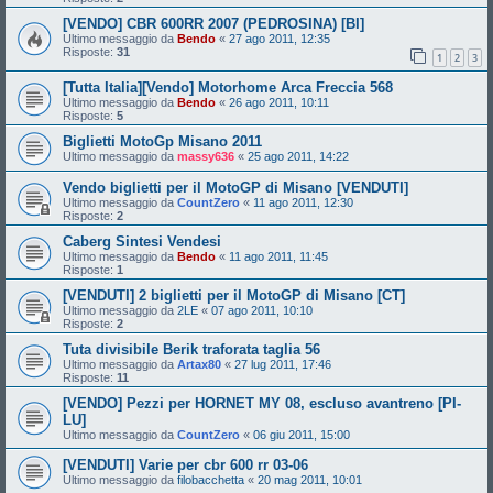
[VENDO] CBR 600RR 2007 (PEDROSINA) [BI]
Ultimo messaggio da
Bendo
«
27 ago 2011, 12:35
Risposte:
31
1
2
3
[Tutta Italia][Vendo] Motorhome Arca Freccia 568
Ultimo messaggio da
Bendo
«
26 ago 2011, 10:11
Risposte:
5
Biglietti MotoGp Misano 2011
Ultimo messaggio da
massy636
«
25 ago 2011, 14:22
Vendo biglietti per il MotoGP di Misano [VENDUTI]
Ultimo messaggio da
CountZero
«
11 ago 2011, 12:30
Risposte:
2
Caberg Sintesi Vendesi
Ultimo messaggio da
Bendo
«
11 ago 2011, 11:45
Risposte:
1
[VENDUTI] 2 biglietti per il MotoGP di Misano [CT]
Ultimo messaggio da
2LE
«
07 ago 2011, 10:10
Risposte:
2
Tuta divisibile Berik traforata taglia 56
Ultimo messaggio da
Artax80
«
27 lug 2011, 17:46
Risposte:
11
[VENDO] Pezzi per HORNET MY 08, escluso avantreno [PI-
LU]
Ultimo messaggio da
CountZero
«
06 giu 2011, 15:00
[VENDUTI] Varie per cbr 600 rr 03-06
Ultimo messaggio da
filobacchetta
«
20 mag 2011, 10:01