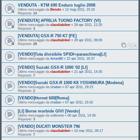
VENDUTA - KTM 690 Enduro luglio 2008
Ultimo messaggio da
Bendo
«
12 mag 2011, 15:19
Risposte:
14
[VENDUTA] APRILIA TUONO FACTORY (VI)
Ultimo messaggio da
claudiabiker
«
28 apr 2011, 12:25
Risposte:
3
[VENDUTA] GSX-R 750 K7 [FE]
Ultimo messaggio da
claudiabiker
«
28 apr 2011, 09:09
Risposte:
28
1
2
[VENDO]Tuta divisibile SPIDI+paraschiena[LI]
Ultimo messaggio da
Artax80
«
22 apr 2011, 18:37
[VENDO] Suzuki GSX-R 1000 '02 [LI]
Ultimo messaggio da
claudiabiker
«
21 apr 2011, 14:35
Risposte:
7
[VENDO]Suzuki GSX-R 1000 K8 YOSHIMURA [Modena]
Ultimo messaggio da
shaitan
«
07 apr 2011, 18:23
Risposte:
2
[VENDO]Hornet 600[Roma]
Ultimo messaggio da
shaitan
«
07 apr 2011, 15:02
[LI] Borse morbide GIVI [Vendo]
Ultimo messaggio da
vuferone
«
06 apr 2011, 14:39
Risposte:
3
[VENDO] DUCATI MONSTER 796
Ultimo messaggio da
claudiabiker
«
10 mar 2011, 09:17
Risposte:
7