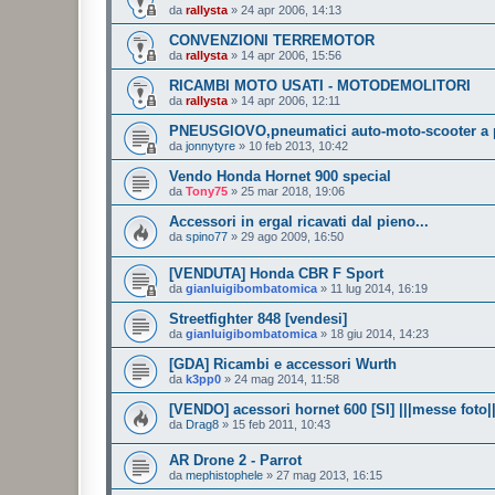
da
rallysta
»
24 apr 2006, 14:13
CONVENZIONI TERREMOTOR
da
rallysta
»
14 apr 2006, 15:56
RICAMBI MOTO USATI - MOTODEMOLITORI
da
rallysta
»
14 apr 2006, 12:11
PNEUSGIOVO,pneumatici auto-moto-scooter a p
da
jonnytyre
»
10 feb 2013, 10:42
Vendo Honda Hornet 900 special
da
Tony75
»
25 mar 2018, 19:06
Accessori in ergal ricavati dal pieno...
da
spino77
»
29 ago 2009, 16:50
[VENDUTA] Honda CBR F Sport
da
gianluigibombatomica
»
11 lug 2014, 16:19
Streetfighter 848 [vendesi]
da
gianluigibombatomica
»
18 giu 2014, 14:23
[GDA] Ricambi e accessori Wurth
da
k3pp0
»
24 mag 2014, 11:58
[VENDO] acessori hornet 600 [SI] |||messe foto||
da
Drag8
»
15 feb 2011, 10:43
AR Drone 2 - Parrot
da
mephistophele
»
27 mag 2013, 16:15