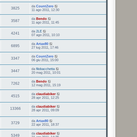
da
CountZero
3825
11 ago 2011, 12:30
da
Bendo
3587
11 ago 2011, 11:45
da
2LE
4241
07 ago 2011, 10:10
da
Artax80
6895
27 lug 2011, 17:46
da
CountZero
3347
06 giu 2011, 15:00
da
filobacchetta
3447
20 mag 2011, 10:01
da
Bendo
7262
12 mag 2011, 15:19
da
claudiabiker
4515
28 apr 2011, 12:25
da
claudiabiker
13366
28 apr 2011, 09:09
da
Artax80
3729
22 apr 2011, 18:37
da
claudiabiker
5349
21 apr 2011, 14:35