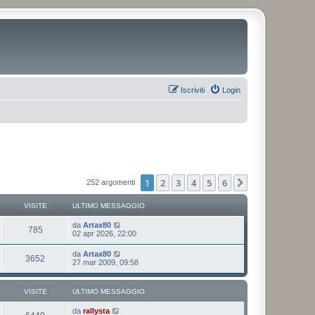
Iscriviti
Login
1
2
3
4
5
6
Prossimo
252 argomenti
VISITE
ULTIMO MESSAGGIO
da
Artax80
785
02 apr 2026, 22:00
da
Artax80
3652
27 mar 2009, 09:58
VISITE
ULTIMO MESSAGGIO
da
rallysta