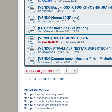
da
Artax80
»
07 set 2010, 12:24
[VENDO]Suzuki GSX-R 1000 K8 YOSHIMURA [M
da
shaitan
»
07 apr 2011, 15:05
[VENDO]Hornet 600[Roma]
da
shaitan
»
07 apr 2011, 15:02
[LI] Borse morbide GIVI [Vendo]
da
vuferone
»
18 mar 2011, 17:04
[VENDO] DUCATI MONSTER 796
da
claudiabiker
»
07 mar 2011, 21:56
(VENDO) STIVALI ALPINESTAR SUPERTECH 4 
da
lucawork
»
02 gen 2011, 19:49
[VENDO]Gomme nuove Metzeler Pirelli Micheli
da
lucawork
»
28 dic 2010, 13:50
Nuovo argomento
Torna all’Indice della Board
PERMESSI FORUM
Non puoi
aprire nuovi argomenti
Non puoi
rispondere negli argomenti
Non puoi
modificare i tuoi messaggi
Non puoi
cancellare i tuoi messaggi
Non puoi
inviare allegati