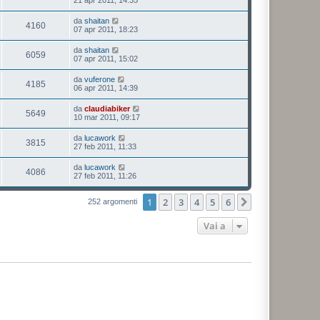
da
shaitan
4160
07 apr 2011, 18:23
da
shaitan
6059
07 apr 2011, 15:02
da
vuferone
4185
06 apr 2011, 14:39
da
claudiabiker
5649
10 mar 2011, 09:17
da
lucawork
3815
27 feb 2011, 11:33
da
lucawork
4086
27 feb 2011, 11:26
1
2
3
4
5
6
Prossimo
252 argomenti
Vai a