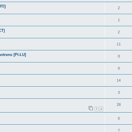
TI]
2
1
CT]
2
11
ntreno [PI-LU]
0
0
14
3
28
1
2
0
7