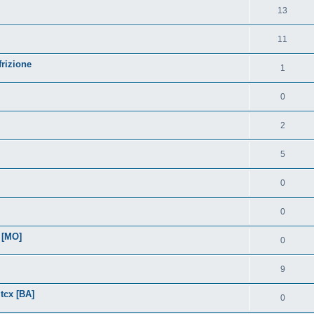
13
11
frizione
1
0
2
5
0
0
 [MO]
0
9
tcx [BA]
0