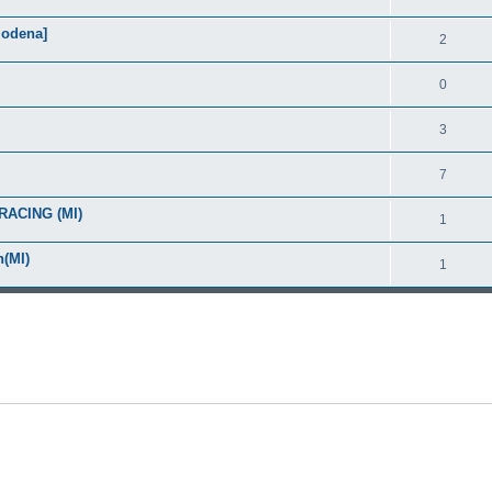
odena]
2
0
3
7
RACING (MI)
1
n(MI)
1