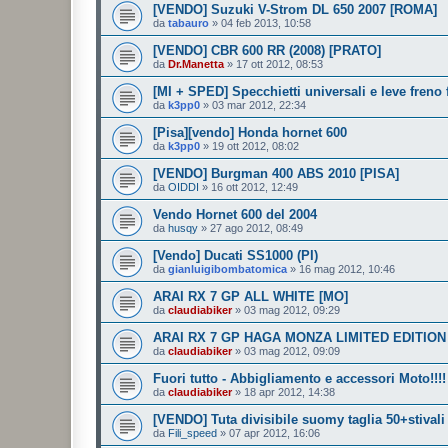
[VENDO] Suzuki V-Strom DL 650 2007 [ROMA]
da
tabauro
»
04 feb 2013, 10:58
[VENDO] CBR 600 RR (2008) [PRATO]
da
Dr.Manetta
»
17 ott 2012, 08:53
[MI + SPED] Specchietti universali e leve freno 
da
k3pp0
»
03 mar 2012, 22:34
[Pisa][vendo] Honda hornet 600
da
k3pp0
»
19 ott 2012, 08:02
[VENDO] Burgman 400 ABS 2010 [PISA]
da
OIDDI
»
16 ott 2012, 12:49
Vendo Hornet 600 del 2004
da
husqy
»
27 ago 2012, 08:49
[Vendo] Ducati SS1000 (PI)
da
gianluigibombatomica
»
16 mag 2012, 10:46
ARAI RX 7 GP ALL WHITE [MO]
da
claudiabiker
»
03 mag 2012, 09:29
ARAI RX 7 GP HAGA MONZA LIMITED EDITION
da
claudiabiker
»
03 mag 2012, 09:09
Fuori tutto - Abbigliamento e accessori Moto!!!!
da
claudiabiker
»
18 apr 2012, 14:38
[VENDO] Tuta divisibile suomy taglia 50+stivali 
da
Fili_speed
»
07 apr 2012, 16:06