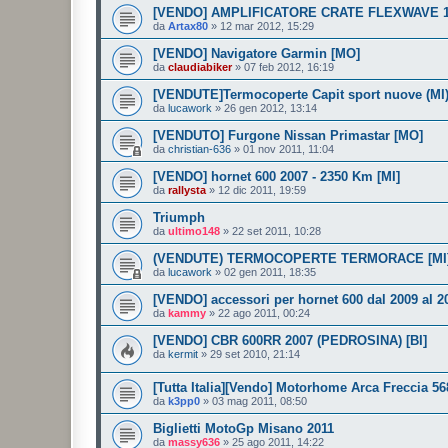
[VENDO] AMPLIFICATORE CRATE FLEXWAVE 120
da
Artax80
»
12 mar 2012, 15:29
[VENDO] Navigatore Garmin [MO]
da
claudiabiker
»
07 feb 2012, 16:19
[VENDUTE]Termocoperte Capit sport nuove (MI
da
lucawork
»
26 gen 2012, 13:14
[VENDUTO] Furgone Nissan Primastar [MO]
da
christian-636
»
01 nov 2011, 11:04
[VENDO] hornet 600 2007 - 2350 Km [MI]
da
rallysta
»
12 dic 2011, 19:59
Triumph
da
ultimo148
»
22 set 2011, 10:28
(VENDUTE) TERMOCOPERTE TERMORACE [MI
da
lucawork
»
02 gen 2011, 18:35
[VENDO] accessori per hornet 600 dal 2009 al 2
da
kammy
»
22 ago 2011, 00:24
[VENDO] CBR 600RR 2007 (PEDROSINA) [BI]
da
kermit
»
29 set 2010, 21:14
[Tutta Italia][Vendo] Motorhome Arca Freccia 56
da
k3pp0
»
03 mag 2011, 08:50
Biglietti MotoGp Misano 2011
da
massy636
»
25 ago 2011, 14:22