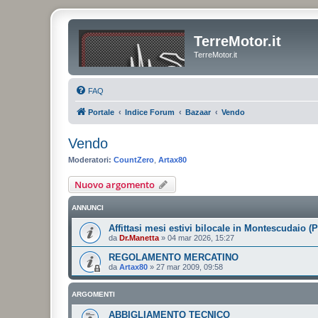
TerreMotor.it
TerreMotor.it
FAQ
Portale
Indice Forum
Bazaar
Vendo
Vendo
Moderatori:
CountZero
,
Artax80
Nuovo argomento
ANNUNCI
Affittasi mesi estivi bilocale in Montescudaio (P
da
Dr.Manetta
»
04 mar 2026, 15:27
REGOLAMENTO MERCATINO
da
Artax80
»
27 mar 2009, 09:58
ARGOMENTI
ABBIGLIAMENTO TECNICO