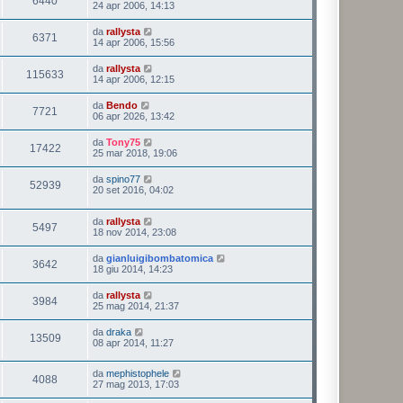
6440
24 apr 2006, 14:13
da
rallysta
6371
14 apr 2006, 15:56
da
rallysta
115633
14 apr 2006, 12:15
da
Bendo
7721
06 apr 2026, 13:42
da
Tony75
17422
25 mar 2018, 19:06
da
spino77
52939
20 set 2016, 04:02
da
rallysta
5497
18 nov 2014, 23:08
da
gianluigibombatomica
3642
18 giu 2014, 14:23
da
rallysta
3984
25 mag 2014, 21:37
da
draka
13509
08 apr 2014, 11:27
da
mephistophele
4088
27 mag 2013, 17:03