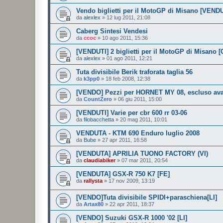
Vendo biglietti per il MotoGP di Misano [VENDU
da
alexlex
»
12 lug 2011, 21:08
Caberg Sintesi Vendesi
da
ccoc
»
10 ago 2011, 15:36
[VENDUTI] 2 biglietti per il MotoGP di Misano [
da
alexlex
»
01 ago 2011, 12:21
Tuta divisibile Berik traforata taglia 56
da
k3pp0
»
18 feb 2008, 12:38
[VENDO] Pezzi per HORNET MY 08, escluso ava
da
CountZero
»
06 giu 2011, 15:00
[VENDUTI] Varie per cbr 600 rr 03-06
da
filobacchetta
»
20 mag 2011, 10:01
VENDUTA - KTM 690 Enduro luglio 2008
da
Bube
»
27 apr 2011, 16:58
[VENDUTA] APRILIA TUONO FACTORY (VI)
da
claudiabiker
»
07 mar 2011, 20:54
[VENDUTA] GSX-R 750 K7 [FE]
da
rallysta
»
17 nov 2009, 13:19
[VENDO]Tuta divisibile SPIDI+paraschiena[LI]
da
Artax80
»
22 apr 2011, 18:37
[VENDO] Suzuki GSX-R 1000 '02 [LI]