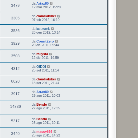
da
Artax80
3479
12 mar 2012, 15:29
da
claudiabiker
3305
07 feb 2012, 16:19
da
lucawork
3536
26 gen 2012, 13:14
da
CountZero
3929
20 dic 2011, 09:44
da
rallysta
3508
12 dic 2011, 19:59
da
OIDDI
4312
25 set 2011, 11:14
da
claudiabiker
6620
18 set 2011, 21:44
da
Artax80
3917
29 ago 2011, 10:03
da
Bendo
14836
27 ago 2011, 12:35
da
Bendo
5317
26 ago 2011, 10:11
da
massy636
3440
25 ago 2011, 14:22