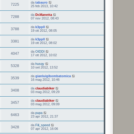
da
tabauro
7225
25 feb 2013, 10:42
da
Dr.Manetta
7288
07 nov 2012, 08:43
da
k3pp0
3788
19 ott 2012, 08:05
da
k3pp0
3381
19 ott 2012, 08:02
da
OIDDI
4047
17 ott 2012, 10:02
da
husqy
5328
10 set 2012, 13:52
da
gianluigibombatomica
3539
16 mag 2012, 10:46
da
claudiabiker
3408
03 mag 2012, 09:29
da
claudiabiker
3457
03 mag 2012, 09:09
da
pupa
6463
23 apr 2012, 21:37
da
Fili_speed
3428
07 apr 2012, 16:06