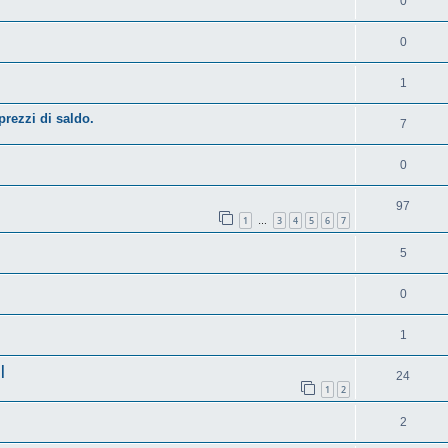
0
0
1
rezzi di saldo.
7
0
97
1
3
4
5
6
7
…
5
0
1
|
24
1
2
2