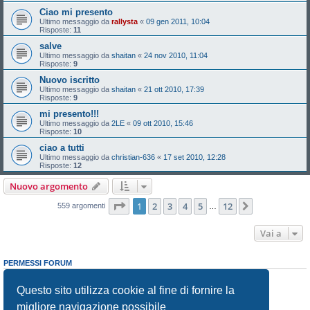
Ciao mi presento
Ultimo messaggio da
rallysta
«
09 gen 2011, 10:04
Risposte:
11
salve
Ultimo messaggio da
shaitan
«
24 nov 2010, 11:04
Risposte:
9
Nuovo iscritto
Ultimo messaggio da
shaitan
«
21 ott 2010, 17:39
Risposte:
9
mi presento!!!
Ultimo messaggio da
2LE
«
09 ott 2010, 15:46
Risposte:
10
ciao a tutti
Ultimo messaggio da
christian-636
«
17 set 2010, 12:28
Risposte:
12
Nuovo argomento
Pagina
1
di
12
1
2
3
4
5
12
Prossimo
559 argomenti
…
Vai a
PERMESSI FORUM
Non puoi
aprire nuovi argomenti
Non puoi
rispondere negli argomenti
Questo sito utilizza cookie al fine di fornire la
Non puoi
modificare i tuoi messaggi
migliore navigazione possibile
Non puoi
cancellare i tuoi messaggi