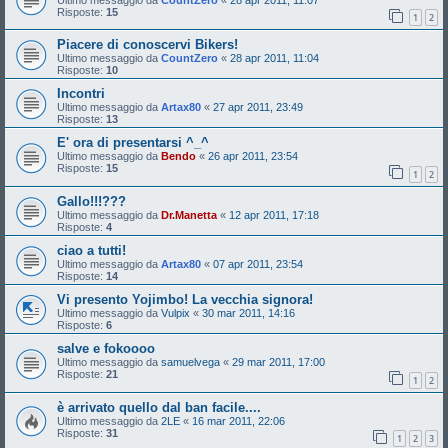
Risposte:
15
1
2
Piacere di conoscervi Bikers!
Ultimo messaggio da
CountZero
«
28 apr 2011, 11:04
Risposte:
10
Incontri
Ultimo messaggio da
Artax80
«
27 apr 2011, 23:49
Risposte:
13
E' ora di presentarsi ^_^
Ultimo messaggio da
Bendo
«
26 apr 2011, 23:54
Risposte:
15
1
2
Gallo!!!???
Ultimo messaggio da
Dr.Manetta
«
12 apr 2011, 17:18
Risposte:
4
ciao a tutti!
Ultimo messaggio da
Artax80
«
07 apr 2011, 23:54
Risposte:
14
Vi presento Yojimbo! La vecchia signora!
Ultimo messaggio da
Vulpix
«
30 mar 2011, 14:16
Risposte:
6
salve e fokoooo
Ultimo messaggio da
samuelvega
«
29 mar 2011, 17:00
Risposte:
21
1
2
è arrivato quello dal ban facile....
Ultimo messaggio da
2LE
«
16 mar 2011, 22:06
Risposte:
31
1
2
3