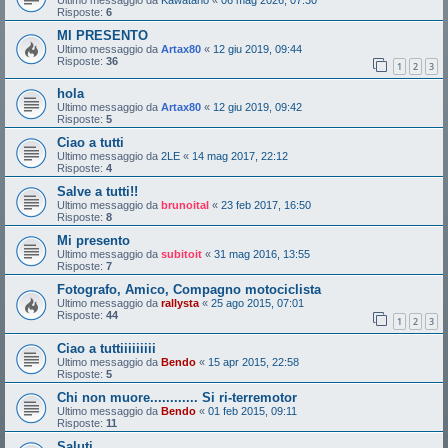
Risposte:
6
MI PRESENTO
Ultimo messaggio da
Artax80
«
12 giu 2019, 09:44
Risposte:
36
1
2
3
hola
Ultimo messaggio da
Artax80
«
12 giu 2019, 09:42
Risposte:
5
Ciao a tutti
Ultimo messaggio da
2LE
«
14 mag 2017, 22:12
Risposte:
4
Salve a tutti!!
Ultimo messaggio da
brunoital
«
23 feb 2017, 16:50
Risposte:
8
Mi presento
Ultimo messaggio da
subitoit
«
31 mag 2016, 13:55
Risposte:
7
Fotografo, Amico, Compagno motociclista
Ultimo messaggio da
rallysta
«
25 ago 2015, 07:01
Risposte:
44
1
2
3
Ciao a tuttiiiiiiiii
Ultimo messaggio da
Bendo
«
15 apr 2015, 22:58
Risposte:
5
Chi non muore............ Si ri-terremotor
Ultimo messaggio da
Bendo
«
01 feb 2015, 09:11
Risposte:
11
Saluti