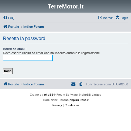
TerreMotor.it
FAQ
Iscriviti
Login
Portale
Indice Forum
Resetta la password
Indirizzo email:
Deve essere l’indirizzo email che hai inserito durante la registrazione.
Portale
Indice Forum
Tutti gli orari sono
UTC+02:00
Creato da
phpBB
® Forum Software © phpBB Limited
Traduzione Italiana
phpBB-Italia.it
Privacy
|
Condizioni